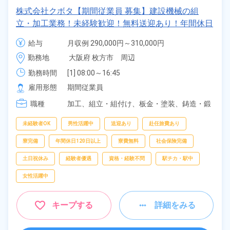
株式会社クボタ【期間従業員 募集】建設機械の組
立・加工業務！未経験歓迎！無料送迎あり！年間休日
125日★満了慰労金30万円★正社員登用制度あり！人
給与
月収例 290,000円～310,000円

気の土日祝休みのお仕事！備品付きワンルーム寮完
日給 11,700円～13,700円
勤務地
大阪府 枚方市　周辺
備！社会保険完備◎入社支度金あり《大阪府枚方市》
勤務時間
[1] 08:00～16:45

[2] 20:00～04:45
雇用形態
期間従業員
職種
加工、
組立・組付け、
板金・塗装、
鋳造・鍛
造、
溶接、
部品供給・充填・運搬、
検査、
フ
ォークリフト
未経験者OK
男性活躍中
送迎あり
赴任旅費あり
寮完備
年間休日120日以上
寮費無料
社会保険完備
土日祝休み
経験者優遇
資格・経験不問
駅チカ・駅中
女性活躍中
キープする
詳細をみる