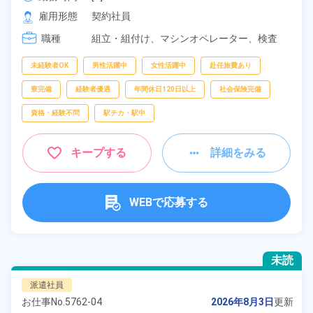
[2] 19:55～05:35
雇用形態
契約社員
職種
組立・組付け、
マシンオペレーター、
検査
未経験者OK
男性活躍中
女性活躍中
赴任旅費あり
寮完備
経験者優遇
年間休日120日以上
社会保険完備
資格・経験不問
駅チカ・駅中
キープする
詳細をみる
WEBで応募する
未読
派遣社員
お仕事No.
5762-04
2026年8月3日
更新