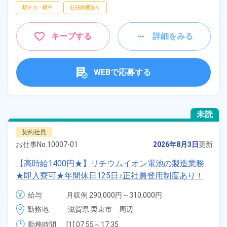
駅チカ・駅中
赴任旅費あり
キープする
詳細をみる
WEBで応募する
未読
契約社員
お仕事No.
10007-01
2026年8月3日
更新
【高時給1400円★】リチウムイオン電池の製造業務
★即入寮可★年間休日125日♪正社員登用制度あり！
カップル＆友達同士の応募可！日払い制度あり！食堂
給与
月収例 290,000円～310,000円

利用OK！20代～50代の男女活躍中！備品付きワンル
時給 1,400円～1,400円
勤務地
滋賀県 栗東市　周辺
ーム寮完備！赴任旅費会社負担◎生活支援物資事前対
応可★《滋賀県栗東市》
勤務時間
[1] 07:55～17:35
