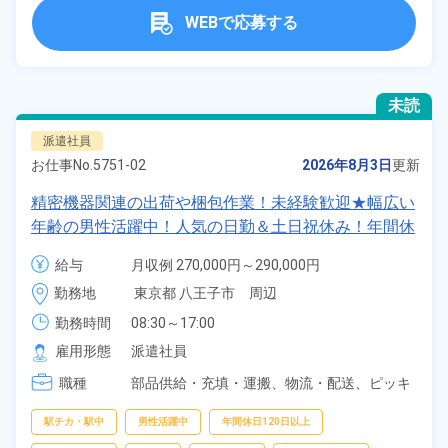
WEBで応募する
未読
派遣社員
お仕事No.
5751-02
2026年8月3日
更新
精密機器関連の出荷や梱包作業！未経験歓迎★幅広い
年齢の男性活躍中！人気の日勤＆土日祝休み！年間休
日126日！駅チカ徒歩3分◎時給1,500円！日払い制度
給与
月収例 270,000円～290,000円

あり！《東京都八王子市》
時給 1,500円～1,500円
勤務地
東京都 八王子市　周辺
勤務時間
08:30～17:00
雇用形態
派遣社員
職種
部品供給・充填・運搬、
物流・配送、
ピッキ
ング、
梱包
駅チカ・駅中
男性活躍中
年間休日120日以上