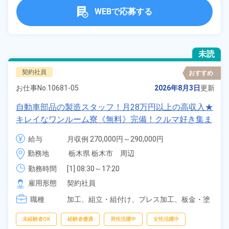
WEBで応募する
未読
契約社員
おすすめ
お仕事No.
10681-05
2026年8月3日
更新
自動車部品の製造スタッフ！月28万円以上の高収入★
キレイなワンルーム寮《無料》完備！クルマ好き集ま
れ！時給1,250円エリア高水準★20代～50代の男女活
給与
月収例 270,000円～290,000円

躍中！シニアも歓迎★カップルOK！友達同士OK！1
時給 1,250円～1,250円
勤務地
栃木県 栃木市　周辺
食105円～格安食堂あり！♪雰囲気の良い職場♪《栃木
県栃木市》
勤務時間
[1] 08:30～17:20

[2] 20:30～05:20

雇用形態
契約社員
[3] 08:00～16:50

職種
[4] 11:00～20:00

加工、
組立・組付け、
プレス加工、
板金・塗
[5] 20:00～04:50

装、
鋳造・鍛造、
溶接、
マシンオペレータ
[6] 23:00～08:00
ー、
バリ取り・研磨、
部品供給・充填・運
未経験者OK
経験者優遇
男性活躍中
女性活躍中