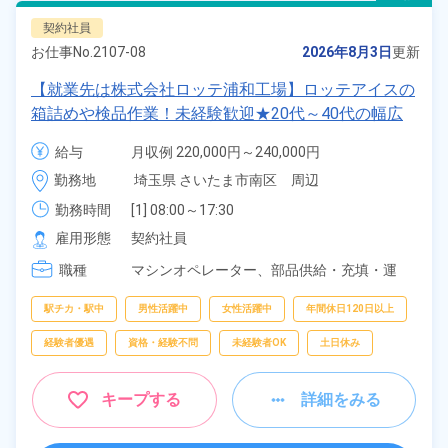
契約社員
お仕事No.
2107-08
2026年8月3日
更新
【就業先は株式会社ロッテ浦和工場】ロッテアイスの
箱詰めや検品作業！未経験歓迎★20代～40代の幅広
い年齢の男女活躍中！1食120円～の激安食堂あり！
給与
月収例 220,000円～240,000円

空調完備で働きやすい！正社員登用のチャンスあり
時給 1,300円～1,300円
勤務地
埼玉県 さいたま市南区　周辺
♪《埼玉県さいたま市南区》
勤務時間
[1] 08:00～17:30

[2] 20:00～05:30

雇用形態
契約社員
[3] 07:00～15:45

職種
[4] 13:00～21:45

マシンオペレーター、
部品供給・充填・運
[5] 21:30～07:00
搬、
検査、
エンジニア・保守・点検
駅チカ・駅中
男性活躍中
女性活躍中
年間休日120日以上
経験者優遇
資格・経験不問
未経験者OK
土日休み
キープする
詳細をみる