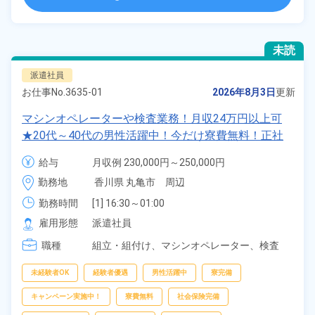
未読
派遣社員
お仕事No.
3635-01
2026年8月3日
更新
マシンオペレーターや検査業務！月収24万円以上可
★20代～40代の男性活躍中！今だけ寮費無料！正社
員登用制度あり！1食400円～食堂利用可！便利な日
給与
月収例 230,000円～250,000円

払い制度あり◎マイカー通勤OK！無料駐車場完備！
時給 1,300円～1,300円
勤務地
香川県 丸亀市　周辺
《香川県丸亀市》
勤務時間
[1] 16:30～01:00

[2] 00:30～09:00

雇用形態
派遣社員
[3] 08:30～17:00

職種
[4] 08:30～20:50

組立・組付け、
マシンオペレーター、
検査
[5] 20:30～08:50
未経験者OK
経験者優遇
男性活躍中
寮完備
キャンペーン実施中！
寮費無料
社会保険完備