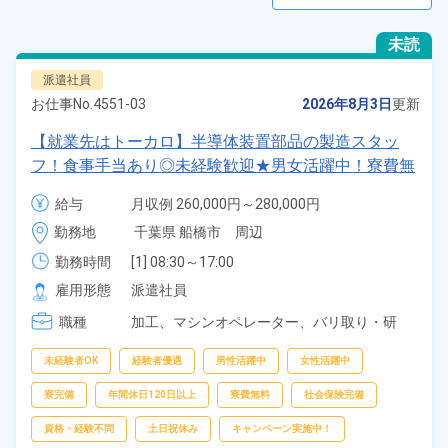
未読
派遣社員
お仕事No.
4551-03
2026年8月3日
更新
【就業先はトーカロ】半導体装置部品の製造スタッ
フ！食事手当あり◎未経験歓迎★男女活躍中！寮費無
料！土日祝休み×年間休日120日！正社員登用制度あ
給与
月収例 260,000円～280,000円

り！社会保険完備◎格安食堂利用可★最寄り駅から徒
時給 1,350円～1,350円
勤務地
千葉県 船橋市　周辺
歩圏内◎《千葉県船橋市》
勤務時間
[1] 08:30～17:00

[2] 07:30～16:00

雇用形態
派遣社員
[3] 13:00～21:30

職種
[4] 20:00～04:30

加工、
マシンオペレーター、
バリ取り・研
[5] 20:30～05:00
磨、
検査
未経験者OK
経験者優遇
男性活躍中
女性活躍中
寮完備
年間休日120日以上
寮費無料
社会保険完備
資格・経験不問
土日祝休み
キャンペーン実施中！