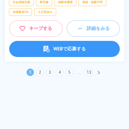
社会保険完備
寮完備
経験者優遇
資格・経験不問
未経験者OK
土日祝休み
キープする
詳細をみる
WEBで応募する
chevron_right
1
2
3
4
5
...
13