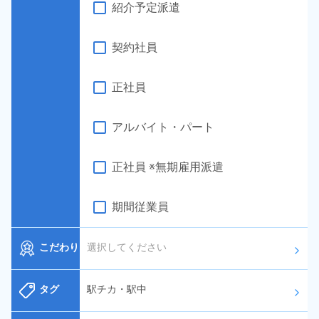
紹介予定派遣
契約社員
正社員
アルバイト・パート
正社員 ※無期雇用派遣
期間従業員
こだわり
選択してください
arrow_forward_ios
タグ
駅チカ・駅中
arrow_forward_ios