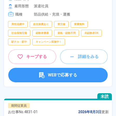
雇用形態
派遣社員
職種
部品供給・充填・運搬
男性活躍中
赴任旅費あり
寮完備
寮費無料
社会保険完備
経験者優遇
資格・経験不問
未経験者OK
駅チカ・駅中
キャンペーン実施中！
キープする
詳細をみる
WEBで応募する
未読
期間従業員
お仕事No.
4831-01
2026年8月3日
更新