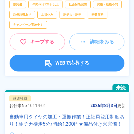
搬、
検査、
クレーン・玉掛け、
物流・配送、
寮完備
年間休日120日以上
社会保険完備
資格・経験不問
修理、
生産管理、
製造事務、
ピッキング、
梱
包
赴任旅費あり
土日休み
駅チカ・駅中
寮費無料
キャンペーン実施中！
キープする
詳細をみる
WEBで応募する
未読
派遣社員
お仕事No.
10114-01
2026年8月3日
更新
自動車用タイヤの加工・運搬作業！正社員登用制度あ
り！駅チカ徒歩5分♪時給1,200円★備品付き寮完備！
製造未経験でもOK★20代～40代の男性活躍中！《静