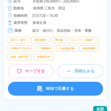
給与
月収例 230,000円～250,000円

岡県三島市》
時給 1,200円～1,200円
勤務地
静岡県 三島市　周辺
勤務時間
[1] 07:20～16:30

[2] 22:35～07:30
雇用形態
派遣社員
職種
組立・組付け、
部品供給・充填・運搬
駅チカ・駅中
男性活躍中
寮完備
キャンペーン実施中！
年間休日120日以上
寮費無料
社会保険完備
経験者優遇
資格・経験不問
未経験者OK
キープする
詳細をみる
WEBで応募する
未読