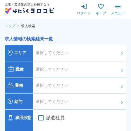
工場・製造業の求人を探すなら
ログイン
キープ
メニュー
トップ
求人検索
求人情報の検索結果一覧
エリア
選択してください
arrow_forward_ios
職種
選択してください
arrow_forward_ios
業種
選択してください
arrow_forward_ios
給与
選択してください
arrow_forward_ios
派遣社員
雇用形態