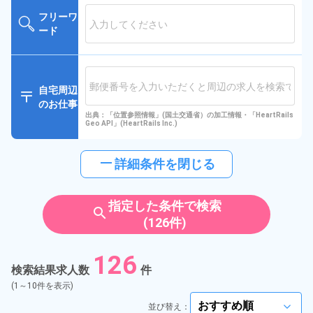
フリーワ
ード
自宅周辺
のお仕事
出典：「位置参照情報」(国土交通省）の加工情報・「HeartRails
Geo API」(HeartRails Inc.)
horizontal_rule
詳細条件を閉じる
指定した条件で検索
search
(126件)
126
検索結果求人数
件
(1～10件を表示)
並び替え：
arrow_forward_ios