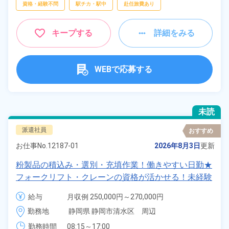
資格・経験不問
駅チカ・駅中
赴任旅費あり
キープする
詳細をみる
WEBで応募する
未読
派遣社員
おすすめ
お仕事No.
12187-01
2026年8月3日
更新
粉製品の積込み・選別・充填作業！働きやすい日勤★
フォークリフト・クレーンの資格が活かせる！未経験
も歓迎！マイカー通勤OK♪無料駐車場完備◎備品付き
給与
月収例 250,000円～270,000円

寮完備！《静岡県富士宮市》
時給 1,500円～1,500円
勤務地
静岡県 静岡市清水区　周辺
勤務時間
08:15～17:00