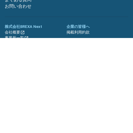
お問い合わせ
株式会社BREXA Next
企業の皆様へ
会社概要
掲載利用約款
事業所一覧
グループ企業一覧
キャリア社員制度について
関連サイト
友人紹介キャンペーン
期間工.jp
バイトッツ
BREXA Technology キャリア採用
サイト
プライバシーポリシー
利用規約
セキュリティーポリシー
クッキーポリシー
サイトマップ
© BREXA Next inc.All Rights Reserved.