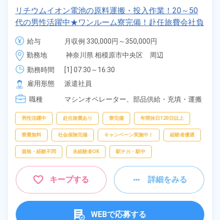
リチウムイオン電池の原料運搬・投入作業！20～50
代の男性活躍中★ワンルーム寮完備！赴任旅費会社負
担！年間休日130日★フォークリフト免許お持ちの
給与
月収例 330,000円～350,000円

方、歓迎！就業先食堂利用可★《神奈川県相模原市》
時給 1,600円～1,600円
勤務地
神奈川県 相模原市中央区　周辺
勤務時間
[1] 07:30～16:30

[2] 19:30～04:30
雇用形態
派遣社員
職種
マシンオペレーター、
部品供給・充填・運搬
男性活躍中
赴任旅費あり
寮完備
年間休日120日以上
寮費無料
社会保険完備
キャンペーン実施中！
経験者優遇
資格・経験不問
未経験者OK
駅チカ・駅中
キープする
詳細をみる
WEBで応募する