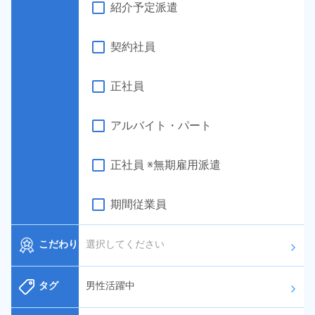
紹介予定派遣
契約社員
正社員
アルバイト・パート
正社員 ※無期雇用派遣
期間従業員
こだわり
選択してください
arrow_forward_ios
タグ
男性活躍中
arrow_forward_ios