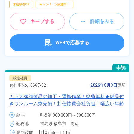
未経験者OK
キャンペーン実施中！
キープする
詳細をみる
WEBで応募する
未読
派遣社員
お仕事No.
10667-02
2026年8月3日
更新
ガラス繊維製品の加工・運搬作業！寮費無料★備品付
きワンルーム寮完備！赴任旅費会社負担！幅広い年齢
の男性活躍中★正社員登用制度あり！日払い制度あ
給与
月収例 360,000円～380,000円

り！《福島県福島市》
時給 1,625円～1,625円
勤務地
福島県 福島市　周辺
勤務時間
[1] 05:55～14:15
