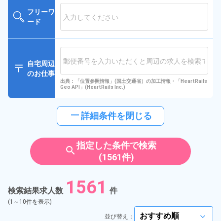
フリーワ
ード
自宅周辺
のお仕事
出典：「位置参照情報」(国土交通省）の加工情報・「HeartRails
Geo API」(HeartRails Inc.)
horizontal_rule
詳細条件を閉じる
指定した条件で検索
search
(1561件)
1561
検索結果求人数
件
(1～10件を表示)
並び替え：
arrow_forward_ios