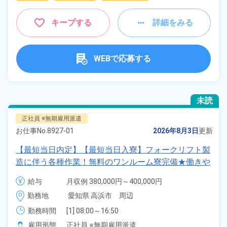
キープする
詳細をみる
WEBで応募する
未読
正社員 ※無期雇用派遣
お仕事No.
8927-01
2026年8月3日
更新
【最短当日内定】【最短当日入寮】フォークリフト製
造に伴う各種作業！無料のワンルーム寮完備★働きや
すい日勤♪未経験歓迎！業績賞与＆昇給あり！マイカ
給与
月収例 380,000円～400,000円

ー通勤可★《愛知県高浜市》
給与 277,000円～277,000円
勤務地
愛知県 高浜市　周辺
勤務時間
[1] 08:00～16:50

[2] 21:00～05:50
雇用形態
正社員 ※無期雇用派遣