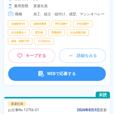
[2] 17:15～02:00

雇用形態
派遣社員
[3] 06:00～14:45

職種
[4] 14:45～23:30
加工、
組立・組付け、
成型、
マシンオペレー
ター、
検査、
ピッキング、
梱包
未経験者OK
経験者優遇
男性活躍中
女性活躍中
赴任旅費あり
寮完備
寮費無料
社会保険完備
資格・経験不問
土日祝休み
キープする
詳細をみる
WEBで応募する
未読
派遣社員
お仕事No.
13756-01
2026年8月3日
更新