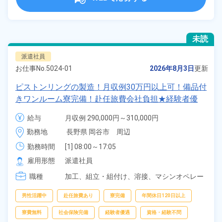
未読
派遣社員
お仕事No.
5024-01
2026年8月3日
更新
ピストンリングの製造！月収例30万円以上可！備品付
きワンルーム寮完備！赴任旅費会社負担★経験者優
遇！日払い制度あり！幅広い年齢の男性活躍中！《長
給与
月収例 290,000円～310,000円

野県岡谷市》
時給 1,650円～1,650円
勤務地
長野県 岡谷市　周辺
勤務時間
[1] 08:00～17:05

[2] 20:00～05:05

雇用形態
派遣社員
[3] 11:00～20:05

職種
[4] 23:00～08:05
加工、
組立・組付け、
溶接、
マシンオペレー
ター、
バリ取り・研磨
男性活躍中
赴任旅費あり
寮完備
年間休日120日以上
寮費無料
社会保険完備
経験者優遇
資格・経験不問