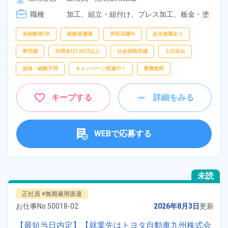
職種
加工、
組立・組付け、
プレス加工、
板金・塗
装、
溶接、
部品供給・充填・運搬
未経験者OK
経験者優遇
男性活躍中
赴任旅費あり
寮完備
年間休日120日以上
社会保険完備
土日休み
資格・経験不問
キャンペーン実施中！
寮費無料
キープする
詳細をみる
WEBで応募する
未読
正社員 ※無期雇用派遣
お仕事No.
50018-02
2026年8月3日
更新
【最短当日内定】【就業先はトヨタ自動車九州株式会