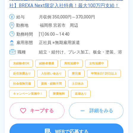
社】BREXA Next限定入社特典！最大100万円支給！
寮費無料！昇給＆業績賞与あり！相当支給★大手自動
給与
月収例 350,000円～370,000円

車メーカーで車の組立・溶接・塗装作業！未経験歓迎
給与 255,000円～255,000円
勤務地
福岡県 宮若市　周辺
♪昇給＆業績賞与など各種手当も充実！備品付き1R寮
完備♪カバン一つで赴任OK！20代～30代の男女活躍
勤務時間
[1] 06:00～14:40

[2] 16:00～00:40

中！格安食堂あり♪生活支援物資事前対応可◎《福岡
雇用形態
正社員 ※無期雇用派遣
[3] 16:30～01:10

県宮若市》
職種
[4] 15:20～00:00
組立・組付け、
プレス加工、
板金・塗装、
溶
接、
部品供給・充填・運搬
未経験者OK
経験者優遇
男性活躍中
女性活躍中
赴任旅費あり
入社祝い金あり
寮完備
年間休日120日以上
社会保険完備
資格・経験不問
土日休み
キャンペーン実施中！
寮費無料
送迎あり
キープする
詳細をみる
WEBで応募する