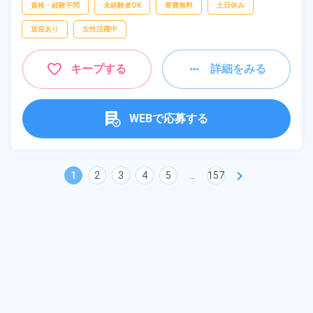
資格・経験不問
未経験者OK
寮費無料
土日休み
送迎あり
女性活躍中
キープする
詳細をみる
WEBで応募する
chevron_right
1
2
3
4
5
...
157