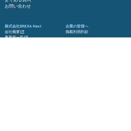
お問い合わせ
株式会社BREXA Next
企業の皆様へ
会社概要
掲載利用約款
事業所一覧
グループ企業一覧
キャリア社員制度について
関連サイト
友人紹介キャンペーン
期間工.jp
バイトッツ
BREXA Technology キャリア採用
サイト
プライバシーポリシー
利用規約
セキュリティーポリシー
クッキーポリシー
サイトマップ
© BREXA Next inc.All Rights Reserved.