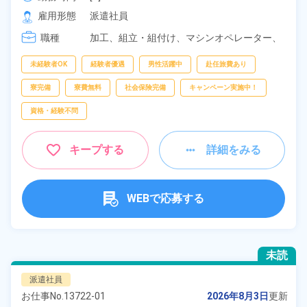
[2] 13:55～22:15

雇用形態
派遣社員
[3] 21:55～06:15

職種
[4] 08:20～16:45
加工、
組立・組付け、
マシンオペレーター、
部品供給・充填・運搬、
検査、
クレーン・玉
掛け
未経験者OK
経験者優遇
男性活躍中
赴任旅費あり
寮完備
寮費無料
社会保険完備
キャンペーン実施中！
資格・経験不問
キープする
詳細をみる
WEBで応募する
未読
派遣社員
お仕事No.
13722-01
2026年8月3日
更新