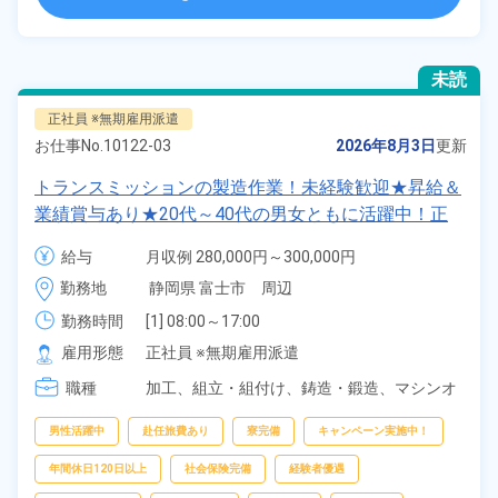
未読
正社員 ※無期雇用派遣
お仕事No.
10122-03
2026年8月3日
更新
トランスミッションの製造作業！未経験歓迎★昇給＆
業績賞与あり★20代～40代の男女ともに活躍中！正
社員登用制度あり◎最寄り駅からシャトルバスで通勤
給与
月収例 280,000円～300,000円

ラクラク★年間休日121日！長期休暇あり★《静岡県
給与 238,700円～238,700円
勤務地
静岡県 富士市　周辺
富士市》
勤務時間
[1] 08:00～17:00

[2] 20:00～05:00
雇用形態
正社員 ※無期雇用派遣
職種
加工、
組立・組付け、
鋳造・鍛造、
マシンオ
ペレーター、
部品供給・充填・運搬、
検査
男性活躍中
赴任旅費あり
寮完備
キャンペーン実施中！
年間休日120日以上
社会保険完備
経験者優遇