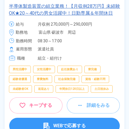
半導体製造装置の組立業務！【月収例28万円】未経験
OK★20～40代の男女活躍中！日勤専属＆年間休日
124日★お友達やカップルとの応募・同シフトOK！空
給与
月収例 270,000円～290,000円

調完備で働きやすい★《富山県砺波市》
時給 1,600円～1,600円
勤務地
富山県 砺波市　周辺
勤務時間
08:30～17:00
雇用形態
派遣社員
職種
組立・組付け
男性活躍中
女性活躍中
赴任旅費あり
寮完備
経験者優遇
寮費無料
社会保険完備
資格・経験不問
未経験者OK
送迎あり
年間休日120日以上
土日祝休み
キープする
詳細をみる
WEBで応募する