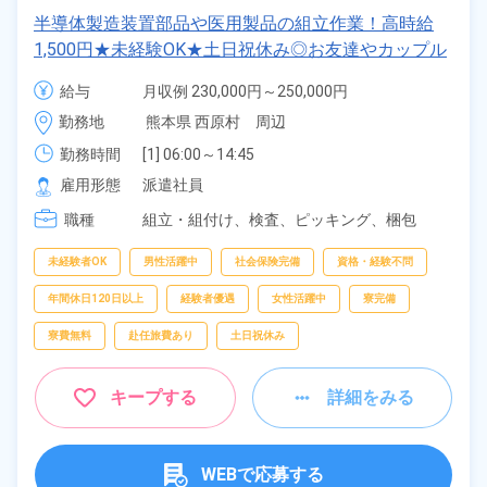
半導体製造装置部品や医用製品の組立作業！高時給
1,500円★未経験OK★土日祝休み◎お友達やカップル
同士での応募OK！クリーンルーム内作業◎就業先食
給与
月収例 230,000円～250,000円

堂利用可★マイカー通勤可＆無料駐車場完備◎《熊本
時給 1,500円～1,500円
勤務地
熊本県 西原村　周辺
県阿蘇郡西原村》
勤務時間
[1] 06:00～14:45

[2] 08:30～17:15

雇用形態
派遣社員
[3] 14:15～23:00

職種
[4] 23:15～07:00
組立・組付け、
検査、
ピッキング、
梱包
未経験者OK
男性活躍中
社会保険完備
資格・経験不問
年間休日120日以上
経験者優遇
女性活躍中
寮完備
寮費無料
赴任旅費あり
土日祝休み
キープする
詳細をみる
WEBで応募する