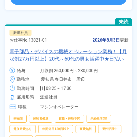
未読
派遣社員
お仕事No.
13821-01
2026年8月3日
更新
電子部品・デバイスの機械オペレーション業務！【月
収例27万円以上】20代～60代の男女活躍中★日払い
あり！赴任旅費会社負担！マイカー通勤OK＆無料駐
給与
月収例 260,000円～280,000円

車場あり◎1食300円～格安社員食堂利用可！≪愛知
時給 1,450円～1,450円
勤務地
愛知県 春日井市　周辺
県春日井市≫
勤務時間
[1] 08:25～17:30

[2] 20:25～05:30

雇用形態
派遣社員
[3] 11:25～20:30

職種
[4] 12:25～21:30
マシンオペレーター
寮完備
経験者優遇
資格・経験不問
未経験者OK
赴任旅費あり
年間休日120日以上
寮費無料
男性活躍中