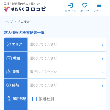
工場・製造業の求人を探すなら
ログイン
キープ
メニュー
トップ
求人検索
求人情報の検索結果一覧
エリア
選択してください
arrow_forward_ios
職種
選択してください
arrow_forward_ios
業種
選択してください
arrow_forward_ios
給与
選択してください
arrow_forward_ios
派遣社員
雇用形態