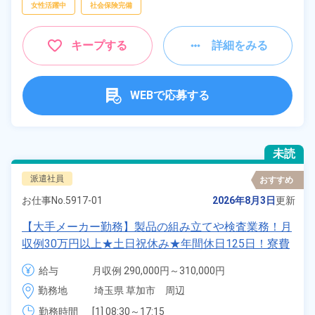
女性活躍中
社会保険完備
キープする
詳細をみる
WEBで応募する
未読
派遣社員
おすすめ
お仕事No.
5917-01
2026年8月3日
更新
【大手メーカー勤務】製品の組み立てや検査業務！月
収例30万円以上★土日祝休み★年間休日125日！寮費
無料★備品付きワンルーム寮完備★赴任旅費会社負担
給与
月収例 290,000円～310,000円

◎自社正社員登用制度あり★就業先食堂利用可◎《埼
時給 1,550円～1,550円
勤務地
埼玉県 草加市　周辺
玉県草加市》
勤務時間
[1] 08:30～17:15
