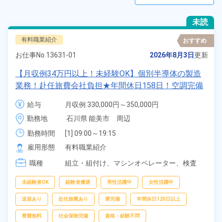
未読
有料職業紹介
おすすめ
お仕事No.
13631-01
2026年8月3日
更新
【月収例34万円以上！未経験OK】個別半導体の製造
業務！赴任旅費会社負担★年間休日158日！空調完備
で快適作業★20代～40代までの男女活躍中！お友達
給与
月収例 330,000円～350,000円

やカップルとの応募OK◎作業着無償貸与★《石川県
時給 1,500円～1,500円
勤務地
石川県 能美市　周辺
能美市》
勤務時間
[1] 09:00～19:15

[2] 21:00～07:15
雇用形態
有料職業紹介
職種
組立・組付け、
マシンオペレーター、
検査
未経験者OK
経験者優遇
男性活躍中
女性活躍中
送迎あり
赴任旅費あり
寮完備
年間休日120日以上
寮費無料
社会保険完備
資格・経験不問