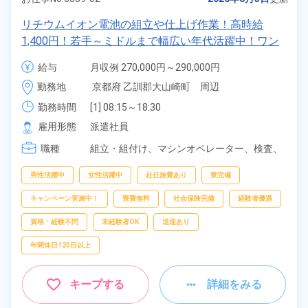
リチウムイオン電池の組立や仕上げ作業！高時給
1,400円！若手～ミドルまで幅広い年代活躍中！ワン
ルーム寮完備＆赴任寮費会社負担！正社員登用制度あ
給与
月収例 270,000円～290,000円

り◎日払いOK！《京都府大山崎町》
時給 1,400円～1,400円
勤務地
京都府 乙訓郡大山崎町　周辺
勤務時間
[1] 08:15～18:30

[2] 20:15～06:30

雇用形態
派遣社員
[3] 08:15～17:00

職種
[4] 20:15～05:00
組立・組付け、
マシンオペレーター、
検査、
ピッキング、
梱包
男性活躍中
女性活躍中
赴任旅費あり
寮完備
キャンペーン実施中！
寮費無料
社会保険完備
経験者優遇
資格・経験不問
未経験者OK
送迎あり
年間休日120日以上
キープする
詳細をみる