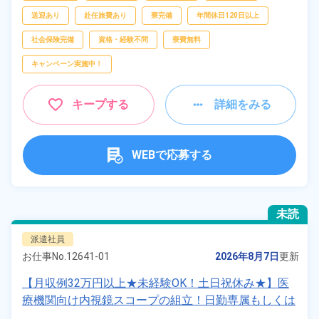
送迎あり
赴任旅費あり
寮完備
年間休日120日以上
社会保険完備
資格・経験不問
寮費無料
キャンペーン実施中！
キープする
詳細をみる
WEBで応募する
未読
派遣社員
お仕事No.
12641-01
2026年8月7日
更新
【月収例32万円以上★未経験OK！土日祝休み★】医
療機関向け内視鏡スコープの組立！日勤専属もしくは
2交替勤務選択可★年間休日120日★ワンルーム寮完