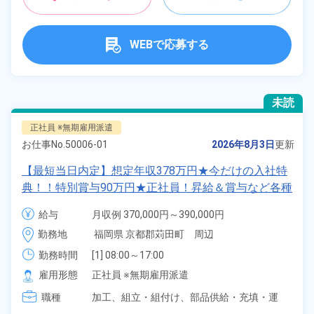
WEBで応募する
未読
正社員 ※無期雇用派遣
お仕事No.
50006-01
2026年8月3日
更新
【最短当日内定】想定年収378万円★今だけの入社特
典！！特別賞与90万円★正社員！昇給＆賞与など各種
手当も充実！クルマの組立・加工業務！備品付き寮完
給与
月収例 370,000円～390,000円

備★無料送迎あり♪生活支援物資事前対応可◎《福岡
給与 255,000円～255,000円
勤務地
福岡県 京都郡苅田町　周辺
県苅田町》
勤務時間
[1] 08:00～17:00

[2] 20:00～05:00

雇用形態
正社員 ※無期雇用派遣
[3] 16:30～01:30
職種
加工、
組立・組付け、
部品供給・充填・運
搬、
フォークリフト