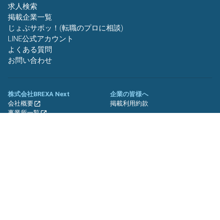
求人検索
掲載企業一覧
じょぶサポッ！(転職のプロに相談)
LINE公式アカウント
よくある質問
お問い合わせ
株式会社BREXA Next
企業の皆様へ
会社概要
掲載利用約款
事業所一覧
グループ企業一覧
キャリア社員制度について
関連サイト
友人紹介キャンペーン
期間工.jp
バイトッツ
BREXA Technology キャリア採用
サイト
プライバシーポリシー
利用規約