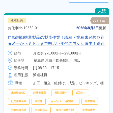
未読
派遣社員
おすすめ
お仕事No.
10658-01
2026年8月3日
更新
自動制御機器製品の製造作業！職種・業種未経験歓迎
★若手からミドルまで幅広い年代の男女活躍中！送迎
付きの1R寮費無料＆赴任旅費会社負担！住み込みも
給与
月収例 270,000円～290,000円

Ok！正社員登用制度あり！食堂利用OK！《福島県東
時給 1,600円～1,600円
勤務地
福島県 東白川郡矢祭町　周辺
白川郡矢祭町》
勤務時間
[1] 08:30～17:15

[2] 06:00～14:45

雇用形態
派遣社員
[3] 14:45～23:30

職種
[4] 12:45～21:30
加工、
組立・組付け、
成型、
ピッキング、
梱
包
未経験者OK
経験者優遇
男性活躍中
送迎あり
赴任旅費あり
寮完備
キャンペーン実施中！
寮費無料
社会保険完備
土日祝休み
資格・経験不問
女性活躍中