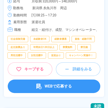
給与
月収例 320,000円～340,000円

ク・自転車通勤可！寮から無料送迎もあり！正社員登
時給 1,400円～1,400円
勤務地
新潟県 糸魚川市　周辺
用制度あり！《新潟県糸魚川市》
勤務時間
[1] 08:25～17:20

[2] 20:30～05:45
雇用形態
派遣社員
職種
組立・組付け、
成型、
マシンオペレーター、
バリ取り・研磨、
検査、
洗浄、
ピッキング、
梱包
社会保険完備
未経験者OK
経験者優遇
資格・経験不問
赴任旅費あり
年間休日120日以上
寮費無料
寮完備
男性活躍中
女性活躍中
送迎あり
キャンペーン実施中！
キープする
詳細をみる
WEBで応募する
未読