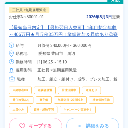
正社員 ※無期雇用派遣
お仕事No.
50001-01
2026年8月3日
更新
【最短当日内定】【最短翌日入寮可】1年目想定年収
～466万円★月収例35万円！業績賞与＆昇給あり◎寮
完備！寮費6割補助★寮から職場まで送迎つき◎土日
給与
月収例 340,000円～360,000円

休み＆年間休日122日！自動車のプレス加工や組立作
給与 251,000円～251,000円
勤務地
愛知県 豊田市　周辺
業！《愛知県豊田市》
勤務時間
[1] 06:25～15:10

[2] 17:05～01:50

雇用形態
正社員 ※無期雇用派遣
[3] 08:30～17:30
職種
加工、
組立・組付け、
成型、
プレス加工、
板
金・塗装、
鋳造・鍛造、
溶接、
マシンオペレ
ーター、
検査
未経験者OK
経験者優遇
男性活躍中
送迎あり
赴任旅費あり
寮完備
年間休日120日以上
社会保険完備
土日休み
資格・経験不問
キャンペーン実施中！
キープする
詳細をみる