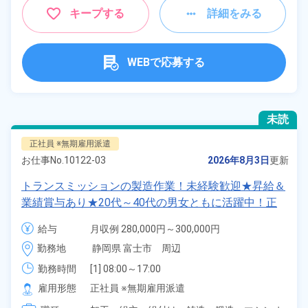
キープする
詳細をみる
WEBで応募する
未読
正社員 ※無期雇用派遣
お仕事No.
10122-03
2026年8月3日
更新
トランスミッションの製造作業！未経験歓迎★昇給＆
業績賞与あり★20代～40代の男女ともに活躍中！正
社員登用制度あり◎最寄り駅からシャトルバスで通勤
給与
月収例 280,000円～300,000円

ラクラク★年間休日121日！長期休暇あり★《静岡県
給与 238,700円～238,700円
勤務地
静岡県 富士市　周辺
富士市》
勤務時間
[1] 08:00～17:00

[2] 20:00～05:00
雇用形態
正社員 ※無期雇用派遣