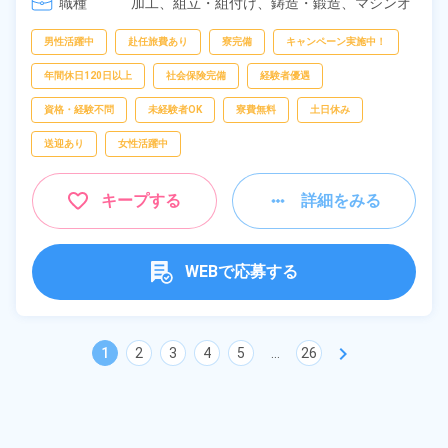
職種
加工、
組立・組付け、
鋳造・鍛造、
マシンオ
ペレーター、
部品供給・充填・運搬、
検査
男性活躍中
赴任旅費あり
寮完備
キャンペーン実施中！
年間休日120日以上
社会保険完備
経験者優遇
資格・経験不問
未経験者OK
寮費無料
土日休み
送迎あり
女性活躍中
キープする
詳細をみる
WEBで応募する
chevron_right
1
2
3
4
5
...
26