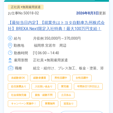
正社員 ※無期雇用派遣
お仕事No.
50018-02
2026年8月3日
更新
【最短当日内定】【就業先はトヨタ自動車九州株式会
社】BREXA Next限定入社特典！最大100万円支給！
寮費無料！昇給＆業績賞与あり！相当支給★大手自動
給与
月収例 350,000円～370,000円

車メーカーで車の組立・溶接・塗装作業！未経験歓迎
給与 255,000円～255,000円
勤務地
福岡県 宮若市　周辺
♪昇給＆業績賞与など各種手当も充実！備品付き1R寮
完備♪カバン一つで赴任OK！20代～30代の男女活躍
勤務時間
[1] 06:00～14:40

[2] 16:00～00:40

中！格安食堂あり♪生活支援物資事前対応可◎《福岡
雇用形態
正社員 ※無期雇用派遣
[3] 16:30～01:10

県宮若市》
職種
[4] 15:20～00:00
組立・組付け、
プレス加工、
板金・塗装、
溶
接、
部品供給・充填・運搬
未経験者OK
経験者優遇
男性活躍中
女性活躍中
赴任旅費あり
入社祝い金あり
寮完備
年間休日120日以上
社会保険完備
資格・経験不問
土日休み
キャンペーン実施中！
寮費無料
送迎あり