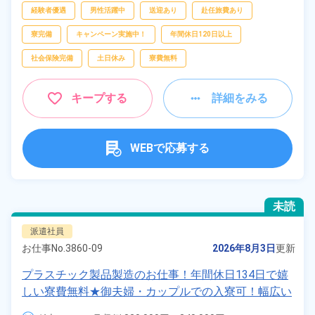
経験者優遇
男性活躍中
送迎あり
赴任旅費あり
寮完備
キャンペーン実施中！
年間休日120日以上
社会保険完備
土日休み
寮費無料
キープする
詳細をみる
WEBで応募する
未読
派遣社員
お仕事No.
3860-09
2026年8月3日
更新
プラスチック製品製造のお仕事！年間休日134日で嬉
しい寮費無料★御夫婦・カップルでの入寮可！幅広い
年齢の男女活躍中！高時給1,400円！マイカー・バイ