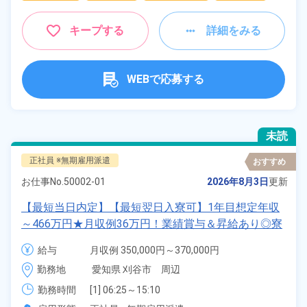
キープする
詳細をみる
WEBで応募する
未読
正社員 ※無期雇用派遣
おすすめ
お仕事No.
50002-01
2026年8月3日
更新
【最短当日内定】【最短翌日入寮可】1年目想定年収
～466万円★月収例36万円！業績賞与＆昇給あり◎寮
完備！寮費6割補助★寮から職場まで送迎つき◎土日
給与
月収例 350,000円～370,000円

休み＆年間休日122日！《愛知県刈谷市》
給与 251,000円～251,000円
勤務地
愛知県 刈谷市　周辺
勤務時間
[1] 06:25～15:10

[2] 17:05～01:50
