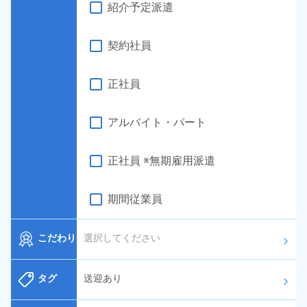
紹介予定派遣
契約社員
正社員
アルバイト・パート
正社員 ※無期雇用派遣
期間従業員
こだわり
選択してください
arrow_forward_ios
タグ
送迎あり
arrow_forward_ios