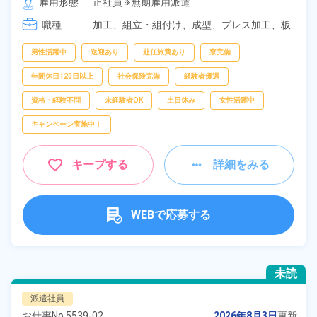
雇用形態
正社員 ※無期雇用派遣
[3] 08:30～17:25
職種
加工、
組立・組付け、
成型、
プレス加工、
板
金・塗装、
鋳造・鍛造、
溶接、
マシンオペレ
ーター、
検査
男性活躍中
送迎あり
赴任旅費あり
寮完備
年間休日120日以上
社会保険完備
経験者優遇
資格・経験不問
未経験者OK
土日休み
女性活躍中
キャンペーン実施中！
キープする
詳細をみる
WEBで応募する
未読
派遣社員
お仕事No.
5539-02
2026年8月3日
更新