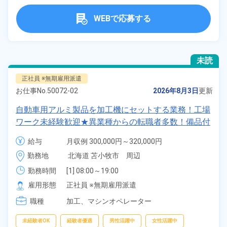
WEBで応募する
未読
正社員 ※無期雇用派遣
お仕事No.
50072-02
2026年8月3日
更新
自動車用アルミ製品を加工機にセットする業務！工場
ワーク未経験歓迎★異業種からの転職者多数！備品付
き1R寮完備＆赴任旅費会社負担◎寮から無料送迎あ
給与
月収例 300,000円～320,000円

り！年間休日167日！《北海道苫小牧市》
給与 228,300円～228,300円
勤務地
北海道 苫小牧市　周辺
勤務時間
[1] 08:00～19:00

[2] 20:00～07:00
雇用形態
正社員 ※無期雇用派遣
職種
加工、
マシンオペレーター
未経験者OK
経験者優遇
男性活躍中
女性活躍中