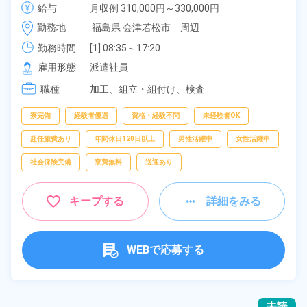
給与
月収例 310,000円～330,000円

備！通勤ラクラク無料送迎あり◎20代～40代の男女
時給 1,600円～1,600円
勤務地
福島県 会津若松市　周辺
活躍中！マイカー通勤OK◎無料駐車場あり★赴任旅
費会社負担！日払いあり◎空調完備で快適作業★《福
勤務時間
[1] 08:35～17:20

[2] 16:55～01:40

島県会津若松市》
雇用形態
派遣社員
[3] 00:30～09:35
職種
加工、
組立・組付け、
検査
寮完備
経験者優遇
資格・経験不問
未経験者OK
赴任旅費あり
年間休日120日以上
男性活躍中
女性活躍中
社会保険完備
寮費無料
送迎あり
キープする
詳細をみる
WEBで応募する
未読