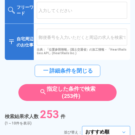
フリーワ
ード
自宅周辺
のお仕事
出典：「位置参照情報」(国土交通省）の加工情報・「HeartRails
Geo API」(HeartRails Inc.)
horizontal_rule
詳細条件を閉じる
指定した条件で検索
search
(253件)
253
検索結果求人数
件
(1～10件を表示)
並び替え：
arrow_forward_ios