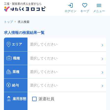
工場・製造業の求人を探すなら
ログイン
キープ
メニュー
トップ
求人検索
求人情報の検索結果一覧
エリア
選択してください
arrow_forward_ios
職種
選択してください
arrow_forward_ios
業種
選択してください
arrow_forward_ios
給与
選択してください
arrow_forward_ios
派遣社員
雇用形態