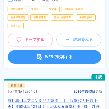
男性活躍中
送迎あり
寮完備
年間休日120日以上
社会保険完備
経験者優遇
資格・経験不問
未経験者OK
土日休み
キープする
詳細をみる
WEBで応募する
未読
派遣社員
お仕事No.
12964-01
2026年8月3日
更新
自動車用エアコン部品の製造！【月収例32万円以上
★】年間休日121日！土日休み★食堂利用可能！赴任