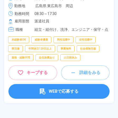
《広島県東広島市》
時給 1,400円～1,400円
勤務地
広島県 東広島市　周辺
勤務時間
08:30～17:30
雇用形態
派遣社員
職種
組立・組付け、
洗浄、
エンジニア・保守・点
検、
清掃
未経験者OK
経験者優遇
男性活躍中
女性活躍中
寮完備
年間休日120日以上
寮費無料
社会保険完備
資格・経験不問
赴任旅費あり
土日祝休み
キープする
詳細をみる
WEBで応募する