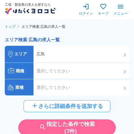
工場・製造業の求人を探すなら
ログイン
キープ
メニュー
トップ
エリア検索 広島の求人一覧
エリア検索 広島の求人一覧
エリア
広島
arrow_forward_ios
職種
選択してください
arrow_forward_ios
業種
選択してください
arrow_forward_ios
給与
選択してください
add
さらに詳細条件を追加する
arrow_forward_ios
派遣社員
雇用形態
指定した条件で検索
search
(7件)