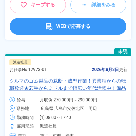
キープする
詳細をみる
WEBで応募する
未読
派遣社員
お仕事No.
12973-01
2026年8月3日
更新
クルマのゴム製品の裁断・成型作業！異業種からの転
職歓迎★若手からミドルまで幅広い年代活躍中！備品
付きワンルーム寮完備＆赴任旅費会社負担！寮から無
給与
月収例 270,000円～290,000円

料送迎あり！食堂利用OK！正社員登用のチャンスあ
時給 1,200円～1,200円
勤務地
広島県 広島市安佐北区　周辺
り！《広島県広島市安佐北区》
勤務時間
[1] 08:00～17:40

[2] 20:00～05:40
雇用形態
派遣社員
職種
加工、
成型、
検査