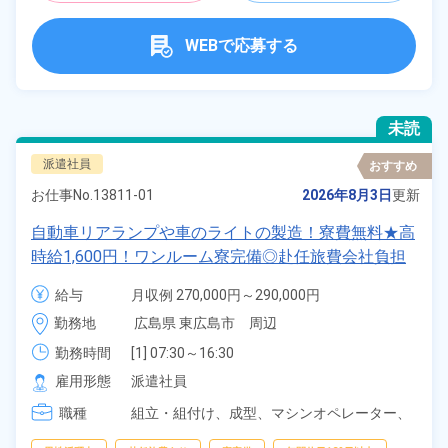
WEBで応募する
未読
派遣社員
おすすめ
お仕事No.
13811-01
2026年8月3日
更新
自動車リアランプや車のライトの製造！寮費無料★高
時給1,600円！ワンルーム寮完備◎赴任旅費会社負担
★日払い制度あり！作業着無償貸与★食堂利用可◎マ
給与
月収例 270,000円～290,000円

イカー通勤OK！《広島県東広島市》
時給 1,600円～1,600円
勤務地
広島県 東広島市　周辺
勤務時間
[1] 07:30～16:30

[2] 15:30～00:30

雇用形態
派遣社員
[3] 23:45～08:15
職種
組立・組付け、
成型、
マシンオペレーター、
部品供給・充填・運搬、
検査、
物流・配送