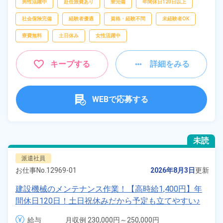
男性活躍中
赴任旅費あり
寮完備
年間休日120日以上
社会保険完備
経験者優遇
資格・経験不問
未経験者OK
寮費無料
土日休み
女性活躍中
キープする
詳細をみる
WEBで応募する
未読
派遣社員
お仕事No.
12969-01
2026年8月3日
更新
建設機械のメンテナンス作業！【高時給1,400円】年
間休日120日！土日祝休みだから予定も立てやすい♪
未経験歓迎！赴任旅費会社負担！日払い制度OK！
給与
月収例 230,000円～250,000円
