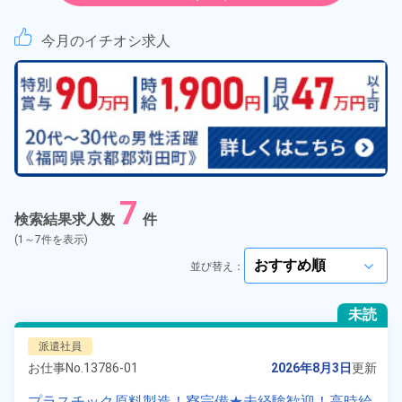
紹介予定派遣
今月のイチオシ求人
契約社員
正社員
アルバイト・パート
7
正社員 ※無期雇用派遣
検索結果求人数
件
(1～7件を表示)
期間従業員
並び替え：
arrow_forward_ios
こだわり
選択してください
未読
arrow_forward_ios
派遣社員
タグ
選択してください
arrow_forward_ios
お仕事No.
13786-01
2026年8月3日
更新
プラスチック原料製造！寮完備★未経験歓迎！高時給