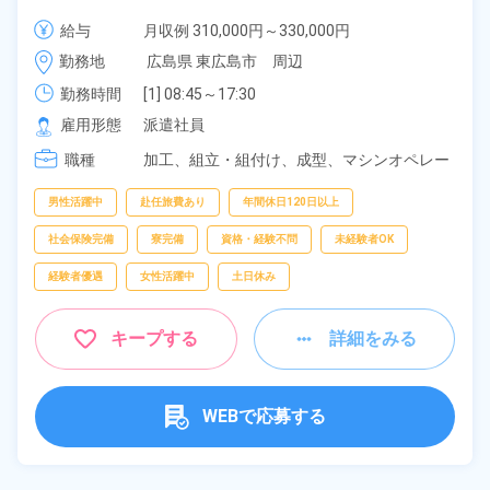
旅費会社負担！日払い制度あり！《広島県東広島市》
給与
月収例 310,000円～330,000円

時給 1,500円～1,500円
勤務地
広島県 東広島市　周辺
勤務時間
[1] 08:45～17:30

[2] 20:30～06:00

雇用形態
派遣社員
[3] 07:00～15:45

職種
[4] 17:00～01:45

加工、
組立・組付け、
成型、
マシンオペレー
[5] 16:00～00:45

ター、
部品供給・充填・運搬、
検査
[6] 16:30～01:15

男性活躍中
赴任旅費あり
年間休日120日以上
[7] 19:00～03:45
社会保険完備
寮完備
資格・経験不問
未経験者OK
経験者優遇
女性活躍中
土日休み
キープする
詳細をみる
WEBで応募する