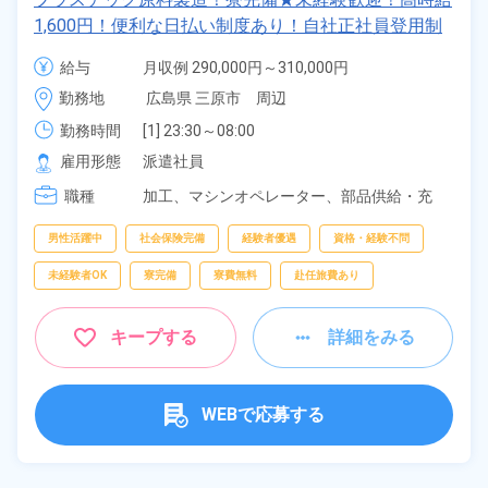
フリーワー
1,600円！便利な日払い制度あり！自社正社員登用制
ド
度あり！マイカー通勤OK！格安食堂利用可！《広島
給与
月収例 290,000円～310,000円

県三原市》
時給 1,600円～1,600円
勤務地
広島県 三原市　周辺
勤務時間
[1] 23:30～08:00

自宅周辺の
[2] 07:30～16:00

お仕事
雇用形態
派遣社員
出典：「位置参照情報」(国土交通省）の加工情報・「HeartRails
[3] 15:30～00:00
Geo API」(HeartRails Inc.)
職種
加工、
マシンオペレーター、
部品供給・充
填・運搬、
フォークリフト、
クレーン・玉掛
け
男性活躍中
社会保険完備
経験者優遇
資格・経験不問
未経験者OK
寮完備
寮費無料
赴任旅費あり
キープする
詳細をみる
WEBで応募する