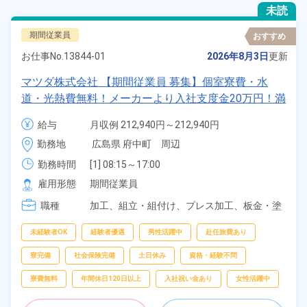
未読
期間従業員
おすすめ
お仕事No.
13844-01
2026年8月3日
更新
マツダ株式会社 【期間従業員 募集】個室寮費・水
道・光熱費無料！メーカーより入社支度金20万円！満
了慰労金最大93.8万円★皆勤手当、月2万円！★特別
給与
月収例 212,940円～212,940円

手当3万円《広島県安芸群・府中町》
日給 10,140円～10,140円
勤務地
広島県 府中町　周辺
勤務時間
[1] 08:15～17:00

[2] 20:15～05:39
雇用形態
期間従業員
職種
加工、
組立・組付け、
プレス加工、
板金・塗
装、
鋳造・鍛造、
部品供給・充填・運搬、
検
査、
フォークリフト、
物流・配送、
在庫・商
未経験者OK
経験者優遇
男性活躍中
赴任旅費あり
品管理
寮完備
社会保険完備
土日休み
資格・経験不問
寮費無料
年間休日120日以上
入社祝い金あり
女性活躍中