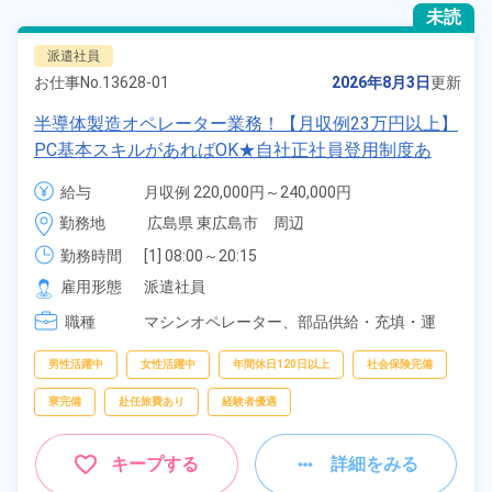
未読
派遣社員
お仕事No.
13628-01
2026年8月3日
更新
半導体製造オペレーター業務！【月収例23万円以上】
PC基本スキルがあればOK★自社正社員登用制度あ
り！マイカー通勤OK＆工場敷地内に無料駐車場あり
給与
月収例 220,000円～240,000円

★1食200円～格安食堂あり！作業着無償貸与◎《広
時給 1,400円～1,400円
勤務地
広島県 東広島市　周辺
島県東広島市》
勤務時間
[1] 08:00～20:15

[2] 20:00～08:15

雇用形態
派遣社員
[3] 08:00～17:15
職種
マシンオペレーター、
部品供給・充填・運
搬、
検査
男性活躍中
女性活躍中
年間休日120日以上
社会保険完備
寮完備
赴任旅費あり
経験者優遇
キープする
詳細をみる