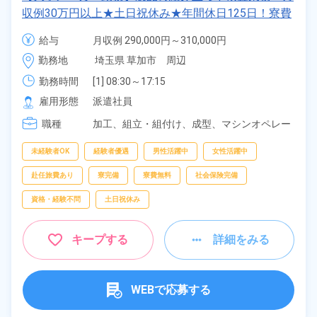
収例30万円以上★土日祝休み★年間休日125日！寮費
無料★備品付きワンルーム寮完備★赴任旅費会社負担
給与
月収例 290,000円～310,000円

◎自社正社員登用制度あり★就業先食堂利用可◎《埼
時給 1,550円～1,550円
勤務地
埼玉県 草加市　周辺
玉県草加市》
勤務時間
[1] 08:30～17:15

[2] 17:15～02:00

雇用形態
派遣社員
[3] 06:00～14:45

職種
[4] 14:45～23:30
加工、
組立・組付け、
成型、
マシンオペレー
ター、
検査、
ピッキング、
梱包
未経験者OK
経験者優遇
男性活躍中
女性活躍中
赴任旅費あり
寮完備
寮費無料
社会保険完備
資格・経験不問
土日祝休み
キープする
詳細をみる
WEBで応募する