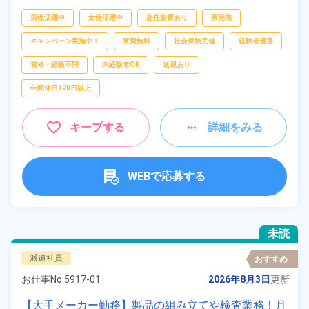
ピッキング、
梱包
男性活躍中
女性活躍中
赴任旅費あり
寮完備
キャンペーン実施中！
寮費無料
社会保険完備
経験者優遇
資格・経験不問
未経験者OK
送迎あり
年間休日120日以上
キープする
詳細をみる
WEBで応募する
未読
派遣社員
おすすめ
お仕事No.
5917-01
2026年8月3日
更新
【大手メーカー勤務】製品の組み立てや検査業務！月