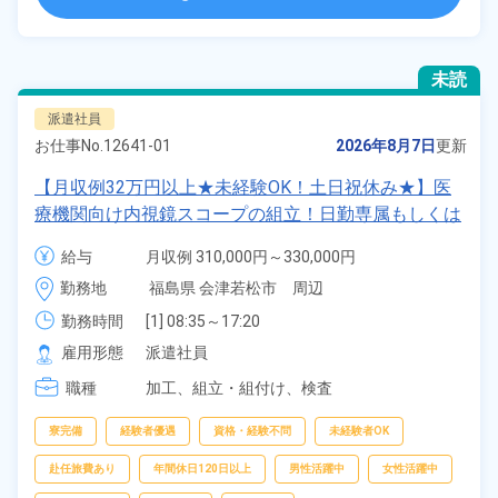
未読
派遣社員
お仕事No.
12641-01
2026年8月7日
更新
【月収例32万円以上★未経験OK！土日祝休み★】医
療機関向け内視鏡スコープの組立！日勤専属もしくは
2交替勤務選択可★年間休日120日★ワンルーム寮完
給与
月収例 310,000円～330,000円

備！通勤ラクラク無料送迎あり◎20代～40代の男女
時給 1,600円～1,600円
勤務地
福島県 会津若松市　周辺
活躍中！マイカー通勤OK◎無料駐車場あり★赴任旅
費会社負担！日払いあり◎空調完備で快適作業★《福
勤務時間
[1] 08:35～17:20

[2] 16:55～01:40

島県会津若松市》
雇用形態
派遣社員
[3] 00:30～09:35
職種
加工、
組立・組付け、
検査
寮完備
経験者優遇
資格・経験不問
未経験者OK
赴任旅費あり
年間休日120日以上
男性活躍中
女性活躍中