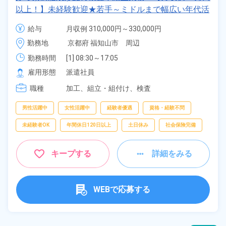
以上！】未経験歓迎★若手～ミドルまで幅広い年代活
躍中！正社員登用のチャンス♪日払いOK！年間休日
給与
月収例 310,000円～330,000円

123日！《京都府福知山市》
時給 1,400円～1,400円
勤務地
京都府 福知山市　周辺
勤務時間
[1] 08:30～17:05

[2] 20:30～05:05
雇用形態
派遣社員
職種
加工、
組立・組付け、
検査
男性活躍中
女性活躍中
経験者優遇
資格・経験不問
未経験者OK
年間休日120日以上
土日休み
社会保険完備
キープする
詳細をみる
WEBで応募する