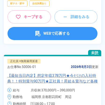
駅チカ・駅中
赴任旅費あり
キープする
詳細をみる
WEBで応募する
未読
正社員 ※無期雇用派遣
お仕事No.
50006-01
2026年8月3日
更新
【最短当日内定】想定年収378万円★今だけの入社特
典！！特別賞与90万円★正社員！昇給＆賞与など各種
手当も充実！クルマの組立・加工業務！備品付き寮完
給与
月収例 370,000円～390,000円

備★無料送迎あり♪生活支援物資事前対応可◎《福岡
給与 255,000円～255,000円
勤務地
福岡県 京都郡苅田町　周辺
県苅田町》
勤務時間
[1] 08:00～17:00
