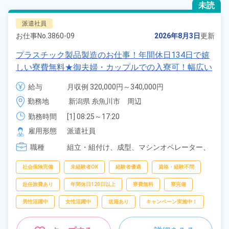
未読
派遣社員
お仕事No.
3860-09
2026年8月3日
更新
プラスチック製品製造のお仕事！年間休日134日で嬉
しい寮費無料★御夫婦・カップルでの入寮可！幅広い
年齢の男女活躍中！高時給1,400円！マイカー・バイ
給与
月収例 320,000円～340,000円

ク・自転車通勤可！寮から無料送迎もあり！正社員登
時給 1,400円～1,400円
勤務地
新潟県 糸魚川市　周辺
用制度あり！《新潟県糸魚川市》
勤務時間
[1] 08:25～17:20

[2] 20:30～05:45
雇用形態
派遣社員
職種
組立・組付け、
成型、
マシンオペレーター、
バリ取り・研磨、
検査、
洗浄、
ピッキング、
梱包
社会保険完備
未経験者OK
経験者優遇
資格・経験不問
赴任旅費あり
年間休日120日以上
寮費無料
寮完備
男性活躍中
女性活躍中
送迎あり
キャンペーン実施中！