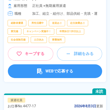
[2] 20:00～05:00

雇用形態
正社員 ※無期雇用派遣
[3] 16:30～01:30
職種
加工、
組立・組付け、
部品供給・充填・運
搬、
フォークリフト
経験者優遇
男性活躍中
送迎あり
赴任旅費あり
寮完備
キャンペーン実施中！
年間休日120日以上
社会保険完備
土日休み
寮費無料
キープする
詳細をみる
WEBで応募する
未読
派遣社員
お仕事No.
4477-17
2026年8月3日
更新