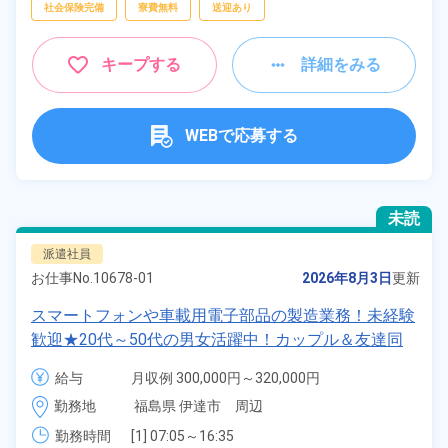
社会保険完備
寮費無料
送迎あり
キープする
詳細をみる
WEBで応募する
未読
派遣社員
お仕事No.
10678-01
2026年8月3日
更新
スマートフォンや車載用電子部品の製造業務！未経験
歓迎★20代～50代の男女活躍中！カップル＆友達同
士の応募OK！寮費実質無料＆備品付きワンルーム寮
給与
月収例 300,000円～320,000円

完備！日払い制度あり！社員食堂利用OK！《福島県
時給 1,350円～1,350円
勤務地
福島県 伊達市　周辺
伊達市》
勤務時間
[1] 07:05～16:35
