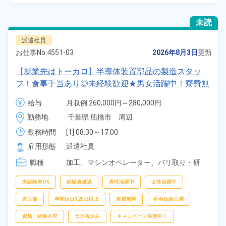
未読
派遣社員
お仕事No.
4551-03
2026年8月3日
更新
【就業先はトーカロ】半導体装置部品の製造スタッ
フ！食事手当あり◎未経験歓迎★男女活躍中！寮費無
料！土日祝休み×年間休日120日！正社員登用制度あ
給与
月収例 260,000円～280,000円

り！社会保険完備◎格安食堂利用可★最寄り駅から徒
時給 1,350円～1,350円
勤務地
千葉県 船橋市　周辺
歩圏内◎《千葉県船橋市》
勤務時間
[1] 08:30～17:00

[2] 07:30～16:00

雇用形態
派遣社員
[3] 13:00～21:30

職種
[4] 20:00～04:30

加工、
マシンオペレーター、
バリ取り・研
[5] 20:30～05:00
磨、
検査
未経験者OK
経験者優遇
男性活躍中
女性活躍中
寮完備
年間休日120日以上
寮費無料
社会保険完備
資格・経験不問
土日祝休み
キャンペーン実施中！