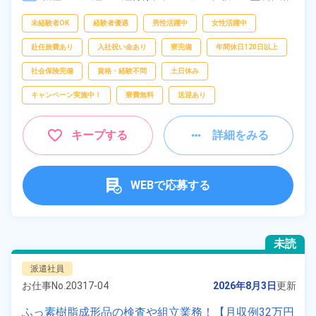
接、
部品供給・充填・運搬
フリーワー
未経験者OK
経験者優遇
男性活躍中
女性活躍中
ド
赴任旅費あり
入社祝い金あり
寮完備
年間休日120日以上
社会保険完備
資格・経験不問
土日休み
自宅周辺の
キャンペーン実施中！
寮費無料
送迎あり
お仕事
出典：「位置参照情報」(国土交通省）の加工情報・「HeartRails
Geo API」(HeartRails Inc.)
キープする
詳細をみる
WEBで応募する
未読
派遣社員
お仕事No.
20317-04
2026年8月3日
更新
ふっ素樹脂成形品の検査や組立業務！【月収例32万円