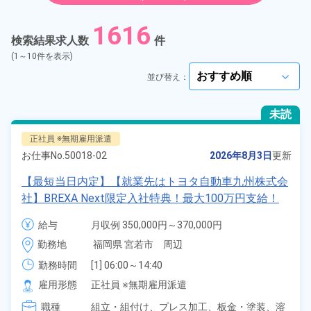
紹介予定派遣
1616
検索結果求人数
件
契約社員
(1～10件を表示)
並び替え：
arrow_forward_ios
正社員
未読
アルバイト・パート
正社員 ※無期雇用派遣
お仕事No.
50018-02
2026年8月3日
更新
正社員 ※無期雇用派遣
【最短当日内定】【就業先はトヨタ自動車九州株式会
社】BREXA Next限定入社特典！最大100万円支給！
期間従業員
寮費無料！昇給＆業績賞与あり！相当支給★大手自動
給与
月収例 350,000円～370,000円

車メーカーで車の組立・溶接・塗装作業！未経験歓迎
給与 255,000円～255,000円
こだわり
選択してください
勤務地
福岡県 宮若市　周辺
arrow_forward_ios
♪昇給＆業績賞与など各種手当も充実！備品付き1R寮
完備♪カバン一つで赴任OK！20代～30代の男女活躍
勤務時間
[1] 06:00～14:40

タグ
選択してください
[2] 16:00～00:40

中！格安食堂あり♪生活支援物資事前対応可◎《福岡
arrow_forward_ios
雇用形態
正社員 ※無期雇用派遣
[3] 16:30～01:10

県宮若市》
職種
[4] 15:20～00:00
組立・組付け、
プレス加工、
板金・塗装、
溶