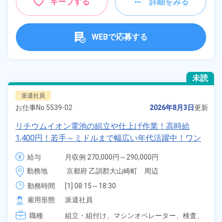
キープする
詳細をみる
WEBで応募する
未読
派遣社員
お仕事No.
5539-02
2026年8月3日
更新
リチウムイオン電池の組立や仕上げ作業！高時給
1,400円！若手～ミドルまで幅広い年代活躍中！ワン
ルーム寮完備＆赴任寮費会社負担！正社員登用制度あ
給与
月収例 270,000円～290,000円

り◎日払いOK！《京都府大山崎町》
時給 1,400円～1,400円
勤務地
京都府 乙訓郡大山崎町　周辺
勤務時間
[1] 08:15～18:30

[2] 20:15～06:30

雇用形態
派遣社員
[3] 08:15～17:00

職種
[4] 20:15～05:00
組立・組付け、
マシンオペレーター、
検査、