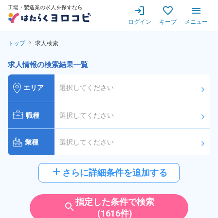
工場・製造業の求人を探すなら
ログイン
キープ
メニュー
トップ
求人検索
求人情報の検索結果一覧
エリア
選択してください
arrow_forward_ios
職種
選択してください
arrow_forward_ios
業種
選択してください
arrow_forward_ios
給与
選択してください
add
さらに詳細条件を追加する
arrow_forward_ios
派遣社員
雇用形態
指定した条件で検索
search
(1616件)