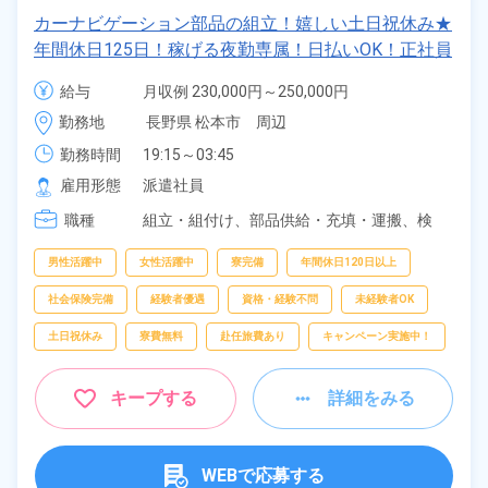
カーナビゲーション部品の組立！嬉しい土日祝休み★
年間休日125日！稼げる夜勤専属！日払いOK！正社員
登用制度あり！マイカー通勤OK！《長野県松本市》
給与
月収例 230,000円～250,000円

時給 1,230円～1,230円
勤務地
長野県 松本市　周辺
勤務時間
19:15～03:45
雇用形態
派遣社員
職種
組立・組付け、
部品供給・充填・運搬、
検
査、
梱包
男性活躍中
女性活躍中
寮完備
年間休日120日以上
社会保険完備
経験者優遇
資格・経験不問
未経験者OK
土日祝休み
寮費無料
赴任旅費あり
キャンペーン実施中！
キープする
詳細をみる
WEBで応募する