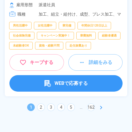
[2] 18:50～04:20

雇用形態
派遣社員
[3] 08:20～17:05
職種
加工、
組立・組付け、
成型、
プレス加工、
マ
シンオペレーター、
バリ取り・研磨、
検査、
洗浄
男性活躍中
女性活躍中
寮完備
年間休日120日以上
社会保険完備
キャンペーン実施中！
寮費無料
経験者優遇
未経験者OK
資格・経験不問
赴任旅費あり
キープする
詳細をみる
WEBで応募する
chevron_right
1
2
3
4
5
...
162