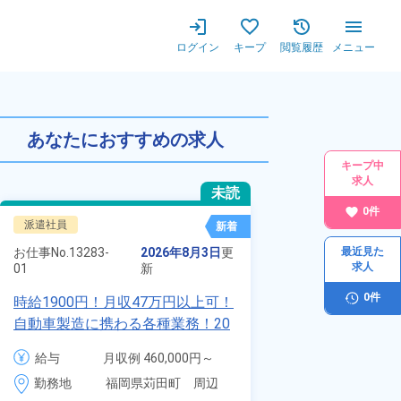
ログイン
キープ
閲覧履歴
メニュー
あなたにおすすめの求人
キープ中
求人
未読
0
件
派遣社員
正社員 ※無期雇用
新着
お仕事No.
8924-
お仕事No.
13283-
2026年8月3日
更
最近見た
01
求人
01
新
【最短当日内定
0
件
時給1900円！月収47万円以上可！
寮】未経験でも
自動車製造に携わる各種業務！20
品付き寮完備＆
代～40代の男女活躍中★ワンルー
給与
月
給与
月収例 460,000円～
◎昇給・業績賞
ム寮無料！マイカー通勤OK！無料
4
480,000円

勤務地
装など自動車製
勤務地
福岡県苅田町　周辺
駐車場あり！赴任旅費会社負担！
月
時給 1,900円～1,900円