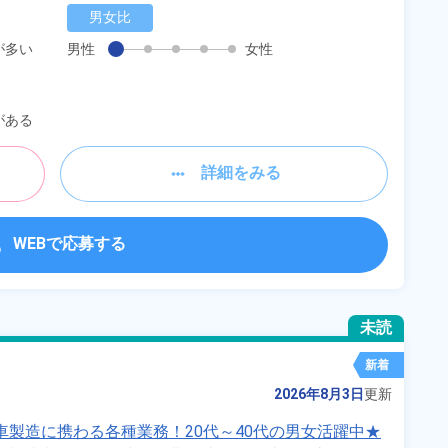
男女比
が多い
男性
女性
がある
詳細をみる
WEBで応募する
未読
新着
2026年8月3日
更新
動車製造に携わる各種業務！20代～40代の男女活躍中★