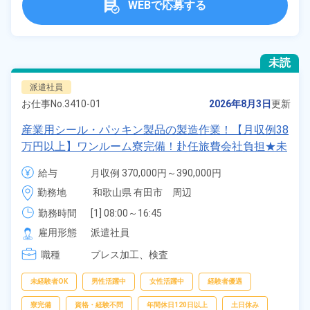
WEBで応募する
未読
派遣社員
お仕事No.
3410-01
2026年8月3日
更新
産業用シール・パッキン製品の製造作業！【月収例38
万円以上】ワンルーム寮完備！赴任旅費会社負担★未
経験歓迎★20代～40代の幅広い年齢の男女活躍中！
給与
月収例 370,000円～390,000円

日払い制度あり！《和歌山県有田市》
時給 1,900円～1,900円
勤務地
和歌山県 有田市　周辺
勤務時間
[1] 08:00～16:45

[2] 22:00～06:45
雇用形態
派遣社員
職種
プレス加工、
検査
未経験者OK
男性活躍中
女性活躍中
経験者優遇
寮完備
資格・経験不問
年間休日120日以上
土日休み