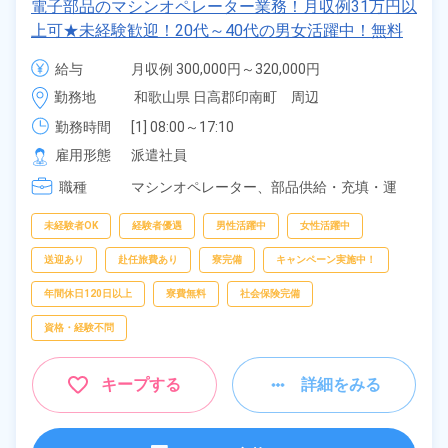
電子部品のマシンオペレーター業務！月収例31万円以
フリーワー
上可★未経験歓迎！20代～40代の男女活躍中！無料
ド
送迎ありで通勤ラクラク◎寮費無料&赴任旅費会社負
給与
月収例 300,000円～320,000円

担◎お仕事スタート時の負担を軽減！生活必需品を先
時給 1,700円～1,700円
勤務地
和歌山県 日高郡印南町　周辺
に確保★《和歌山県日高郡印南町》
自宅周辺の
勤務時間
[1] 08:00～17:10

お仕事
[2] 20:00～05:10

雇用形態
派遣社員
出典：「位置参照情報」(国土交通省）の加工情報・「HeartRails
[3] 08:00～17:40

Geo API」(HeartRails Inc.)
職種
[4] 20:00～05:40
マシンオペレーター、
部品供給・充填・運
搬、
検査
未経験者OK
経験者優遇
男性活躍中
女性活躍中
送迎あり
赴任旅費あり
寮完備
キャンペーン実施中！
年間休日120日以上
寮費無料
社会保険完備
資格・経験不問
キープする
詳細をみる