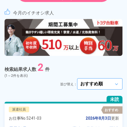
紹介予定派遣
今月のイチオシ求人
契約社員
正社員
アルバイト・パート
2
正社員 ※無期雇用派遣
検索結果求人数
件
(1～2件を表示)
期間従業員
並び替え：
arrow_forward_ios
こだわり
選択してください
未読
arrow_forward_ios
派遣社員
おすすめ
タグ
選択してください
arrow_forward_ios
お仕事No.
5241-03
2026年8月3日
更新