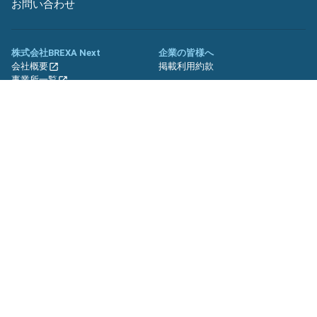
お問い合わせ
株式会社BREXA Next
企業の皆様へ
会社概要
掲載利用約款
事業所一覧
グループ企業一覧
キャリア社員制度について
関連サイト
友人紹介キャンペーン
期間工.jp
バイトッツ
BREXA Technology キャリア採用
サイト
プライバシーポリシー
利用規約
セキュリティーポリシー
クッキーポリシー
サイトマップ
© BREXA Next inc.All Rights Reserved.