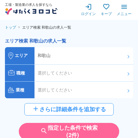
工場・製造業の求人を探すなら
ログイン
キープ
メニュー
トップ
エリア検索 和歌山の求人一覧
エリア検索 和歌山の求人一覧
エリア
和歌山
arrow_forward_ios
職種
選択してください
arrow_forward_ios
業種
選択してください
arrow_forward_ios
給与
選択してください
add
さらに詳細条件を追加する
arrow_forward_ios
派遣社員
雇用形態
指定した条件で検索
search
(2件)