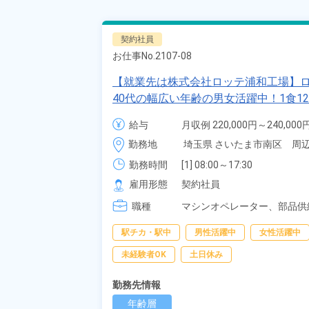
契約社員
お仕事No.
2107-08
【就業先は株式会社ロッテ浦和工場】ロ
40代の幅広い年齢の男女活躍中！1食
員登用のチャンスあり♪《埼玉県さいた
給与
月収例 220,000円～240,000円
時給 1,300円～1,300円
勤務地
埼玉県 さいたま市南区　周
勤務時間
[1] 08:00～17:30

[2] 20:00～05:30

雇用形態
契約社員
[3] 07:00～15:45

職種
[4] 13:00～21:45

マシンオペレーター、
部品供
[5] 21:30～07:00
駅チカ・駅中
男性活躍中
女性活躍中
未経験者OK
土日休み
勤務先情報
年齢層