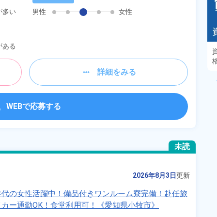
が多い
男性
女性
がある
あるモノに魅了され続け気がつけばマニア
に！？ディープな世界にあなたもきっとハマる
はず！
詳細をみる
WEBで応募する
未読
2026年8月3日
更新
年代の女性活躍中！備品付きワンルーム寮完備！赴任旅
カー通勤OK！食堂利用可！《愛知県小牧市》