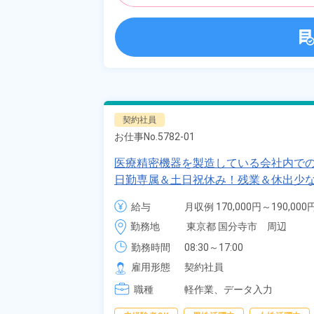
契約社員
お仕事No.
5782-01
医療精密機器を製造している会社内で
日勤専属＆土日祝休み！残業＆休出少な
125日！《東京都国分寺市》
給与
月収例 170,000円～190,000円
時給 1,250円～1,250円
勤務地
東京都 国分寺市　周辺
勤務時間
08:30～17:00
雇用形態
契約社員
職種
軽作業、
データ入力