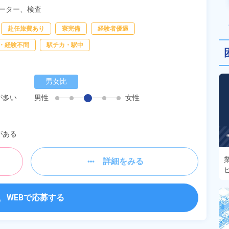
ーター、
検査
赴任旅費あり
寮完備
経験者優遇
・経験不問
駅チカ・駅中
男女比
が多い
男性
女性
がある
詳細をみる
WEBで応募する