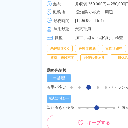
給与
月収例 260,000円～280,000円
時給 1,150円～1,150円
勤務地
愛知県 小牧市　周辺
勤務時間
[1] 08:00～16:45

[2] 20:00～04:45
雇用形態
契約社員
職種
加工、
組立・組付け、
検査
未経験者OK
経験者優遇
女性活躍中
資格・経験不問
赴任旅費あり
土日休み
勤務先情報
年齢層
若手が多い
ベテラン
職場の様子
落ち着きがある
活気
キープする