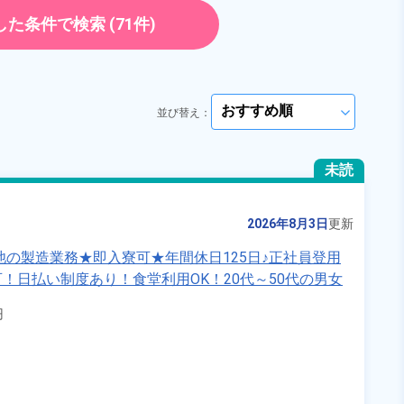
《熊本県菊池郡大津町》
勤務時間
08:30～17:30
正社員
した条件で検索
(71件)
雇用形態
派遣社員
ト・パート
正社員 ※無期雇用派遣
職種
組立・組付け,部品供
給・充填・運搬,検査,ピ
員
寮完備
経験者優遇
ッキング,梱包
並び替え：
arrow_forward_ios
資格・経験不問
未経験者OK
ださい
arrow_forward_ios
赴任旅費あり
男性活躍中
未読
ださい
社会保険完備
土日祝休み
arrow_forward_ios
女性活躍中
2026年8月3日
更新
キープする
詳細をみる
池の製造業務★即入寮可★年間休日125日♪正社員登用
！日払い制度あり！食堂利用OK！20代～50代の男女
赴任旅費会社負担◎生活支援物資事前対応可★《滋賀県


WEBで応募する
国土交通省）の加工情報・「HeartRails Geo API」(HeartRails Inc.)