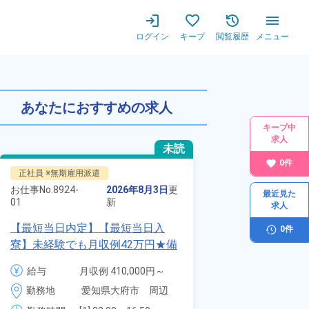
ログイン
キープ
閲覧履歴
メニュー
あなたにおすすめの求人
キープ中
求人
未読
0
件
正社員 ※無期雇用派遣
正社員 ※無期雇用
お仕事No.
8924-
2026年8月3日
更
お仕事No.
70117-
最近見た
01
新
01
求人
【最短当日内定】【最短当日入
自動車の溶接や
0
件
寮】未経験でも月収例42万円★備
査業務！月収3
品付き寮完備＆赴任旅費会社負担
付きワンルーム
給与
月収例 410,000円～
給与
月
◎昇給・業績賞与あり！組立や塗
会社負担★人気
430,000円

3
勤務地
愛知県大府市　周辺
勤務地
装など自動車製造の各種作業！
＆業績賞与あり
月給 277,000円～
時