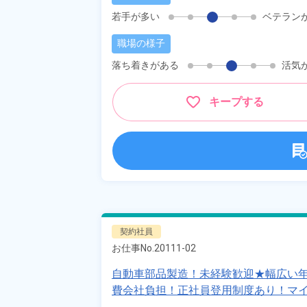
若手が多い
ベテラン
職場の様子
落ち着きがある
活気
キープする
契約社員
お仕事No.
20111-02
自動車部品製造！未経験歓迎★幅広い
費会社負担！正社員登用制度あり！マイ