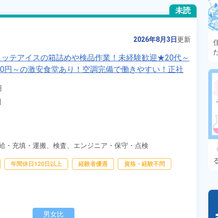
未読
2026年8月3日
更新
ッテアイスの箱詰めや検品作業！未経験歓迎★20代～
120円～の激安食堂あり！空調完備で働きやすい！正社
ま市南区》


辺
給・充填・運搬、
検査、
エンジニア・保守・点検
年間休日120日以上
経験者優遇
資格・経験不問
男女比