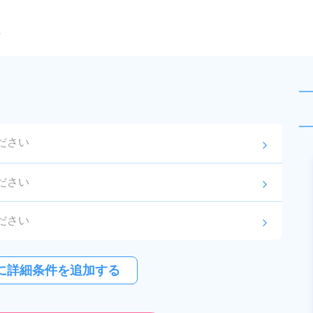
ら
ださい
arrow_forward_ios
未読
派遣社員
ださい
arrow_forward_ios
お仕事No.
13159-
2026年8月3日
更
01
新
ださい
arrow_forward_ios
半導体製造装置の組立や検査！未
経験歓迎★20代～30代の男女活躍
ださい
arrow_forward_ios
中★ワンルーム寮完備！赴任旅費
に詳細条件を追加する
給与
月収例 260,000円～
会社負担！マイカー通勤OK！無料
280,000円

紹介予定派遣
勤務地
熊本県大津町　周辺
駐車場あり！正社員登用あり！
時給 1,400円～1,400円