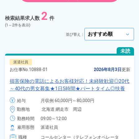
紹介予定派遣
2
検索結果求人数
件
契約社員
(1～2件を表示)
並び替え：
arrow_forward_ios
正社員
未読
アルバイト・パート
派遣社員
お仕事No.
10888-01
2026年8月3日
更新
正社員 ※無期雇用派遣
損害保険の電話によるお客様対応！未経験歓迎◎20代
～40代の男女募集★1日5時間★パートタイム◎扶養
期間従業員
控除内での勤務可☆日払い制度あり！正社員登用制度
給与
月収例 60,000円～80,000円

あり★無料の駐車場完備◎交通費支給★《北海道網走
時給 1,231円～1,231円
こだわり
選択してください
勤務地
北海道 網走市　周辺
arrow_forward_ios
市》
勤務時間
09:00～12:00
タグ
選択してください
arrow_forward_ios
雇用形態
派遣社員
職種
コールセンター（テレフォンオペレータ