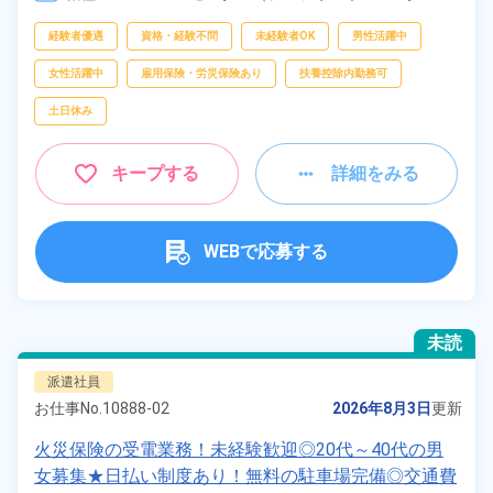
ー）、
受付、
データ入力
フリーワー
経験者優遇
資格・経験不問
未経験者OK
男性活躍中
ド
女性活躍中
雇用保険・労災保険あり
扶養控除内勤務可
土日休み
自宅周辺の
お仕事
キープする
詳細をみる
出典：「位置参照情報」(国土交通省）の加工情報・「HeartRails
Geo API」(HeartRails Inc.)
WEBで応募する
未読
派遣社員
お仕事No.
10888-02
2026年8月3日
更新
火災保険の受電業務！未経験歓迎◎20代～40代の男
女募集★日払い制度あり！無料の駐車場完備◎交通費