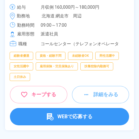
支給★《北海道網走市》
給与
月収例 160,000円～180,000円

時給 1,192円～1,192円
勤務地
北海道 網走市　周辺
勤務時間
09:00～17:00
雇用形態
派遣社員
職種
コールセンター（テレフォンオペレータ
ー）、
受付、
データ入力
経験者優遇
資格・経験不問
未経験者OK
男性活躍中
女性活躍中
雇用保険・労災保険あり
扶養控除内勤務可
土日休み
キープする
詳細をみる
WEBで応募する