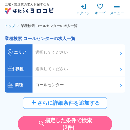
工場・製造業の求人を探すなら
ログイン
キープ
メニュー
トップ
業種検索 コールセンターの求人一覧
業種検索 コールセンターの求人一覧
エリア
選択してください
arrow_forward_ios
職種
選択してください
arrow_forward_ios
業種
コールセンター
arrow_forward_ios
給与
選択してください
add
さらに詳細条件を追加する
arrow_forward_ios
派遣社員
雇用形態
指定した条件で検索
search
(2件)