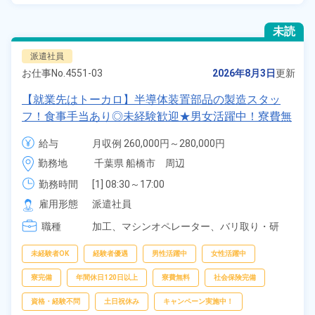
未読
派遣社員
お仕事No.
4551-03
2026年8月3日
更新
【就業先はトーカロ】半導体装置部品の製造スタッ
フ！食事手当あり◎未経験歓迎★男女活躍中！寮費無
料！土日祝休み×年間休日120日！正社員登用制度あ
給与
月収例 260,000円～280,000円

り！社会保険完備◎格安食堂利用可★最寄り駅から徒
時給 1,350円～1,350円
勤務地
千葉県 船橋市　周辺
歩圏内◎《千葉県船橋市》
勤務時間
[1] 08:30～17:00

[2] 07:30～16:00

雇用形態
派遣社員
[3] 13:00～21:30

職種
[4] 20:00～04:30

加工、
マシンオペレーター、
バリ取り・研
[5] 20:30～05:00
磨、
検査
未経験者OK
経験者優遇
男性活躍中
女性活躍中
寮完備
年間休日120日以上
寮費無料
社会保険完備
資格・経験不問
土日祝休み
キャンペーン実施中！