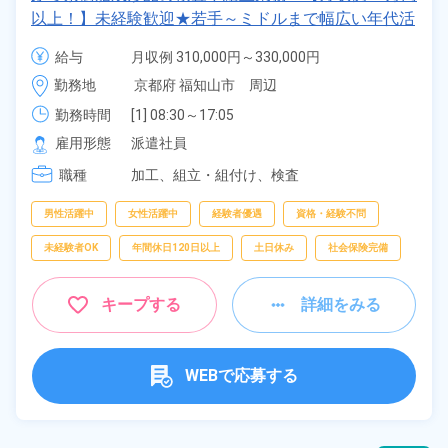
以上！】未経験歓迎★若手～ミドルまで幅広い年代活
躍中！正社員登用のチャンス♪日払いOK！年間休日
給与
月収例 310,000円～330,000円

123日！《京都府福知山市》
時給 1,400円～1,400円
勤務地
京都府 福知山市　周辺
勤務時間
[1] 08:30～17:05

[2] 20:30～05:05
雇用形態
派遣社員
職種
加工、
組立・組付け、
検査
男性活躍中
女性活躍中
経験者優遇
資格・経験不問
未経験者OK
年間休日120日以上
土日休み
社会保険完備
キープする
詳細をみる
WEBで応募する