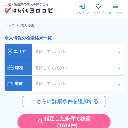
工場・製造業の求人を探すなら
ログイン
キープ
メニュー
トップ
求人検索
求人情報の検索結果一覧
エリア
選択してください
arrow_forward_ios
職種
選択してください
arrow_forward_ios
業種
選択してください
arrow_forward_ios
給与
選択してください
add
さらに詳細条件を追加する
arrow_forward_ios
派遣社員
雇用形態
指定した条件で検索
search
(1614件)