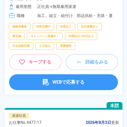
[2] 20:00～05:00

雇用形態
正社員 ※無期雇用派遣
[3] 16:30～01:30
職種
加工、
組立・組付け、
部品供給・充填・運
搬、
フォークリフト
経験者優遇
男性活躍中
送迎あり
赴任旅費あり
寮完備
キャンペーン実施中！
年間休日120日以上
社会保険完備
土日休み
寮費無料
キープする
詳細をみる
WEBで応募する
未読
派遣社員
お仕事No.
4477-17
2026年8月3日
更新