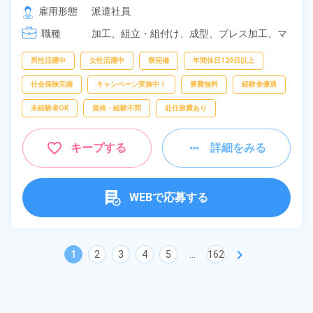
[2] 18:50～04:20

雇用形態
派遣社員
[3] 08:20～17:05
職種
加工、
組立・組付け、
成型、
プレス加工、
マ
シンオペレーター、
バリ取り・研磨、
検査、
洗浄
男性活躍中
女性活躍中
寮完備
年間休日120日以上
社会保険完備
キャンペーン実施中！
寮費無料
経験者優遇
未経験者OK
資格・経験不問
赴任旅費あり
キープする
詳細をみる
WEBで応募する
chevron_right
1
2
3
4
5
...
162