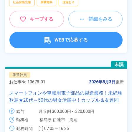
社会保険完備
寮費無料
送迎あり
キープする
詳細をみる
WEBで応募する
未読
派遣社員
お仕事No.
10678-01
2026年8月3日
更新
スマートフォンや車載用電子部品の製造業務！未経験
歓迎★20代～50代の男女活躍中！カップル＆友達同
士の応募OK！寮費実質無料＆備品付きワンルーム寮
給与
月収例 300,000円～320,000円

完備！日払い制度あり！社員食堂利用OK！《福島県
時給 1,350円～1,350円
勤務地
福島県 伊達市　周辺
伊達市》
勤務時間
[1] 07:05～16:35
