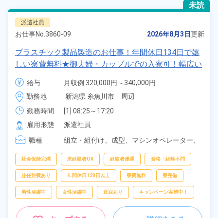
未読
派遣社員
お仕事No.
3860-09
2026年8月3日
更新
プラスチック製品製造のお仕事！年間休日134日で嬉
しい寮費無料★御夫婦・カップルでの入寮可！幅広い
年齢の男女活躍中！高時給1,400円！マイカー・バイ
給与
月収例 320,000円～340,000円

ク・自転車通勤可！寮から無料送迎もあり！正社員登
時給 1,400円～1,400円
勤務地
新潟県 糸魚川市　周辺
用制度あり！《新潟県糸魚川市》
勤務時間
[1] 08:25～17:20

[2] 20:30～05:45
雇用形態
派遣社員
職種
組立・組付け、
成型、
マシンオペレーター、
バリ取り・研磨、
検査、
洗浄、
ピッキング、
梱包
社会保険完備
未経験者OK
経験者優遇
資格・経験不問
赴任旅費あり
年間休日120日以上
寮費無料
寮完備
男性活躍中
女性活躍中
送迎あり
キャンペーン実施中！