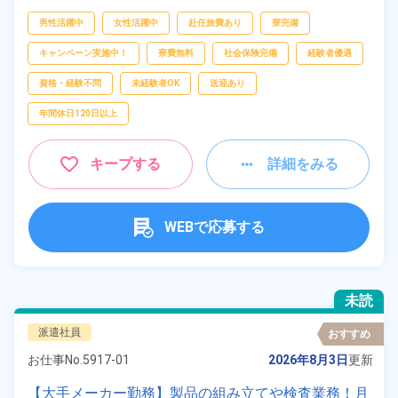
ピッキング、
梱包
男性活躍中
女性活躍中
赴任旅費あり
寮完備
キャンペーン実施中！
寮費無料
社会保険完備
経験者優遇
資格・経験不問
未経験者OK
送迎あり
年間休日120日以上
キープする
詳細をみる
WEBで応募する
未読
派遣社員
おすすめ
お仕事No.
5917-01
2026年8月3日
更新
【大手メーカー勤務】製品の組み立てや検査業務！月