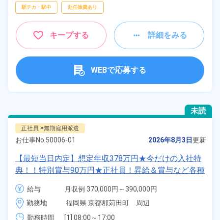
駅チカ・駅中
赴任旅費あり
キープする
詳細をみる
WEBで応募する
未読
正社員 ※無期雇用派遣
お仕事No.
50006-01
2026年8月3日
更新
【最短当日内定】想定年収378万円★今だけの入社特
典！！特別賞与90万円★正社員！昇給＆賞与など各種
手当も充実！クルマの組立・加工業務！備品付き寮完
給与
月収例 370,000円～390,000円

備★無料送迎あり♪生活支援物資事前対応可◎《福岡
給与 255,000円～255,000円
勤務地
福岡県 京都郡苅田町　周辺
県苅田町》
勤務時間
[1] 08:00～17:00
