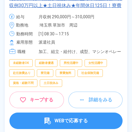
収例30万円以上★土日祝休み★年間休日125日！寮費
無料★備品付きワンルーム寮完備★赴任旅費会社負担
給与
月収例 290,000円～310,000円

◎自社正社員登用制度あり★就業先食堂利用可◎《埼
時給 1,550円～1,550円
勤務地
埼玉県 草加市　周辺
玉県草加市》
勤務時間
[1] 08:30～17:15

[2] 17:15～02:00

雇用形態
派遣社員
[3] 06:00～14:45

職種
[4] 14:45～23:30
加工、
組立・組付け、
成型、
マシンオペレー
ター、
検査、
ピッキング、
梱包
未経験者OK
経験者優遇
男性活躍中
女性活躍中
赴任旅費あり
寮完備
寮費無料
社会保険完備
資格・経験不問
土日祝休み
キープする
詳細をみる
WEBで応募する