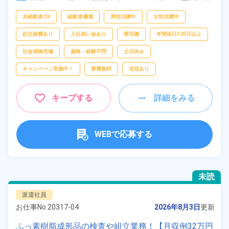
接、
部品供給・充填・運搬
フリーワー
未経験者OK
経験者優遇
男性活躍中
女性活躍中
ド
赴任旅費あり
入社祝い金あり
寮完備
年間休日120日以上
社会保険完備
資格・経験不問
土日休み
自宅周辺の
キャンペーン実施中！
寮費無料
送迎あり
お仕事
出典：「位置参照情報」(国土交通省）の加工情報・「HeartRails
Geo API」(HeartRails Inc.)
キープする
詳細をみる
WEBで応募する
未読
派遣社員
お仕事No.
20317-04
2026年8月3日
更新
ふっ素樹脂成形品の検査や組立業務！【月収例32万円