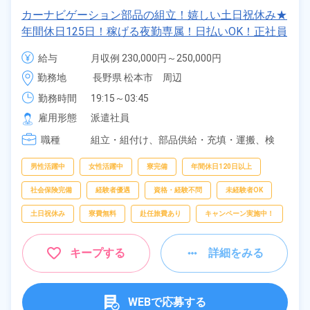
カーナビゲーション部品の組立！嬉しい土日祝休み★
年間休日125日！稼げる夜勤専属！日払いOK！正社員
登用制度あり！マイカー通勤OK！《長野県松本市》
給与
月収例 230,000円～250,000円

時給 1,230円～1,230円
勤務地
長野県 松本市　周辺
勤務時間
19:15～03:45
雇用形態
派遣社員
職種
組立・組付け、
部品供給・充填・運搬、
検
査、
梱包
男性活躍中
女性活躍中
寮完備
年間休日120日以上
社会保険完備
経験者優遇
資格・経験不問
未経験者OK
土日祝休み
寮費無料
赴任旅費あり
キャンペーン実施中！
キープする
詳細をみる
WEBで応募する