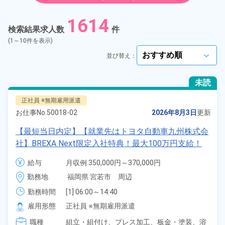
紹介予定派遣
1614
検索結果求人数
件
契約社員
(1～10件を表示)
並び替え：
arrow_forward_ios
正社員
未読
アルバイト・パート
正社員 ※無期雇用派遣
お仕事No.
50018-02
2026年8月3日
更新
正社員 ※無期雇用派遣
【最短当日内定】【就業先はトヨタ自動車九州株式会
社】BREXA Next限定入社特典！最大100万円支給！
期間従業員
寮費無料！昇給＆業績賞与あり！相当支給★大手自動
給与
月収例 350,000円～370,000円

車メーカーで車の組立・溶接・塗装作業！未経験歓迎
給与 255,000円～255,000円
こだわり
選択してください
勤務地
福岡県 宮若市　周辺
arrow_forward_ios
♪昇給＆業績賞与など各種手当も充実！備品付き1R寮
完備♪カバン一つで赴任OK！20代～30代の男女活躍
勤務時間
[1] 06:00～14:40

タグ
選択してください
[2] 16:00～00:40

中！格安食堂あり♪生活支援物資事前対応可◎《福岡
arrow_forward_ios
雇用形態
正社員 ※無期雇用派遣
[3] 16:30～01:10

県宮若市》
職種
[4] 15:20～00:00
組立・組付け、
プレス加工、
板金・塗装、
溶