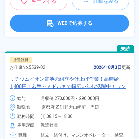
キープする
詳細をみる
WEBで応募する
未読
派遣社員
お仕事No.
5539-02
2026年8月3日
更新
リチウムイオン電池の組立や仕上げ作業！高時給
1,400円！若手～ミドルまで幅広い年代活躍中！ワン
ルーム寮完備＆赴任寮費会社負担！正社員登用制度あ
給与
月収例 270,000円～290,000円

り◎日払いOK！《京都府大山崎町》
時給 1,400円～1,400円
勤務地
京都府 乙訓郡大山崎町　周辺
勤務時間
[1] 08:15～18:30

[2] 20:15～06:30

雇用形態
派遣社員
[3] 08:15～17:00

職種
[4] 20:15～05:00
組立・組付け、
マシンオペレーター、
検査、