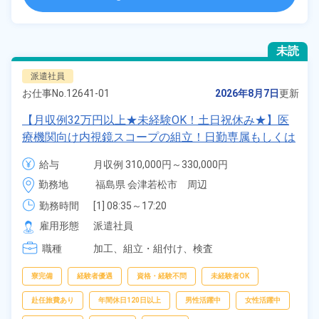
未読
派遣社員
お仕事No.
12641-01
2026年8月7日
更新
【月収例32万円以上★未経験OK！土日祝休み★】医
療機関向け内視鏡スコープの組立！日勤専属もしくは
2交替勤務選択可★年間休日120日★ワンルーム寮完
給与
月収例 310,000円～330,000円

備！通勤ラクラク無料送迎あり◎20代～40代の男女
時給 1,600円～1,600円
勤務地
福島県 会津若松市　周辺
活躍中！マイカー通勤OK◎無料駐車場あり★赴任旅
費会社負担！日払いあり◎空調完備で快適作業★《福
勤務時間
[1] 08:35～17:20

[2] 16:55～01:40

島県会津若松市》
雇用形態
派遣社員
[3] 00:30～09:35
職種
加工、
組立・組付け、
検査
寮完備
経験者優遇
資格・経験不問
未経験者OK
赴任旅費あり
年間休日120日以上
男性活躍中
女性活躍中