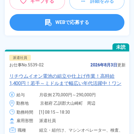
キープする
詳細をみる
WEBで応募する
未読
派遣社員
お仕事No.
5539-02
2026年8月3日
更新
リチウムイオン電池の組立や仕上げ作業！高時給
1,400円！若手～ミドルまで幅広い年代活躍中！ワン
ルーム寮完備＆赴任寮費会社負担！正社員登用制度あ
給与
月収例 270,000円～290,000円

り◎日払いOK！《京都府大山崎町》
時給 1,400円～1,400円
勤務地
京都府 乙訓郡大山崎町　周辺
勤務時間
[1] 08:15～18:30

[2] 20:15～06:30

雇用形態
派遣社員
[3] 08:15～17:00

職種
[4] 20:15～05:00
組立・組付け、
マシンオペレーター、
検査、