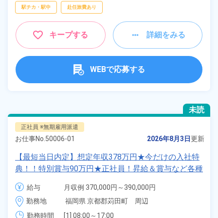
駅チカ・駅中
赴任旅費あり
キープする
詳細をみる
WEBで応募する
未読
正社員 ※無期雇用派遣
お仕事No.
50006-01
2026年8月3日
更新
【最短当日内定】想定年収378万円★今だけの入社特
典！！特別賞与90万円★正社員！昇給＆賞与など各種
手当も充実！クルマの組立・加工業務！備品付き寮完
給与
月収例 370,000円～390,000円

備★無料送迎あり♪生活支援物資事前対応可◎《福岡
給与 255,000円～255,000円
勤務地
福岡県 京都郡苅田町　周辺
県苅田町》
勤務時間
[1] 08:00～17:00
