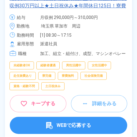
収例30万円以上★土日祝休み★年間休日125日！寮費
無料★備品付きワンルーム寮完備★赴任旅費会社負担
給与
月収例 290,000円～310,000円

◎自社正社員登用制度あり★就業先食堂利用可◎《埼
時給 1,550円～1,550円
勤務地
埼玉県 草加市　周辺
玉県草加市》
勤務時間
[1] 08:30～17:15

[2] 17:15～02:00

雇用形態
派遣社員
[3] 06:00～14:45

職種
[4] 14:45～23:30
加工、
組立・組付け、
成型、
マシンオペレー
ター、
検査、
ピッキング、
梱包
未経験者OK
経験者優遇
男性活躍中
女性活躍中
赴任旅費あり
寮完備
寮費無料
社会保険完備
資格・経験不問
土日祝休み
キープする
詳細をみる
WEBで応募する