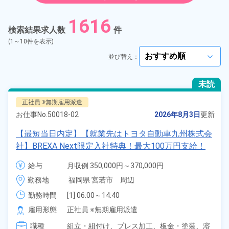
紹介予定派遣
1616
検索結果求人数
件
契約社員
(1～10件を表示)
並び替え：
arrow_forward_ios
正社員
未読
アルバイト・パート
正社員 ※無期雇用派遣
お仕事No.
50018-02
2026年8月3日
更新
正社員 ※無期雇用派遣
【最短当日内定】【就業先はトヨタ自動車九州株式会
社】BREXA Next限定入社特典！最大100万円支給！
期間従業員
寮費無料！昇給＆業績賞与あり！相当支給★大手自動
給与
月収例 350,000円～370,000円

車メーカーで車の組立・溶接・塗装作業！未経験歓迎
給与 255,000円～255,000円
こだわり
選択してください
勤務地
福岡県 宮若市　周辺
arrow_forward_ios
♪昇給＆業績賞与など各種手当も充実！備品付き1R寮
完備♪カバン一つで赴任OK！20代～30代の男女活躍
勤務時間
[1] 06:00～14:40

タグ
選択してください
[2] 16:00～00:40

中！格安食堂あり♪生活支援物資事前対応可◎《福岡
arrow_forward_ios
雇用形態
正社員 ※無期雇用派遣
[3] 16:30～01:10

県宮若市》
職種
[4] 15:20～00:00
組立・組付け、
プレス加工、
板金・塗装、
溶