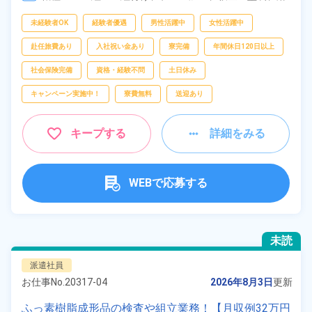
接、
部品供給・充填・運搬
フリーワー
未経験者OK
経験者優遇
男性活躍中
女性活躍中
ド
赴任旅費あり
入社祝い金あり
寮完備
年間休日120日以上
社会保険完備
資格・経験不問
土日休み
自宅周辺の
キャンペーン実施中！
寮費無料
送迎あり
お仕事
出典：「位置参照情報」(国土交通省）の加工情報・「HeartRails
Geo API」(HeartRails Inc.)
キープする
詳細をみる
WEBで応募する
未読
派遣社員
お仕事No.
20317-04
2026年8月3日
更新
ふっ素樹脂成形品の検査や組立業務！【月収例32万円