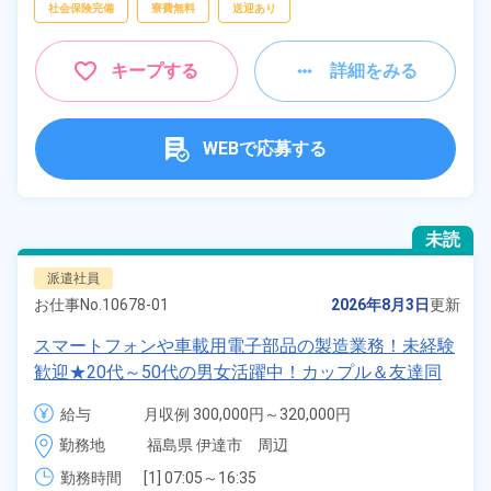
社会保険完備
寮費無料
送迎あり
キープする
詳細をみる
WEBで応募する
未読
派遣社員
お仕事No.
10678-01
2026年8月3日
更新
スマートフォンや車載用電子部品の製造業務！未経験
歓迎★20代～50代の男女活躍中！カップル＆友達同
士の応募OK！寮費実質無料＆備品付きワンルーム寮
給与
月収例 300,000円～320,000円

完備！日払い制度あり！社員食堂利用OK！《福島県
時給 1,350円～1,350円
勤務地
福島県 伊達市　周辺
伊達市》
勤務時間
[1] 07:05～16:35
