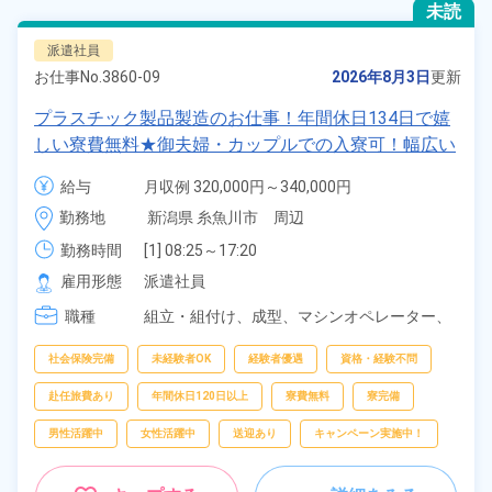
未読
派遣社員
お仕事No.
3860-09
2026年8月3日
更新
プラスチック製品製造のお仕事！年間休日134日で嬉
しい寮費無料★御夫婦・カップルでの入寮可！幅広い
年齢の男女活躍中！高時給1,400円！マイカー・バイ
給与
月収例 320,000円～340,000円

ク・自転車通勤可！寮から無料送迎もあり！正社員登
時給 1,400円～1,400円
勤務地
新潟県 糸魚川市　周辺
用制度あり！《新潟県糸魚川市》
勤務時間
[1] 08:25～17:20

[2] 20:30～05:45
雇用形態
派遣社員
職種
組立・組付け、
成型、
マシンオペレーター、
バリ取り・研磨、
検査、
洗浄、
ピッキング、
梱包
社会保険完備
未経験者OK
経験者優遇
資格・経験不問
赴任旅費あり
年間休日120日以上
寮費無料
寮完備
男性活躍中
女性活躍中
送迎あり
キャンペーン実施中！