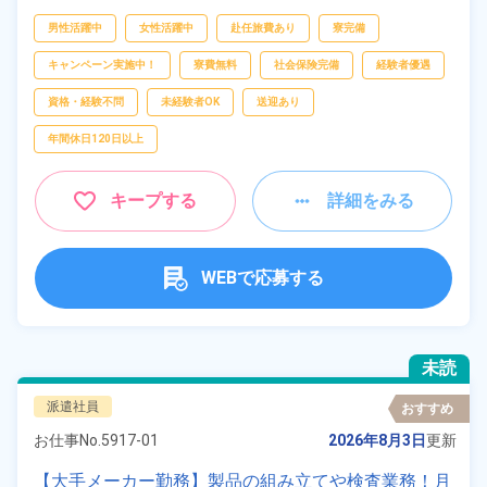
ピッキング、
梱包
男性活躍中
女性活躍中
赴任旅費あり
寮完備
キャンペーン実施中！
寮費無料
社会保険完備
経験者優遇
資格・経験不問
未経験者OK
送迎あり
年間休日120日以上
キープする
詳細をみる
WEBで応募する
未読
派遣社員
おすすめ
お仕事No.
5917-01
2026年8月3日
更新
【大手メーカー勤務】製品の組み立てや検査業務！月