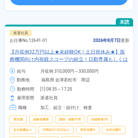
未読
派遣社員
お仕事No.
12641-01
2026年8月7日
更新
【月収例32万円以上★未経験OK！土日祝休み★】医
療機関向け内視鏡スコープの組立！日勤専属もしくは
2交替勤務選択可★年間休日120日★ワンルーム寮完
給与
月収例 310,000円～330,000円

備！通勤ラクラク無料送迎あり◎20代～40代の男女
時給 1,600円～1,600円
勤務地
福島県 会津若松市　周辺
活躍中！マイカー通勤OK◎無料駐車場あり★赴任旅
費会社負担！日払いあり◎空調完備で快適作業★《福
勤務時間
[1] 08:35～17:20

[2] 16:55～01:40

島県会津若松市》
雇用形態
派遣社員
[3] 00:30～09:35
職種
加工、
組立・組付け、
検査
寮完備
経験者優遇
資格・経験不問
未経験者OK
赴任旅費あり
年間休日120日以上
男性活躍中
女性活躍中