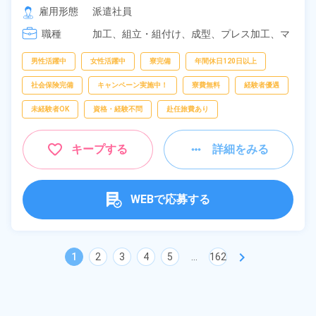
[2] 18:50～04:20

雇用形態
派遣社員
[3] 08:20～17:05
職種
加工、
組立・組付け、
成型、
プレス加工、
マ
シンオペレーター、
バリ取り・研磨、
検査、
洗浄
男性活躍中
女性活躍中
寮完備
年間休日120日以上
社会保険完備
キャンペーン実施中！
寮費無料
経験者優遇
未経験者OK
資格・経験不問
赴任旅費あり
キープする
詳細をみる
WEBで応募する
chevron_right
1
2
3
4
5
...
162