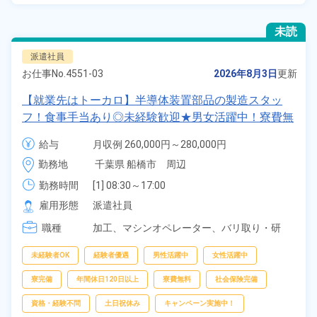
未読
派遣社員
お仕事No.
4551-03
2026年8月3日
更新
【就業先はトーカロ】半導体装置部品の製造スタッ
フ！食事手当あり◎未経験歓迎★男女活躍中！寮費無
料！土日祝休み×年間休日120日！正社員登用制度あ
給与
月収例 260,000円～280,000円

り！社会保険完備◎格安食堂利用可★最寄り駅から徒
時給 1,350円～1,350円
勤務地
千葉県 船橋市　周辺
歩圏内◎《千葉県船橋市》
勤務時間
[1] 08:30～17:00

[2] 07:30～16:00

雇用形態
派遣社員
[3] 13:00～21:30

職種
[4] 20:00～04:30

加工、
マシンオペレーター、
バリ取り・研
[5] 20:30～05:00
磨、
検査
未経験者OK
経験者優遇
男性活躍中
女性活躍中
寮完備
年間休日120日以上
寮費無料
社会保険完備
資格・経験不問
土日祝休み
キャンペーン実施中！