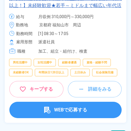
以上！】未経験歓迎★若手～ミドルまで幅広い年代活
躍中！正社員登用のチャンス♪日払いOK！年間休日
給与
月収例 310,000円～330,000円

123日！《京都府福知山市》
時給 1,400円～1,400円
勤務地
京都府 福知山市　周辺
勤務時間
[1] 08:30～17:05

[2] 20:30～05:05
雇用形態
派遣社員
職種
加工、
組立・組付け、
検査
男性活躍中
女性活躍中
経験者優遇
資格・経験不問
未経験者OK
年間休日120日以上
土日休み
社会保険完備
キープする
詳細をみる
WEBで応募する