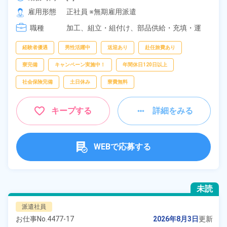
[2] 20:00～05:00

雇用形態
正社員 ※無期雇用派遣
[3] 16:30～01:30
職種
加工、
組立・組付け、
部品供給・充填・運
搬、
フォークリフト
経験者優遇
男性活躍中
送迎あり
赴任旅費あり
寮完備
キャンペーン実施中！
年間休日120日以上
社会保険完備
土日休み
寮費無料
キープする
詳細をみる
WEBで応募する
未読
派遣社員
お仕事No.
4477-17
2026年8月3日
更新