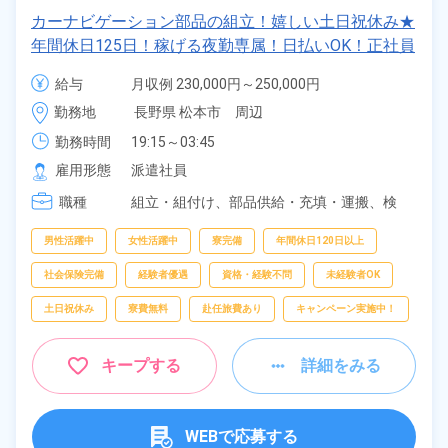
カーナビゲーション部品の組立！嬉しい土日祝休み★
年間休日125日！稼げる夜勤専属！日払いOK！正社員
登用制度あり！マイカー通勤OK！《長野県松本市》
給与
月収例 230,000円～250,000円

時給 1,230円～1,230円
勤務地
長野県 松本市　周辺
勤務時間
19:15～03:45
雇用形態
派遣社員
職種
組立・組付け、
部品供給・充填・運搬、
検
査、
梱包
男性活躍中
女性活躍中
寮完備
年間休日120日以上
社会保険完備
経験者優遇
資格・経験不問
未経験者OK
土日祝休み
寮費無料
赴任旅費あり
キャンペーン実施中！
キープする
詳細をみる
WEBで応募する