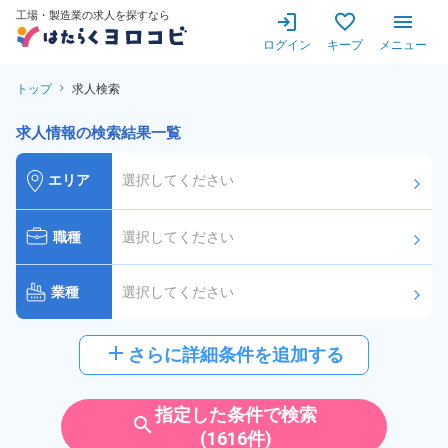
工場・製造業の求人を探すなら
ログイン
キープ
メニュー
トップ
求人検索
求人情報の検索結果一覧
エリア
選択してください
arrow_forward_ios
職種
選択してください
arrow_forward_ios
業種
選択してください
arrow_forward_ios
給与
選択してください
add
さらに詳細条件を追加する
arrow_forward_ios
派遣社員
雇用形態
指定した条件で検索
search
(1616件)