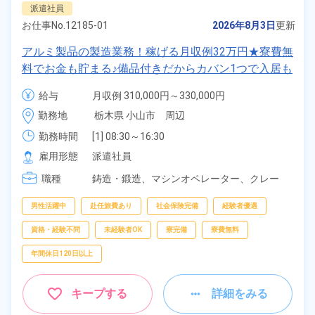
派遣社員
お仕事No.
12185-01
2026年8月3日
更新
アルミ製品の製造業務！稼げる月収例32万円★寮費無
料でお金も貯まる♪備品付きだからカバン1つで入居も
OK◎1食400円～の格安食堂有り！マイカー通勤OK！
給与
月収例 310,000円～330,000円

《栃木県小山市》
時給 1,600円～1,600円
勤務地
栃木県 小山市　周辺
勤務時間
[1] 08:30～16:30

[2] 15:00～23:30

雇用形態
派遣社員
[3] 20:00～04:30
職種
鋳造・鍛造、
マシンオペレーター、
クレー
ン・玉掛け
男性活躍中
赴任旅費あり
社会保険完備
経験者優遇
資格・経験不問
未経験者OK
寮完備
寮費無料
年間休日120日以上
キープする
詳細をみる