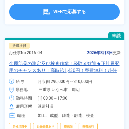
WEBで応募する
未読
派遣社員
お仕事No.
2016-04
2026年8月3日
更新
金属部品の測定及び検査作業！経験者歓迎★正社員登
用のチャンスあり！高時給1,430円！寮費無料！赴任
旅費会社負担！マイカー通勤OK！無料駐車場完備！
給与
月収例 290,000円～310,000円

《三重県いなべ市》
時給 1,430円～1,430円
勤務地
三重県 いなべ市　周辺
勤務時間
[1] 08:30～17:00

[2] 20:30～05:00
雇用形態
派遣社員
職種
加工、
成型、
鋳造・鍛造、
検査
男性活躍中
赴任旅費あり
寮完備
寮費無料