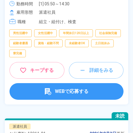
勤務時間
[1] 05:50～14:30

[2] 14:10～22:50
雇用形態
派遣社員
職種
組立・組付け、
検査
男性活躍中
女性活躍中
年間休日120日以上
社会保険完備
経験者優遇
資格・経験不問
未経験者OK
土日祝休み
寮完備
キープする
詳細をみる
WEBで応募する
未読
派遣社員