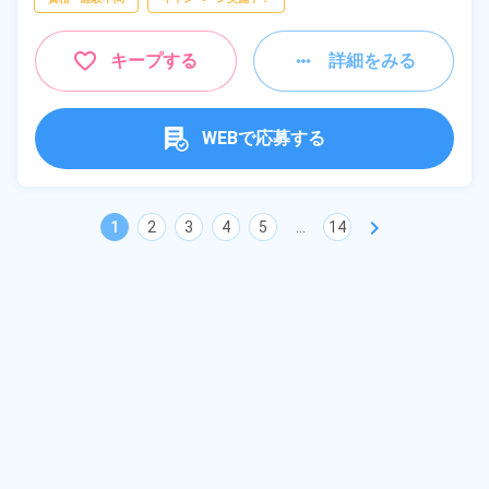
キープする
詳細をみる
WEBで応募する
chevron_right
1
2
3
4
5
...
14