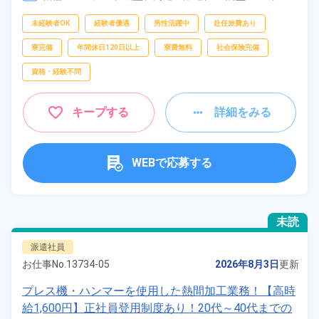
リ取り・研磨
フリーワー
未経験者OK
経験者優遇
男性活躍中
赴任旅費あり
ド
寮完備
年間休日120日以上
寮費無料
社会保険完備
資格・経験不問
自宅周辺の
お仕事
キープする
詳細をみる
出典：「位置参照情報」(国土交通省）の加工情報・「HeartRails
Geo API」(HeartRails Inc.)
WEBで応募する
未読
派遣社員
お仕事No.
13734-05
2026年8月3日
更新
プレス機・ハンマーを使用した熱間加工業務！【高時
給1,600円】正社員登用制度あり！20代～40代までの