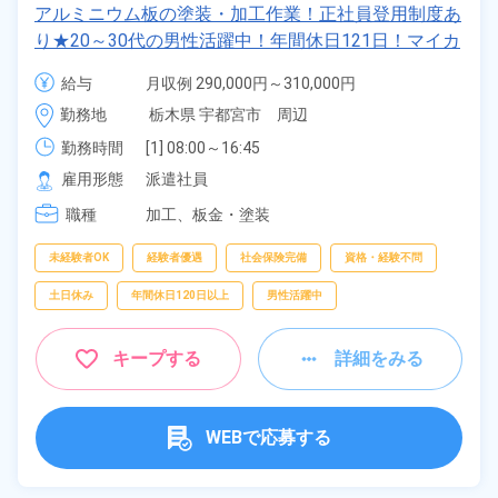
アルミニウム板の塗装・加工作業！正社員登用制度あ
り★20～30代の男性活躍中！年間休日121日！マイカ
ー通勤OK！無料駐車場完備◎食堂あり♪《栃木県宇都
給与
月収例 290,000円～310,000円

宮市》
時給 1,500円～1,500円
勤務地
栃木県 宇都宮市　周辺
勤務時間
[1] 08:00～16:45

[2] 16:45～01:30

雇用形態
派遣社員
[3] 08:00～20:00

職種
[4] 20:00～08:00
加工、
板金・塗装
未経験者OK
経験者優遇
社会保険完備
資格・経験不問
土日休み
年間休日120日以上
男性活躍中
キープする
詳細をみる
WEBで応募する