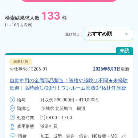
紹介予定派遣
133
検索結果求人数
件
契約社員
(1～10件を表示)
並び替え：
arrow_forward_ios
正社員
未読
アルバイト・パート
派遣社員
お仕事No.
13206-01
2026年8月3日
更新
正社員 ※無期雇用派遣
自動車用の金属部品製造！資格や経験は不問★未経験
歓迎！高時給1,700円！ワンルーム寮費0円&赴任旅費
期間従業員
会社負担！正社員登用のチャンスあり！1食130円～
給与
月収例 390,000円～410,000円

格安食堂あり！マイカー通勤OK《茨城県茨城市》
時給 1,700円～1,700円
こだわり
選択してください
勤務地
茨城県 北茨城市　周辺
arrow_forward_ios
勤務時間
[1] 08:00～17:00

タグ
選択してください
[2] 20:00～05:00
arrow_forward_ios
雇用形態
派遣社員
職種
加工、
成型、
鋳造・鍛造、
NC旋盤・MC、
バ