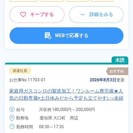
キープする
詳細をみる
WEBで応募する
未読
派遣社員
おすすめ
お仕事No.
11703-01
2026年8月3日
更新
家庭用ガスコンロの製造加工！ワンルーム寮完備★人
気の日勤専属×土日休みだから予定も立てやすい♪未経
験歓迎！20代～50代の幅広い男女活躍中！友人&カッ
給与
月収例 180,000円～200,000円

プル応募可能！日払い制度OK！年間休日120日！《愛
時給 1,200円～1,200円
勤務地
愛知県 大口町　周辺
知県大口町》
勤務時間
08:30～17:35