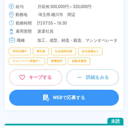
男性活躍中！赴任旅費会社負担！食堂利用可★マイカ
給与
月収例 300,000円～320,000円

ー通勤可！作業着無償貸与◎《埼玉県桶川市》
時給 1,600円～1,600円
勤務地
埼玉県 桶川市　周辺
勤務時間
[1] 07:55～16:30

[2] 06:25～15:00

雇用形態
派遣社員
[3] 14:55～23:30
職種
加工、
成型、
鋳造・鍛造、
マシンオペレータ
ー、
フォークリフト、
クレーン・玉掛け
男性活躍中
寮完備
社会保険完備
赴任旅費あり
キャンペーン実施中！
寮費無料
経験者優遇
キープする
詳細をみる
WEBで応募する
未読