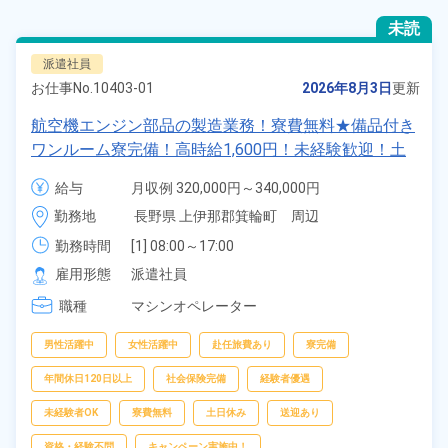
未読
派遣社員
お仕事No.
10403-01
2026年8月3日
更新
航空機エンジン部品の製造業務！寮費無料★備品付き
ワンルーム寮完備！高時給1,600円！未経験歓迎！土
日休み＆年間休日127日！赴任旅費会社負担★《長野
給与
月収例 320,000円～340,000円

県上伊那郡箕輪町》
時給 1,600円～1,600円
勤務地
長野県 上伊那郡箕輪町　周辺
勤務時間
[1] 08:00～17:00

[2] 20:00～05:00

雇用形態
派遣社員
[3] 21:00～06:00
職種
マシンオペレーター
男性活躍中
女性活躍中
赴任旅費あり
寮完備
年間休日120日以上
社会保険完備
経験者優遇
未経験者OK
寮費無料
土日休み
送迎あり
資格・経験不問
キャンペーン実施中！