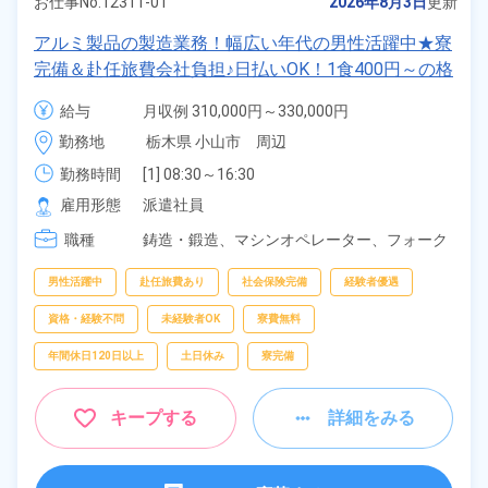
お仕事No.
12311-01
2026年8月3日
更新
アルミ製品の製造業務！幅広い年代の男性活躍中★寮
完備＆赴任旅費会社負担♪日払いOK！1食400円～の格
安食堂有り！マイカー通勤OK！《栃木県小山市》
給与
月収例 310,000円～330,000円

時給 1,600円～1,600円
勤務地
栃木県 小山市　周辺
勤務時間
[1] 08:30～16:30

[2] 15:00～23:30

雇用形態
派遣社員
[3] 20:00～04:30
職種
鋳造・鍛造、
マシンオペレーター、
フォーク
リフト、
クレーン・玉掛け
男性活躍中
赴任旅費あり
社会保険完備
経験者優遇
資格・経験不問
未経験者OK
寮費無料
年間休日120日以上
土日休み
寮完備
キープする
詳細をみる