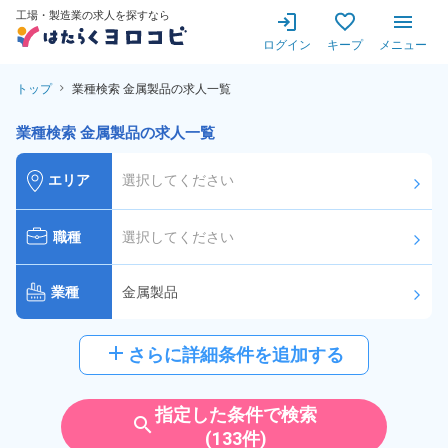
工場・製造業の求人を探すなら
ログイン
キープ
メニュー
トップ
業種検索 金属製品の求人一覧
業種検索 金属製品の求人一覧
エリア
選択してください
arrow_forward_ios
職種
選択してください
arrow_forward_ios
業種
金属製品
arrow_forward_ios
給与
選択してください
add
さらに詳細条件を追加する
arrow_forward_ios
派遣社員
雇用形態
指定した条件で検索
search
(133件)