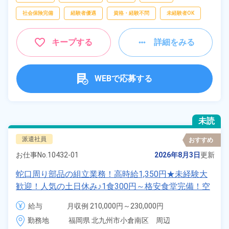
社会保険完備
経験者優遇
資格・経験不問
未経験者OK
キープする
詳細をみる
WEBで応募する
未読
派遣社員
おすすめ
お仕事No.
10432-01
2026年8月3日
更新
蛇口周り部品の組立業務！高時給1,350円★未経験大
歓迎！人気の土日休み♪1食300円～格安食堂完備！空
調完備で働きやすい環境です◎車通勤OK♪無料駐車場
給与
月収例 210,000円～230,000円

完備♪《福岡県北九州市》
時給 1,350円～1,350円
勤務地
福岡県 北九州市小倉南区　周辺