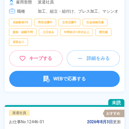
雇用形態
派遣社員
職種
加工、
組立・組付け、
プレス加工、
マシンオ
ペレーター、
検査
未経験者OK
男性活躍中
女性活躍中
社会保険完備
資格・経験不問
土日休み
年間休日120日以上
寮完備
送迎あり
キープする
詳細をみる
WEBで応募する
未読
派遣社員
おすすめ
お仕事No.
12446-01
2026年8月3日
更新