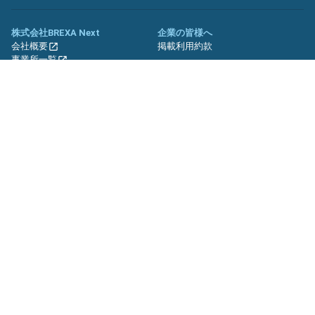
株式会社BREXA Next
企業の皆様へ
会社概要
掲載利用約款
事業所一覧
グループ企業一覧
キャリア社員制度について
関連サイト
友人紹介キャンペーン
期間工.jp
バイトッツ
BREXA Technology キャリア採用
サイト
プライバシーポリシー
利用規約
セキュリティーポリシー
クッキーポリシー
サイトマップ
© BREXA Next inc.All Rights Reserved.