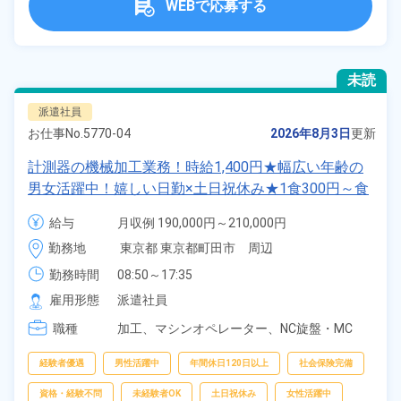
WEBで応募する
未読
派遣社員
お仕事No.
5770-04
2026年8月3日
更新
計測器の機械加工業務！時給1,400円★幅広い年齢の
男女活躍中！嬉しい日勤×土日祝休み★1食300円～食
堂利用可★便利な日払い制度あり！働きやすい空調完
給与
月収例 190,000円～210,000円

備♪《東京都町田市》
時給 1,400円～1,400円
勤務地
東京都 東京都町田市　周辺
勤務時間
08:50～17:35
雇用形態
派遣社員
職種
加工、
マシンオペレーター、
NC旋盤・MC
経験者優遇
男性活躍中
年間休日120日以上
社会保険完備
資格・経験不問
未経験者OK
土日祝休み
女性活躍中