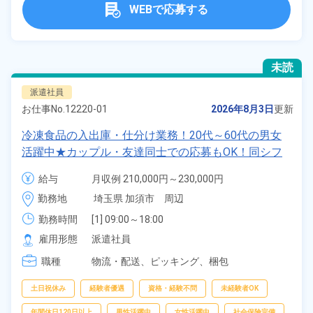
WEBで応募する
未読
派遣社員
お仕事No.
12220-01
2026年8月3日
更新
冷凍食品の入出庫・仕分け業務！20代～60代の男女
活躍中★カップル・友達同士での応募もOK！同シフ
トもOK！残業少なめ！マイカー通勤OK！無料駐車場
給与
月収例 210,000円～230,000円

あり！土日祝休み！年間休日120日！《埼玉県加須
時給 1,300円～1,300円
勤務地
埼玉県 加須市　周辺
市》
勤務時間
[1] 09:00～18:00

[2] 21:00～06:00
雇用形態
派遣社員
職種
物流・配送、
ピッキング、
梱包
土日祝休み
経験者優遇
資格・経験不問
未経験者OK
年間休日120日以上
男性活躍中
女性活躍中
社会保険完備