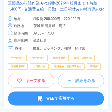
医薬品の箱詰作業★<短期>2026年12月まで！時給
1,400円+交通費支給！日勤・土日祝休みの軽作業のお
仕事！20代～50代まで男女活躍中！友人同士・カッ
給与
月収例 200,000円～220,000円

プル応募OK！マイカー・バイク・自転車OK！日払い
時給 1,400円～1,400円
勤務地
茨城県 阿見町　周辺
制度あり！《茨城県稲敷郡阿見町》
勤務時間
09:00～17:00
雇用形態
派遣社員
職種
検査、
ピッキング、
梱包、
軽作業
男性活躍中
女性活躍中
経験者優遇
資格・経験不問
未経験者OK
土日祝休み
雇用保険・労災保険あり
寮完備
キープする
詳細をみる
WEBで応募する