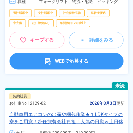
職種
フォークリフト、
物流・配送、
ピッキング、
梱包
男性活躍中
女性活躍中
社会保険完備
経験者優遇
寮完備
赴任旅費あり
年間休日120日以上
キープする
詳細をみる
WEBで応募する
未読
契約社員
お仕事No.
12129-02
2026年8月3日
更新
自動車用エアコンの出荷や梱包作業★１LDKタイプの
寮をご用意！赴任旅費会社負担！人気の日勤＆土日休
み★無料駐車場あり！車・バイク・自転車通勤可！