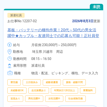
未読
派遣社員
お仕事No.
12207-02
2026年8月3日
更新
基板・バッテリーの梱包作業！20代～50代の男女活
躍中★カップル・友達同士での応募も可能！正社員登
用あり！無料送迎あり！マイカー通勤OK！無料駐車
給与
月収例 230,000円～250,000円

場あり！赴任旅費会社負担！日払いあり！社員食堂利
時給 1,400円～1,400円
勤務地
埼玉県 川越市　周辺
用可！土日祝休み！人気の日勤のお仕事！《埼玉県川
越市》
勤務時間
08:15～16:50
雇用形態
派遣社員
職種
物流・配送、
ピッキング、
梱包、
データ入力
寮完備
土日祝休み
経験者優遇
資格・経験不問
未経験者OK
赴任旅費あり
年間休日120日以上
寮費無料
送迎あり
男性活躍中
女性活躍中
社会保険完備