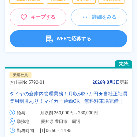
キープする
詳細をみる
WEBで応募する
未読
派遣社員
お仕事No.
5792-01
2026年8月3日
更新
タイヤの倉庫内管理業務！月収例27万円★自社正社員
登用制度あり！マイカー通勤OK！無料駐車場完備！
嬉しい備品付き寮完備★《愛知県豊田市》
給与
月収例 260,000円～280,000円

時給 1,500円～1,500円
勤務地
愛知県 豊田市　周辺
勤務時間
[1] 06:50～14:45

[2] 14:35～22:30
