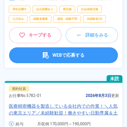
包、
軽作業
フリーワー
男性活躍中
赴任旅費あり
寮完備
社会保険完備
ド
土日休み
経験者優遇
資格・経験不問
未経験者OK
自宅周辺の
キープする
詳細をみる
お仕事
出典：「位置参照情報」(国土交通省）の加工情報・「HeartRails
Geo API」(HeartRails Inc.)
WEBで応募する
未読
契約社員
お仕事No.
5782-01
2026年8月3日
更新
医療精密機器を製造している会社内での作業！＼人気
の東京エリア／未経験歓迎！働きやすい日勤専属＆土
日祝休み！残業＆休出少なめ！日払い制度あり！食堂
給与
月収例 170,000円～190,000円

利用OK！嬉しい年間休日125日！《東京都国分寺市》