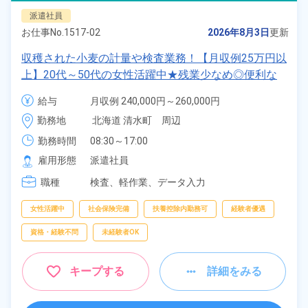
派遣社員
お仕事No.
1517-02
2026年8月3日
更新
収穫された小麦の計量や検査業務！【月収例25万円以
上】20代～50代の女性活躍中★残業少なめ◎便利な
日払い制度あり◎マイカー通勤OK！無料駐車場完
給与
月収例 240,000円～260,000円

備！《北海道上川郡清水町》
時給 1,400円～1,400円
勤務地
北海道 清水町　周辺
勤務時間
08:30～17:00
雇用形態
派遣社員
職種
検査、
軽作業、
データ入力
女性活躍中
社会保険完備
扶養控除内勤務可
経験者優遇
資格・経験不問
未経験者OK
キープする
詳細をみる