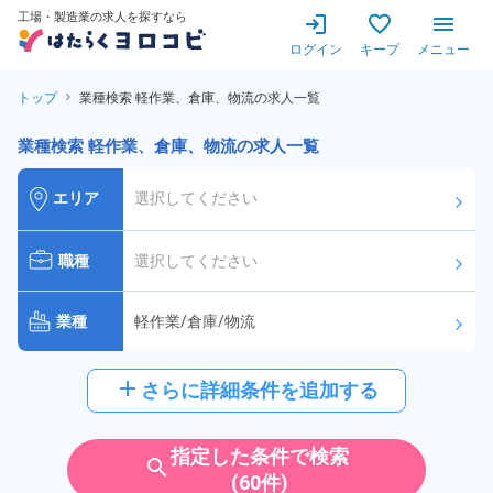
工場・製造業の求人を探すなら
ログイン
キープ
メニュー
トップ
業種検索 軽作業、倉庫、物流の求人一覧
業種検索 軽作業、倉庫、物流の求人一覧
エリア
選択してください
arrow_forward_ios
職種
選択してください
arrow_forward_ios
業種
軽作業/倉庫/物流
arrow_forward_ios
給与
選択してください
add
さらに詳細条件を追加する
arrow_forward_ios
派遣社員
雇用形態
指定した条件で検索
search
(60件)