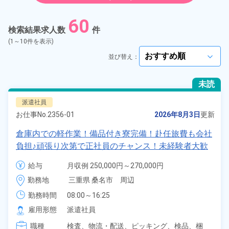
紹介予定派遣
60
検索結果求人数
件
契約社員
(1～10件を表示)
並び替え：
arrow_forward_ios
正社員
未読
アルバイト・パート
派遣社員
お仕事No.
2356-01
2026年8月3日
更新
正社員 ※無期雇用派遣
倉庫内での軽作業！備品付き寮完備！赴任旅費も会社
負担♪頑張り次第で正社員のチャンス！未経験者大歓
期間従業員
迎★《三重県桑名市》
給与
月収例 250,000円～270,000円

時給 1,320円～1,320円
こだわり
選択してください
勤務地
三重県 桑名市　周辺
arrow_forward_ios
勤務時間
08:00～16:25
タグ
選択してください
arrow_forward_ios
雇用形態
派遣社員
職種
検査、
物流・配送、
ピッキング、
検品、
梱