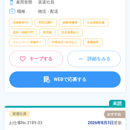
雇用形態
派遣社員
[3] 22:20～07:00
職種
物流・配送
未経験者OK
男性活躍中
経験者優遇
社会保険完備
資格・経験不問
寮完備
赴任旅費あり
キャンペーン実施中！
年間休日120日以上
寮費無料
キープする
詳細をみる
WEBで応募する
未読
派遣社員
おすすめ
お仕事No.
3189-03
2026年8月3日
更新