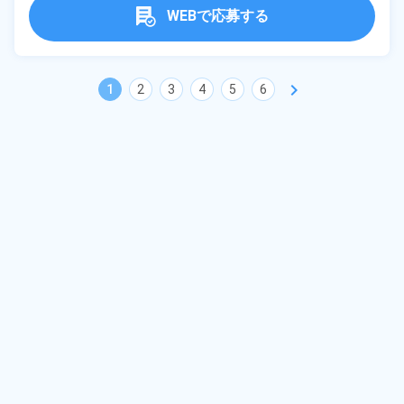
WEBで応募する
chevron_right
1
2
3
4
5
6