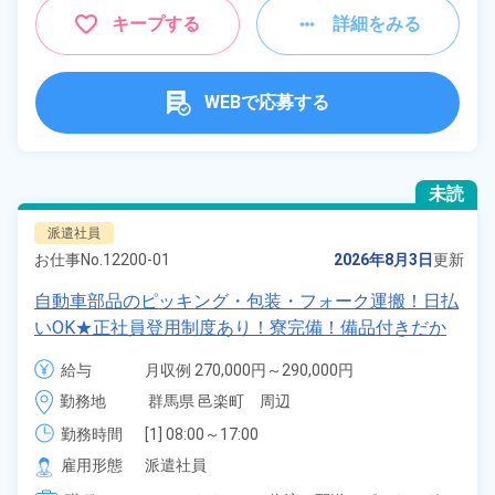
キープする
詳細をみる
WEBで応募する
未読
派遣社員
お仕事No.
12200-01
2026年8月3日
更新
自動車部品のピッキング・包装・フォーク運搬！日払
いOK★正社員登用制度あり！寮完備！備品付きだか
らカバン1つで入居もOK♪無料駐車場完備・マイカー
給与
月収例 270,000円～290,000円

通勤可！《群馬県邑楽郡邑楽町》
時給 1,500円～1,500円
勤務地
群馬県 邑楽町　周辺
勤務時間
[1] 08:00～17:00

[2] 20:00～05:00
雇用形態
派遣社員