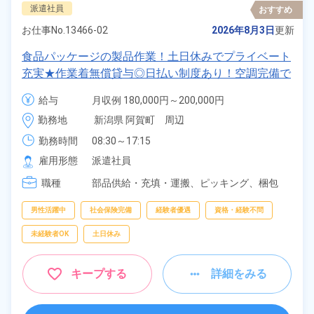
派遣社員
おすすめ
お仕事No.
13466-02
2026年8月3日
更新
食品パッケージの製品作業！土日休みでプライベート
充実★作業着無償貸与◎日払い制度あり！空調完備で
働きやすい★マイカー通勤＆無料駐車場あり！《新潟
給与
月収例 180,000円～200,000円

県阿賀野市》
時給 1,180円～1,180円
勤務地
新潟県 阿賀町　周辺
勤務時間
08:30～17:15
雇用形態
派遣社員
職種
部品供給・充填・運搬、
ピッキング、
梱包
男性活躍中
社会保険完備
経験者優遇
資格・経験不問
未経験者OK
土日休み
キープする
詳細をみる