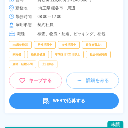
給与
月収例 220,000円～240,000円

《埼玉県熊谷市》
給与 201,600円～201,600円
勤務地
埼玉県 熊谷市　周辺
勤務時間
08:00～17:00
雇用形態
契約社員
職種
検査、
物流・配送、
ピッキング、
梱包
未経験者OK
男性活躍中
女性活躍中
赴任旅費あり
寮完備
経験者優遇
年間休日120日以上
社会保険完備
資格・経験不問
土日休み
キープする
詳細をみる
WEBで応募する
未読