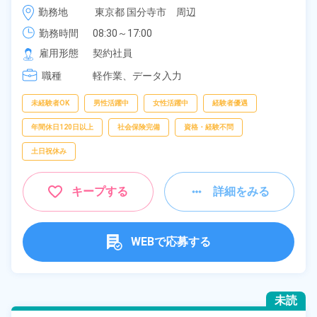
時給 1,250円～1,250円
勤務地
東京都 国分寺市　周辺
勤務時間
08:30～17:00
雇用形態
契約社員
職種
軽作業、
データ入力
未経験者OK
男性活躍中
女性活躍中
経験者優遇
年間休日120日以上
社会保険完備
資格・経験不問
土日祝休み
キープする
詳細をみる
WEBで応募する
未読