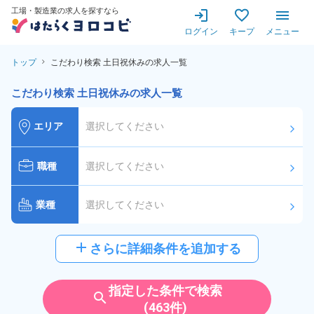
工場・製造業の求人を探すなら
ログイン
キープ
メニュー
トップ
こだわり検索 土日祝休みの求人一覧
こだわり検索 土日祝休みの求人一覧
エリア
選択してください
arrow_forward_ios
職種
選択してください
arrow_forward_ios
業種
選択してください
arrow_forward_ios
給与
選択してください
add
さらに詳細条件を追加する
arrow_forward_ios
派遣社員
雇用形態
指定した条件で検索
search
(463件)