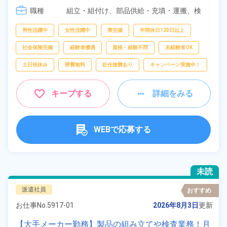
職種
組立・組付け、
部品供給・充填・運搬、
検
査、
梱包
男性活躍中
女性活躍中
寮完備
年間休日120日以上
社会保険完備
経験者優遇
資格・経験不問
未経験者OK
土日祝休み
寮費無料
赴任旅費あり
キャンペーン実施中！
キープする
詳細をみる
WEBで応募する
未読
派遣社員
おすすめ
お仕事No.
5917-01
2026年8月3日
更新
【大手メーカー勤務】製品の組み立てや検査業務！月