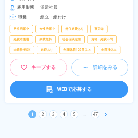
雇用形態
派遣社員
職種
組立・組付け
男性活躍中
女性活躍中
赴任旅費あり
寮完備
経験者優遇
寮費無料
社会保険完備
資格・経験不問
未経験者OK
送迎あり
年間休日120日以上
土日祝休み
キープする
詳細をみる
WEBで応募する
chevron_right
1
2
3
4
5
...
47