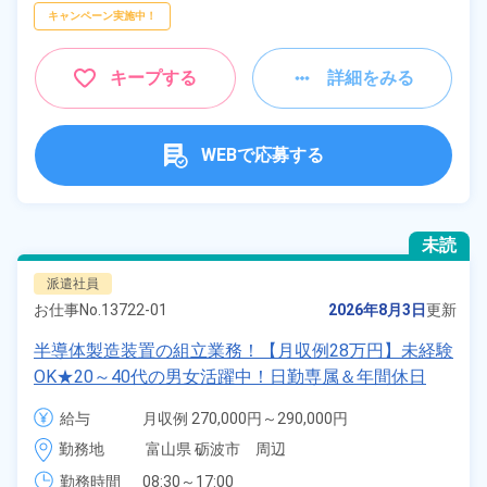
キャンペーン実施中！
キープする
詳細をみる
WEBで応募する
未読
派遣社員
お仕事No.
13722-01
2026年8月3日
更新
半導体製造装置の組立業務！【月収例28万円】未経験
OK★20～40代の男女活躍中！日勤専属＆年間休日
124日★お友達やカップルとの応募・同シフトOK！空
給与
月収例 270,000円～290,000円

調完備で働きやすい★《富山県砺波市》
時給 1,600円～1,600円
勤務地
富山県 砺波市　周辺
勤務時間
08:30～17:00