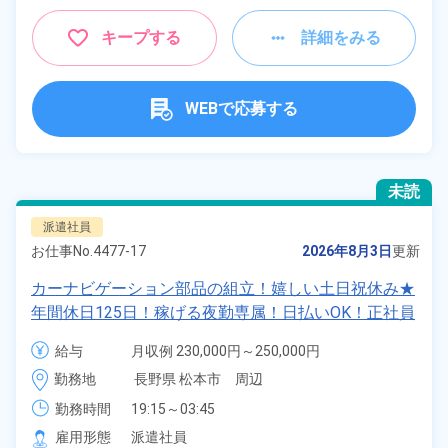
キープする
詳細をみる
WEBで応募する
未読
派遣社員
お仕事No.
4477-17
2026年8月3日
更新
カーナビゲーション部品の組立！嬉しい土日祝休み★
年間休日125日！稼げる夜勤専属！日払いOK！正社員
登用制度あり！マイカー通勤OK！《長野県松本市》
給与
月収例 230,000円～250,000円

時給 1,230円～1,230円
勤務地
長野県 松本市　周辺
勤務時間
19:15～03:45
雇用形態
派遣社員