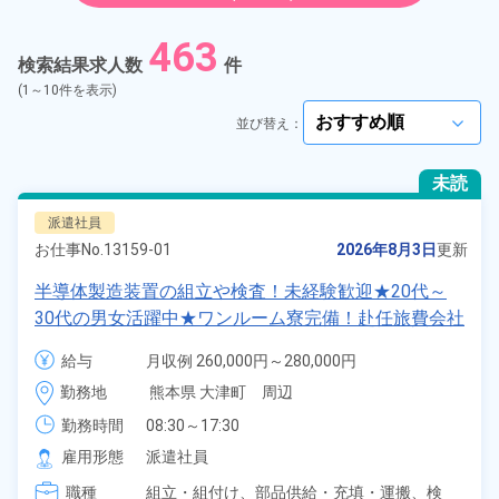
紹介予定派遣
463
検索結果求人数
件
契約社員
(1～10件を表示)
並び替え：
arrow_forward_ios
正社員
未読
アルバイト・パート
派遣社員
お仕事No.
13159-01
2026年8月3日
更新
正社員 ※無期雇用派遣
半導体製造装置の組立や検査！未経験歓迎★20代～
30代の男女活躍中★ワンルーム寮完備！赴任旅費会社
期間従業員
負担！マイカー通勤OK！無料駐車場あり！正社員登
給与
月収例 260,000円～280,000円

用あり！《熊本県菊池郡大津町》
時給 1,400円～1,400円
こだわり
土日祝休み
勤務地
熊本県 大津町　周辺
arrow_forward_ios
勤務時間
08:30～17:30
タグ
選択してください
arrow_forward_ios
雇用形態
派遣社員
職種
組立・組付け、
部品供給・充填・運搬、
検