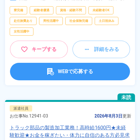
査、
ピッキング、
梱包
フリーワー
寮完備
経験者優遇
資格・経験不問
未経験者OK
ド
赴任旅費あり
男性活躍中
社会保険完備
土日祝休み
女性活躍中
自宅周辺の
お仕事
キープする
詳細をみる
出典：「位置参照情報」(国土交通省）の加工情報・「HeartRails
Geo API」(HeartRails Inc.)
WEBで応募する
未読
派遣社員
お仕事No.
12941-03
2026年8月3日
更新
トラック部品の製造加工業務！高時給1600円★未経
験歓迎★お金を稼ぎたい・体力に自信のある方必見求