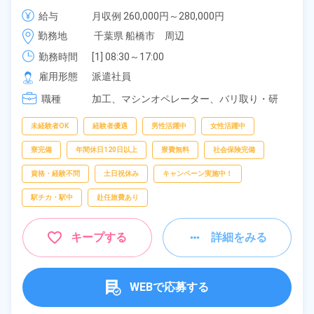
料！土日祝休み×年間休日120日！正社員登用制度あ
給与
月収例 260,000円～280,000円

り！社会保険完備◎格安食堂利用可★最寄り駅から徒
時給 1,350円～1,350円
勤務地
千葉県 船橋市　周辺
歩圏内◎《千葉県船橋市》
勤務時間
[1] 08:30～17:00

[2] 07:30～16:00

雇用形態
派遣社員
[3] 13:00～21:30

職種
[4] 20:00～04:30

加工、
マシンオペレーター、
バリ取り・研
[5] 20:30～05:00
磨、
検査
未経験者OK
経験者優遇
男性活躍中
女性活躍中
寮完備
年間休日120日以上
寮費無料
社会保険完備
資格・経験不問
土日祝休み
キャンペーン実施中！
駅チカ・駅中
赴任旅費あり
キープする
詳細をみる
WEBで応募する