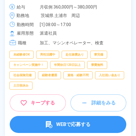
人★嬉しい土日祝休み＆年間休日121日◎格安食堂も
給与
月収例 360,000円～380,000円

完備♪《茨城県土浦市》
時給 1,600円～1,600円
勤務地
茨城県 土浦市　周辺
勤務時間
[1] 08:00～17:00

[2] 20:00～05:00
雇用形態
派遣社員
職種
加工、
マシンオペレーター、
検査
未経験者OK
男性活躍中
赴任旅費あり
寮完備
キャンペーン実施中！
年間休日120日以上
寮費無料
社会保険完備
経験者優遇
資格・経験不問
入社祝い金あり
土日祝休み
キープする
詳細をみる
WEBで応募する