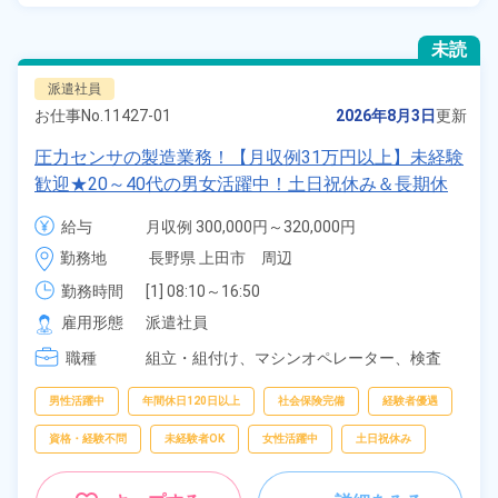
未読
派遣社員
お仕事No.
11427-01
2026年8月3日
更新
圧力センサの製造業務！【月収例31万円以上】未経験
歓迎★20～40代の男女活躍中！土日祝休み＆長期休
暇ありで年間休日123日！日払い制度あり♪社会保険
給与
月収例 300,000円～320,000円

完備！《長野県上田市》
時給 1,550円～1,550円
勤務地
長野県 上田市　周辺
勤務時間
[1] 08:10～16:50

[2] 16:10～00:50

雇用形態
派遣社員
[3] 23:35～08:15
職種
組立・組付け、
マシンオペレーター、
検査
男性活躍中
年間休日120日以上
社会保険完備
経験者優遇
資格・経験不問
未経験者OK
女性活躍中
土日祝休み