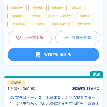
包
未経験者OK
経験者優遇
男性活躍中
送迎あり
赴任旅費あり
寮完備
キャンペーン実施中！
寮費無料
社会保険完備
土日祝休み
資格・経験不問
女性活躍中
キープする
詳細をみる
WEBで応募する
未読
派遣社員
お仕事No.
4551-03
2026年8月3日
更新
【就業先はトーカロ】半導体装置部品の製造スタッ
フ！食事手当あり◎未経験歓迎★男女活躍中！寮費無