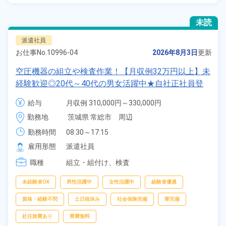
未読
派遣社員
お仕事No.
10996-04
2026年8月3日
更新
空圧機器の組立や検査作業！【月収例32万円以上】未
経験歓迎◎20代～40代の男女活躍中★自社正社員登
用制度あり★交通費支給★食堂利用可◎日払い制度あ
給与
月収例 310,000円～330,000円

り★マイカー通勤可＆無料駐車場有《茨城県常総市》
時給 1,700円～1,700円
勤務地
茨城県 常総市　周辺
勤務時間
08:30～17:15
雇用形態
派遣社員
職種
組立・組付け、
検査
未経験者OK
男性活躍中
女性活躍中
経験者優遇
資格・経験不問
土日祝休み
社会保険完備
寮完備
赴任旅費あり
寮費無料