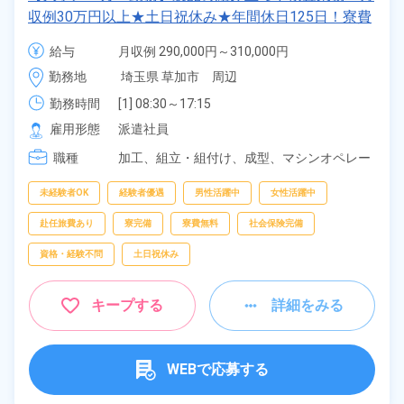
収例30万円以上★土日祝休み★年間休日125日！寮費
無料★備品付きワンルーム寮完備★赴任旅費会社負担
給与
月収例 290,000円～310,000円

◎自社正社員登用制度あり★就業先食堂利用可◎《埼
時給 1,550円～1,550円
勤務地
埼玉県 草加市　周辺
玉県草加市》
勤務時間
[1] 08:30～17:15

[2] 17:15～02:00

雇用形態
派遣社員
[3] 06:00～14:45

職種
[4] 14:45～23:30
加工、
組立・組付け、
成型、
マシンオペレー
ター、
検査、
ピッキング、
梱包
未経験者OK
経験者優遇
男性活躍中
女性活躍中
赴任旅費あり
寮完備
寮費無料
社会保険完備
資格・経験不問
土日祝休み
キープする
詳細をみる
WEBで応募する