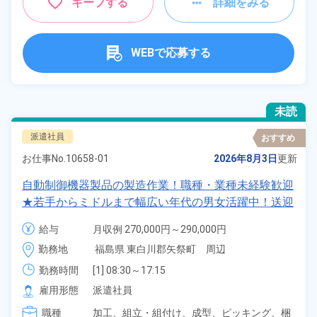
キープする
詳細をみる
WEBで応募する
未読
派遣社員
おすすめ
お仕事No.
10658-01
2026年8月3日
更新
自動制御機器製品の製造作業！職種・業種未経験歓迎
★若手からミドルまで幅広い年代の男女活躍中！送迎
付きの1R寮費無料＆赴任旅費会社負担！住み込みも
給与
月収例 270,000円～290,000円

Ok！正社員登用制度あり！食堂利用OK！《福島県東
時給 1,600円～1,600円
勤務地
福島県 東白川郡矢祭町　周辺
白川郡矢祭町》
勤務時間
[1] 08:30～17:15

[2] 06:00～14:45

雇用形態
派遣社員
[3] 14:45～23:30

職種
[4] 12:45～21:30
加工、
組立・組付け、
成型、
ピッキング、
梱