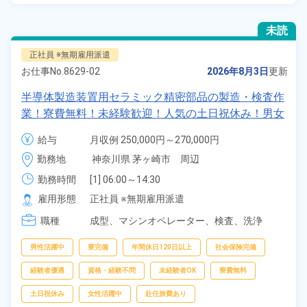
未読
正社員 ※無期雇用派遣
お仕事No.
8629-02
2026年8月3日
更新
半導体製造装置用セラミック精密部品の製造・検査作
業！寮費無料！未経験歓迎！人気の土日祝休み！男女
スタッフ活躍中！1食250円～食堂利用可！《神奈川
給与
月収例 250,000円～270,000円

県茅ヶ崎市》
給与 253,900円～253,900円
勤務地
神奈川県 茅ヶ崎市　周辺
勤務時間
[1] 06:00～14:30

[2] 14:20～22:50
雇用形態
正社員 ※無期雇用派遣
職種
成型、
マシンオペレーター、
検査、
洗浄
男性活躍中
寮完備
年間休日120日以上
社会保険完備
経験者優遇
資格・経験不問
未経験者OK
寮費無料
土日祝休み
女性活躍中
赴任旅費あり