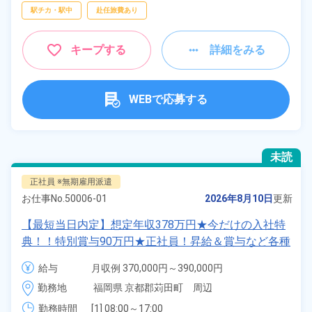
駅チカ・駅中
赴任旅費あり
キープする
詳細をみる
WEBで応募する
未読
正社員 ※無期雇用派遣
お仕事No.
50006-01
2026年8月10日
更新
【最短当日内定】想定年収378万円★今だけの入社特
典！！特別賞与90万円★正社員！昇給＆賞与など各種
手当も充実！クルマの組立・加工業務！備品付き寮完
給与
月収例 370,000円～390,000円

備★無料送迎あり♪生活支援物資事前対応可◎《福岡
給与 255,000円～255,000円
勤務地
福岡県 京都郡苅田町　周辺
県苅田町》
勤務時間
[1] 08:00～17:00
