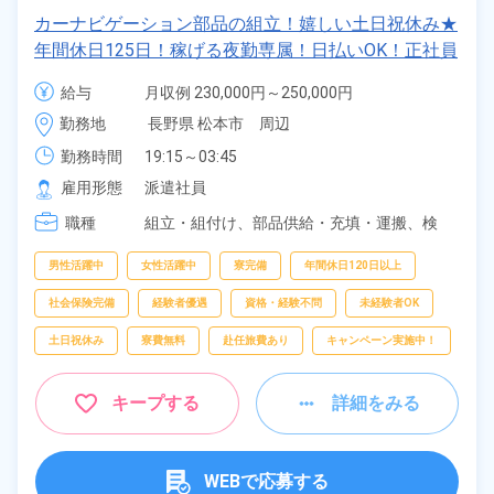
カーナビゲーション部品の組立！嬉しい土日祝休み★
年間休日125日！稼げる夜勤専属！日払いOK！正社員
登用制度あり！マイカー通勤OK！《長野県松本市》
給与
月収例 230,000円～250,000円

時給 1,230円～1,230円
勤務地
長野県 松本市　周辺
勤務時間
19:15～03:45
雇用形態
派遣社員
職種
組立・組付け、
部品供給・充填・運搬、
検
査、
梱包
男性活躍中
女性活躍中
寮完備
年間休日120日以上
社会保険完備
経験者優遇
資格・経験不問
未経験者OK
土日祝休み
寮費無料
赴任旅費あり
キャンペーン実施中！
キープする
詳細をみる
WEBで応募する