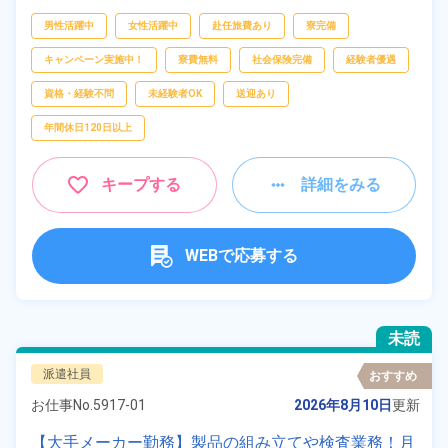
ピッキング、
梱包
男性活躍中
女性活躍中
赴任旅費あり
寮完備
キャンペーン実施中！
寮費無料
社会保険完備
経験者優遇
資格・経験不問
未経験者OK
送迎あり
年間休日120日以上
キープする
詳細をみる
WEBで応募する
未読
派遣社員
おすすめ
お仕事No.
5917-01
2026年8月10日
更新
【大手メーカー勤務】製品の組み立てや検査業務！月