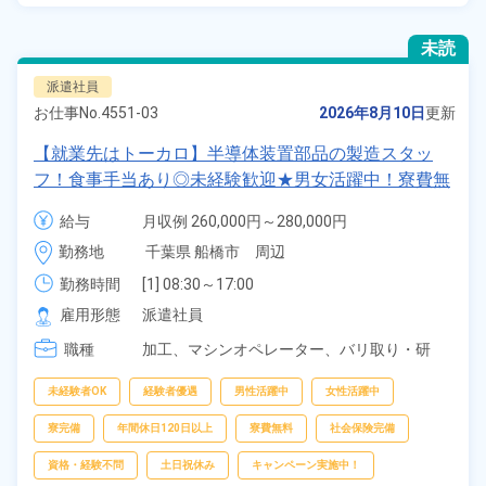
未読
派遣社員
お仕事No.
4551-03
2026年8月10日
更新
【就業先はトーカロ】半導体装置部品の製造スタッ
フ！食事手当あり◎未経験歓迎★男女活躍中！寮費無
料！土日祝休み×年間休日120日！正社員登用制度あ
給与
月収例 260,000円～280,000円

り！社会保険完備◎格安食堂利用可★最寄り駅から徒
時給 1,350円～1,350円
勤務地
千葉県 船橋市　周辺
歩圏内◎《千葉県船橋市》
勤務時間
[1] 08:30～17:00

[2] 07:30～16:00

雇用形態
派遣社員
[3] 13:00～21:30

職種
[4] 20:00～04:30

加工、
マシンオペレーター、
バリ取り・研
[5] 20:30～05:00
磨、
検査
未経験者OK
経験者優遇
男性活躍中
女性活躍中
寮完備
年間休日120日以上
寮費無料
社会保険完備
資格・経験不問
土日祝休み
キャンペーン実施中！