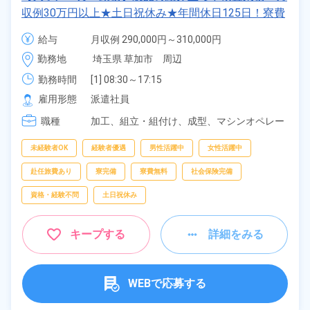
収例30万円以上★土日祝休み★年間休日125日！寮費
無料★備品付きワンルーム寮完備★赴任旅費会社負担
給与
月収例 290,000円～310,000円

◎自社正社員登用制度あり★就業先食堂利用可◎《埼
時給 1,550円～1,550円
勤務地
埼玉県 草加市　周辺
玉県草加市》
勤務時間
[1] 08:30～17:15

[2] 17:15～02:00

雇用形態
派遣社員
[3] 06:00～14:45

職種
[4] 14:45～23:30
加工、
組立・組付け、
成型、
マシンオペレー
ター、
検査、
ピッキング、
梱包
未経験者OK
経験者優遇
男性活躍中
女性活躍中
赴任旅費あり
寮完備
寮費無料
社会保険完備
資格・経験不問
土日祝休み
キープする
詳細をみる
WEBで応募する