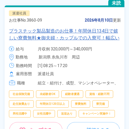
未読
派遣社員
お仕事No.
3860-09
2026年8月10日
更新
プラスチック製品製造のお仕事！年間休日134日で嬉
しい寮費無料★御夫婦・カップルでの入寮可！幅広い
年齢の男女活躍中！高時給1,400円！マイカー・バイ
給与
月収例 320,000円～340,000円

ク・自転車通勤可！寮から無料送迎もあり！正社員登
時給 1,400円～1,400円
勤務地
新潟県 糸魚川市　周辺
用制度あり！《新潟県糸魚川市》
勤務時間
[1] 08:25～17:20

[2] 20:30～05:45
雇用形態
派遣社員
職種
組立・組付け、
成型、
マシンオペレーター、
バリ取り・研磨、
検査、
洗浄、
ピッキング、
梱包
社会保険完備
未経験者OK
経験者優遇
資格・経験不問
赴任旅費あり
年間休日120日以上
寮費無料
寮完備
男性活躍中
女性活躍中
送迎あり
キャンペーン実施中！