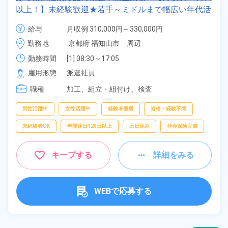
以上！】未経験歓迎★若手～ミドルまで幅広い年代活
躍中！正社員登用のチャンス♪日払いOK！年間休日
給与
月収例 310,000円～330,000円

123日！《京都府福知山市》
時給 1,400円～1,400円
勤務地
京都府 福知山市　周辺
勤務時間
[1] 08:30～17:05

[2] 20:30～05:05
雇用形態
派遣社員
職種
加工、
組立・組付け、
検査
男性活躍中
女性活躍中
経験者優遇
資格・経験不問
未経験者OK
年間休日120日以上
土日休み
社会保険完備
キープする
詳細をみる
WEBで応募する