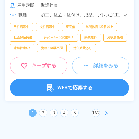
[2] 18:50～04:20

雇用形態
派遣社員
[3] 08:20～17:05
職種
加工、
組立・組付け、
成型、
プレス加工、
マ
シンオペレーター、
バリ取り・研磨、
検査、
洗浄
男性活躍中
女性活躍中
寮完備
年間休日120日以上
社会保険完備
キャンペーン実施中！
寮費無料
経験者優遇
未経験者OK
資格・経験不問
赴任旅費あり
キープする
詳細をみる
WEBで応募する
chevron_right
1
2
3
4
5
...
162