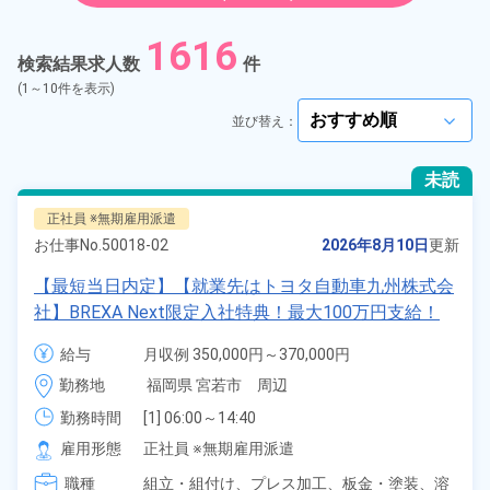
紹介予定派遣
1616
検索結果求人数
件
契約社員
(1～10件を表示)
並び替え：
arrow_forward_ios
正社員
未読
アルバイト・パート
正社員 ※無期雇用派遣
お仕事No.
50018-02
2026年8月10日
更新
正社員 ※無期雇用派遣
【最短当日内定】【就業先はトヨタ自動車九州株式会
社】BREXA Next限定入社特典！最大100万円支給！
期間従業員
寮費無料！昇給＆業績賞与あり！相当支給★大手自動
給与
月収例 350,000円～370,000円

車メーカーで車の組立・溶接・塗装作業！未経験歓迎
給与 255,000円～255,000円
こだわり
選択してください
勤務地
福岡県 宮若市　周辺
arrow_forward_ios
♪昇給＆業績賞与など各種手当も充実！備品付き1R寮
完備♪カバン一つで赴任OK！20代～30代の男女活躍
勤務時間
[1] 06:00～14:40

タグ
選択してください
[2] 16:00～00:40

中！格安食堂あり♪生活支援物資事前対応可◎《福岡
arrow_forward_ios
雇用形態
正社員 ※無期雇用派遣
[3] 16:30～01:10

県宮若市》
職種
[4] 15:20～00:00
組立・組付け、
プレス加工、
板金・塗装、
溶