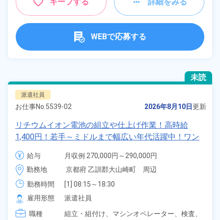
キープする
詳細をみる
WEBで応募する
未読
派遣社員
お仕事No.
5539-02
2026年8月10日
更新
リチウムイオン電池の組立や仕上げ作業！高時給
1,400円！若手～ミドルまで幅広い年代活躍中！ワン
ルーム寮完備＆赴任寮費会社負担！正社員登用制度あ
給与
月収例 270,000円～290,000円

り◎日払いOK！《京都府大山崎町》
時給 1,400円～1,400円
勤務地
京都府 乙訓郡大山崎町　周辺
勤務時間
[1] 08:15～18:30

[2] 20:15～06:30

雇用形態
派遣社員
[3] 08:15～17:00

職種
[4] 20:15～05:00
組立・組付け、
マシンオペレーター、
検査、