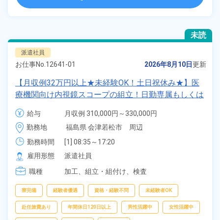
未読
派遣社員
お仕事No.
12641-01
2026年8月10日
更新
【月収例32万円以上★未経験OK！土日祝休み★】医
療機関向け内視鏡スコープの組立！日勤専属もしくは
2交替勤務選択可★年間休日120日★ワンルーム寮完
給与
月収例 310,000円～330,000円

備！通勤ラクラク無料送迎あり◎20代～40代の男女
時給 1,600円～1,600円
勤務地
福島県 会津若松市　周辺
活躍中！マイカー通勤OK◎無料駐車場あり★赴任旅
費会社負担！日払いあり◎空調完備で快適作業★《福
勤務時間
[1] 08:35～17:20

[2] 16:55～01:40

島県会津若松市》
雇用形態
派遣社員
[3] 00:30～09:35
職種
加工、
組立・組付け、
検査
寮完備
経験者優遇
資格・経験不問
未経験者OK
赴任旅費あり
年間休日120日以上
男性活躍中
女性活躍中