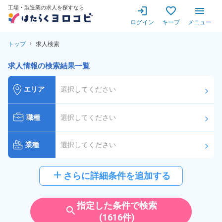
工場・製造業の求人を探すなら
ログイン
キープ
メニュー
トップ
求人検索
求人情報の検索結果一覧
エリア
選択してください
arrow_forward_ios
職種
選択してください
arrow_forward_ios
業種
選択してください
arrow_forward_ios
給与
選択してください
add
さらに詳細条件を追加する
arrow_forward_ios
派遣社員
雇用形態
指定した条件で検索
search
(1616件)