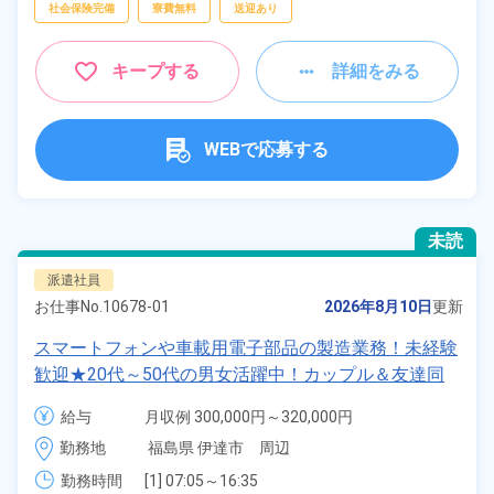
社会保険完備
寮費無料
送迎あり
キープする
詳細をみる
WEBで応募する
未読
派遣社員
お仕事No.
10678-01
2026年8月10日
更新
スマートフォンや車載用電子部品の製造業務！未経験
歓迎★20代～50代の男女活躍中！カップル＆友達同
士の応募OK！寮費実質無料＆備品付きワンルーム寮
給与
月収例 300,000円～320,000円

完備！日払い制度あり！社員食堂利用OK！《福島県
時給 1,350円～1,350円
勤務地
福島県 伊達市　周辺
伊達市》
勤務時間
[1] 07:05～16:35
