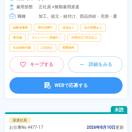
[2] 20:00～05:00

雇用形態
正社員 ※無期雇用派遣
[3] 16:30～01:30
職種
加工、
組立・組付け、
部品供給・充填・運
搬、
フォークリフト
経験者優遇
男性活躍中
送迎あり
赴任旅費あり
寮完備
キャンペーン実施中！
年間休日120日以上
社会保険完備
土日休み
寮費無料
キープする
詳細をみる
WEBで応募する
未読
派遣社員
お仕事No.
4477-17
2026年8月10日
更新