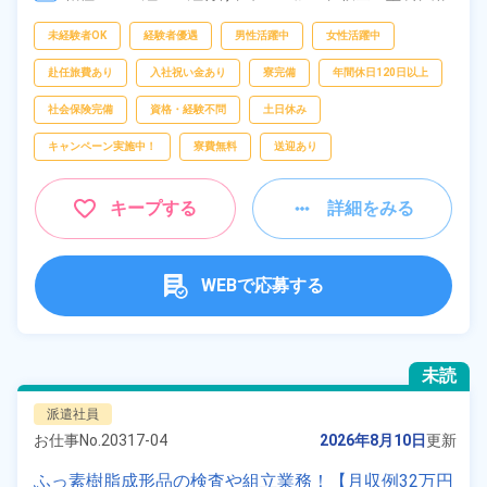
接、
部品供給・充填・運搬
フリーワー
未経験者OK
経験者優遇
男性活躍中
女性活躍中
ド
赴任旅費あり
入社祝い金あり
寮完備
年間休日120日以上
社会保険完備
資格・経験不問
土日休み
自宅周辺の
キャンペーン実施中！
寮費無料
送迎あり
お仕事
出典：「位置参照情報」(国土交通省）の加工情報・「HeartRails
Geo API」(HeartRails Inc.)
キープする
詳細をみる
WEBで応募する
未読
派遣社員
お仕事No.
20317-04
2026年8月10日
更新
ふっ素樹脂成形品の検査や組立業務！【月収例32万円