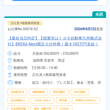
未読
正社員 ※無期雇用派遣
お仕事No.
50018-02
2026年8月3日
更新
【最短当日内定】【就業先はトヨタ自動車九州株式会
社】BREXA Next限定入社特典！最大100万円支給！
寮費無料！昇給＆業績賞与あり！相当支給★大手自動
給与
月収例 350,000円～370,000円

車メーカーで車の組立・溶接・塗装作業！未経験歓迎
給与 255,000円～255,000円
勤務地
福岡県 宮若市　周辺
♪昇給＆業績賞与など各種手当も充実！備品付き1R寮
完備♪カバン一つで赴任OK！20代～30代の男女活躍
勤務時間
[1] 06:00～14:40

[2] 16:00～00:40

中！格安食堂あり♪生活支援物資事前対応可◎《福岡
雇用形態
正社員 ※無期雇用派遣
[3] 16:30～01:10

県宮若市》
職種
[4] 15:20～00:00
組立・組付け、
プレス加工、
板金・塗装、
溶
接、
部品供給・充填・運搬
未経験者OK
経験者優遇
男性活躍中
女性活躍中
赴任旅費あり
入社祝い金あり
寮完備
年間休日120日以上
社会保険完備
資格・経験不問
土日休み