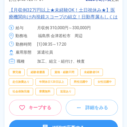
【月収例32万円以上★未経験OK！土日祝休み★】医
療機関向け内視鏡スコープの組立！日勤専属もしくは
2交替勤務選択可★年間休日120日★ワンルーム寮完
給与
月収例 310,000円～330,000円

備！通勤ラクラク無料送迎あり◎20代～40代の男女
時給 1,600円～1,600円
勤務地
福島県 会津若松市　周辺
活躍中！マイカー通勤OK◎無料駐車場あり★赴任旅
費会社負担！日払いあり◎空調完備で快適作業★《福
勤務時間
[1] 08:35～17:20

[2] 16:55～01:40

島県会津若松市》
雇用形態
派遣社員
[3] 00:30～09:35
職種
加工、
組立・組付け、
検査
寮完備
経験者優遇
資格・経験不問
未経験者OK
赴任旅費あり
年間休日120日以上
男性活躍中
女性活躍中
社会保険完備
寮費無料
送迎あり
キープする
詳細をみる