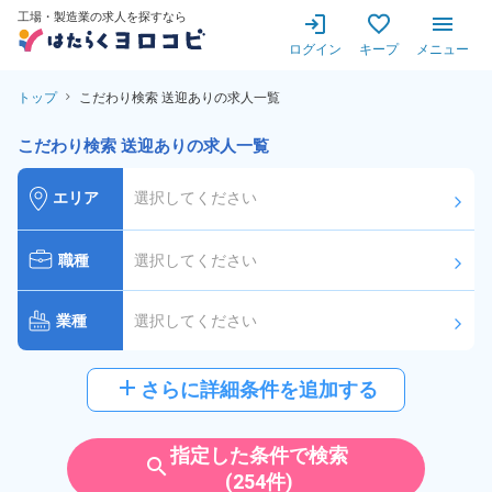
工場・製造業の求人を探すなら
ログイン
キープ
メニュー
トップ
こだわり検索 送迎ありの求人一覧
こだわり検索 送迎ありの求人一覧
エリア
選択してください
arrow_forward_ios
職種
選択してください
arrow_forward_ios
業種
選択してください
arrow_forward_ios
給与
選択してください
add
さらに詳細条件を追加する
arrow_forward_ios
派遣社員
雇用形態
指定した条件で検索
search
(254件)