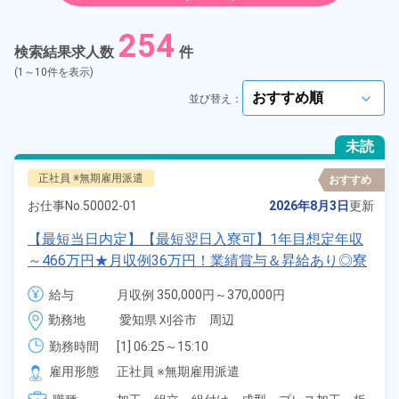
紹介予定派遣
254
検索結果求人数
件
契約社員
(1～10件を表示)
並び替え：
arrow_forward_ios
正社員
未読
アルバイト・パート
正社員 ※無期雇用派遣
おすすめ
お仕事No.
50002-01
2026年8月3日
更新
正社員 ※無期雇用派遣
【最短当日内定】【最短翌日入寮可】1年目想定年収
期間従業員
～466万円★月収例36万円！業績賞与＆昇給あり◎寮
完備！寮費6割補助★寮から職場まで送迎つき◎土日
給与
月収例 350,000円～370,000円

休み＆年間休日122日！《愛知県刈谷市》
こだわり
送迎あり
給与 251,000円～251,000円
arrow_forward_ios
勤務地
愛知県 刈谷市　周辺
勤務時間
[1] 06:25～15:10

タグ
選択してください
arrow_forward_ios
[2] 17:05～01:50

雇用形態
正社員 ※無期雇用派遣
[3] 08:30～17:25