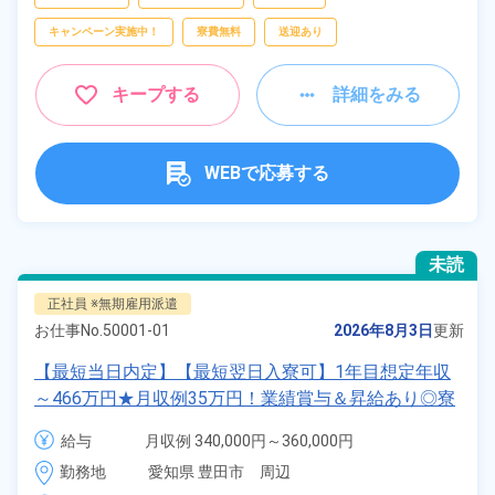
キャンペーン実施中！
寮費無料
送迎あり
キープする
詳細をみる
WEBで応募する
未読
正社員 ※無期雇用派遣
お仕事No.
50001-01
2026年8月3日
更新
【最短当日内定】【最短翌日入寮可】1年目想定年収
～466万円★月収例35万円！業績賞与＆昇給あり◎寮
完備！寮費6割補助★寮から職場まで送迎つき◎土日
給与
月収例 340,000円～360,000円

休み＆年間休日122日！自動車のプレス加工や組立作
給与 251,000円～251,000円
勤務地
愛知県 豊田市　周辺
業！《愛知県豊田市》