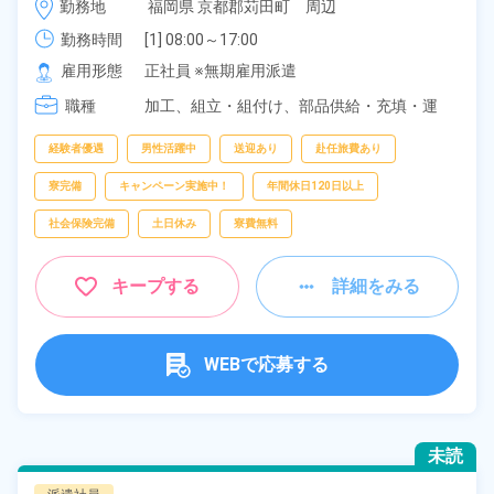
勤務地
福岡県 京都郡苅田町　周辺
県苅田町》
勤務時間
[1] 08:00～17:00

[2] 20:00～05:00

雇用形態
正社員 ※無期雇用派遣
[3] 16:30～01:30
職種
加工、
組立・組付け、
部品供給・充填・運
搬、
フォークリフト
経験者優遇
男性活躍中
送迎あり
赴任旅費あり
寮完備
キャンペーン実施中！
年間休日120日以上
社会保険完備
土日休み
寮費無料
キープする
詳細をみる
WEBで応募する
未読