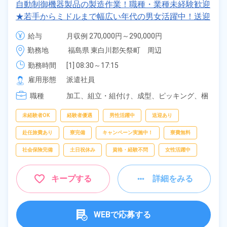
自動制御機器製品の製造作業！職種・業種未経験歓迎
★若手からミドルまで幅広い年代の男女活躍中！送迎
付きの1R寮費無料＆赴任旅費会社負担！住み込みも
給与
月収例 270,000円～290,000円

Ok！正社員登用制度あり！食堂利用OK！《福島県東
時給 1,600円～1,600円
勤務地
福島県 東白川郡矢祭町　周辺
白川郡矢祭町》
勤務時間
[1] 08:30～17:15

[2] 06:00～14:45

雇用形態
派遣社員
[3] 14:45～23:30

職種
[4] 12:45～21:30
加工、
組立・組付け、
成型、
ピッキング、
梱
包
未経験者OK
経験者優遇
男性活躍中
送迎あり
赴任旅費あり
寮完備
キャンペーン実施中！
寮費無料
社会保険完備
土日祝休み
資格・経験不問
女性活躍中
キープする
詳細をみる
WEBで応募する