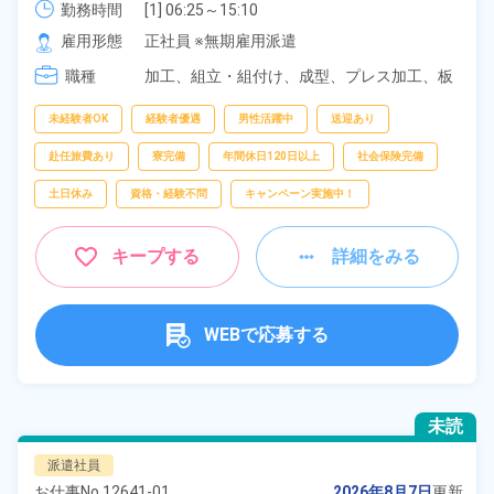
勤務時間
[1] 06:25～15:10

[2] 17:05～01:50

雇用形態
正社員 ※無期雇用派遣
[3] 08:30～17:30
職種
加工、
組立・組付け、
成型、
プレス加工、
板
金・塗装、
鋳造・鍛造、
溶接、
マシンオペレ
ーター、
検査
未経験者OK
経験者優遇
男性活躍中
送迎あり
赴任旅費あり
寮完備
年間休日120日以上
社会保険完備
土日休み
資格・経験不問
キャンペーン実施中！
キープする
詳細をみる
WEBで応募する
未読
派遣社員
お仕事No.
12641-01
2026年8月7日
更新