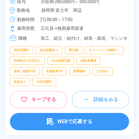
給与
月収例 280,000円～300,000円

ラクラク★年間休日121日！長期休暇あり★《静岡県
給与 238,700円～238,700円
勤務地
静岡県 富士市　周辺
富士市》
勤務時間
[1] 08:00～17:00

[2] 20:00～05:00
雇用形態
正社員 ※無期雇用派遣
職種
加工、
組立・組付け、
鋳造・鍛造、
マシンオ
ペレーター、
部品供給・充填・運搬、
検査
男性活躍中
赴任旅費あり
寮完備
キャンペーン実施中！
年間休日120日以上
社会保険完備
経験者優遇
資格・経験不問
未経験者OK
寮費無料
土日休み
送迎あり
女性活躍中
キープする
詳細をみる
WEBで応募する