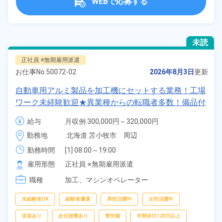
WEBで応募する
未読
正社員 ※無期雇用派遣
お仕事No.
50072-02
2026年8月3日
更新
自動車用アルミ製品を加工機にセットする業務！工場
ワーク未経験歓迎★異業種からの転職者多数！備品付
き1R寮完備＆赴任旅費会社負担◎寮から無料送迎あ
給与
月収例 300,000円～320,000円

り！年間休日167日！《北海道苫小牧市》
給与 228,300円～228,300円
勤務地
北海道 苫小牧市　周辺
勤務時間
[1] 08:00～19:00

[2] 20:00～07:00
雇用形態
正社員 ※無期雇用派遣
職種
加工、
マシンオペレーター
未経験者OK
経験者優遇
男性活躍中
女性活躍中
送迎あり
赴任旅費あり
寮完備
年間休日120日以上