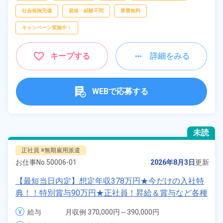
社会保険完備
資格・経験不問
寮費無料
キャンペーン実施中！
キープする
詳細をみる
WEBで応募する
未読
正社員 ※無期雇用派遣
お仕事No.
50006-01
2026年8月3日
更新
【最短当日内定】想定年収378万円★今だけの入社特
典！！特別賞与90万円★正社員！昇給＆賞与など各種
手当も充実！クルマの組立・加工業務！備品付き寮完
給与
月収例 370,000円～390,000円

備★無料送迎あり♪生活支援物資事前対応可◎《福岡
給与 255,000円～255,000円