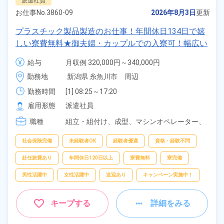
派遣社員
お仕事No.
3860-09
2026年8月3日
更新
プラスチック製品製造のお仕事！年間休日134日で嬉
しい寮費無料★御夫婦・カップルでの入寮可！幅広い
年齢の男女活躍中！高時給1,400円！マイカー・バイ
給与
月収例 320,000円～340,000円

ク・自転車通勤可！寮から無料送迎もあり！正社員登
時給 1,400円～1,400円
勤務地
新潟県 糸魚川市　周辺
用制度あり！《新潟県糸魚川市》
勤務時間
[1] 08:25～17:20

[2] 20:30～05:45
雇用形態
派遣社員
職種
組立・組付け、
成型、
マシンオペレーター、
バリ取り・研磨、
検査、
洗浄、
ピッキング、
梱包
社会保険完備
未経験者OK
経験者優遇
資格・経験不問
赴任旅費あり
年間休日120日以上
寮費無料
寮完備
男性活躍中
女性活躍中
送迎あり
キャンペーン実施中！
キープする
詳細をみる