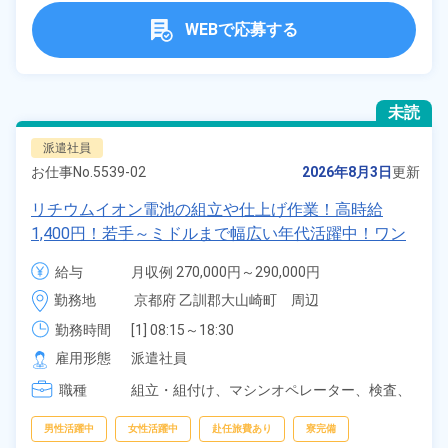
WEBで応募する
未読
派遣社員
お仕事No.
5539-02
2026年8月3日
更新
リチウムイオン電池の組立や仕上げ作業！高時給
1,400円！若手～ミドルまで幅広い年代活躍中！ワン
ルーム寮完備＆赴任寮費会社負担！正社員登用制度あ
給与
月収例 270,000円～290,000円

り◎日払いOK！《京都府大山崎町》
時給 1,400円～1,400円
勤務地
京都府 乙訓郡大山崎町　周辺
勤務時間
[1] 08:15～18:30

[2] 20:15～06:30

雇用形態
派遣社員
[3] 08:15～17:00

職種
[4] 20:15～05:00
組立・組付け、
マシンオペレーター、
検査、
ピッキング、
梱包
男性活躍中
女性活躍中
赴任旅費あり
寮完備