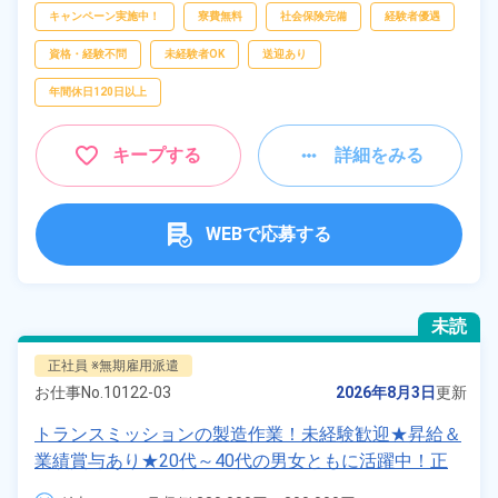
キャンペーン実施中！
寮費無料
社会保険完備
経験者優遇
資格・経験不問
未経験者OK
送迎あり
年間休日120日以上
キープする
詳細をみる
WEBで応募する
未読
正社員 ※無期雇用派遣
お仕事No.
10122-03
2026年8月3日
更新
トランスミッションの製造作業！未経験歓迎★昇給＆
業績賞与あり★20代～40代の男女ともに活躍中！正
社員登用制度あり◎最寄り駅からシャトルバスで通勤