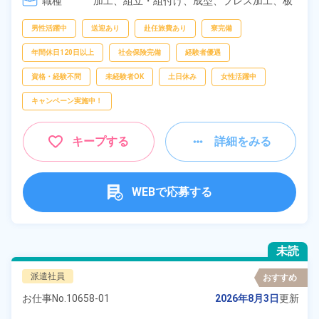
職種
加工、
組立・組付け、
成型、
プレス加工、
板
フリーワー
金・塗装、
鋳造・鍛造、
溶接、
マシンオペレ
ド
ーター、
検査
男性活躍中
送迎あり
赴任旅費あり
寮完備
年間休日120日以上
社会保険完備
経験者優遇
資格・経験不問
未経験者OK
土日休み
女性活躍中
自宅周辺の
お仕事
キャンペーン実施中！
出典：「位置参照情報」(国土交通省）の加工情報・「HeartRails
Geo API」(HeartRails Inc.)
キープする
詳細をみる
WEBで応募する
未読
派遣社員
おすすめ
お仕事No.
10658-01
2026年8月3日
更新