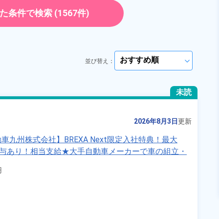
《秋田県由利本荘市》
勤務時間
[1] 07:45～19:55

正社員
[2] 19:45～07:55
た条件で検索
(1567件)
雇用形態
派遣社員
ト・パート
正社員 ※無期雇用派遣
職種
マシンオペレーター,部
品供給・充填・運搬,検
員
未経験者OK
経験者優遇
査,ピッキング,梱包
並び替え：
arrow_forward_ios
男性活躍中
女性活躍中
ださい
arrow_forward_ios
送迎あり
赴任旅費あり
未読
ださい
寮完備
年間休日120日以上
arrow_forward_ios
寮費無料
社会保険完備
2026年8月3日
更新
資格・経験不問
九州株式会社】BREXA Next限定入社特典！最大
賞与あり！相当支給★大手自動車メーカーで車の組立・
キープする
詳細をみる
績賞与など各種手当も充実！備品付き1R寮完備♪カバ


活躍中！格安食堂あり♪生活支援物資事前対応可◎《福岡
WEBで応募する
国土交通省）の加工情報・「HeartRails Geo API」(HeartRails Inc.)