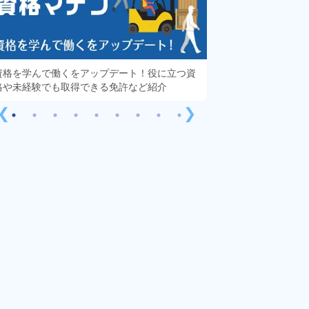
資格を学んで働くをアップデート！役に立つ資
知っておきたい「派
格や未経験でも取得できる免許など紹介
する疑問や不安をす
❮
❯