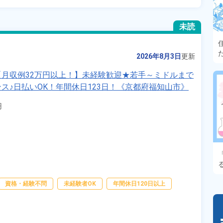
未読
2026年8月3日
更新
月収例32万円以上！】未経験歓迎★若手～ミドルまで
ス♪日払いOK！年間休日123日！《京都府福知山市》


資格・経験不問
未経験者OK
年間休日120日以上