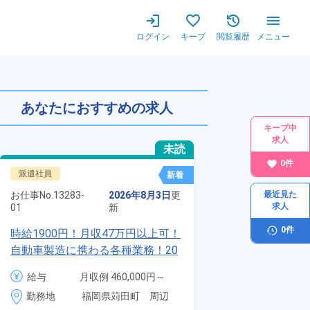
ログイン
キープ
閲覧履歴
メニュー
あなたにおすすめの求人
キープ中
求人
未読
0
件
派遣社員
正社員 ※無期雇用
新着
お仕事No.
70117-
お仕事No.
13283-
2026年8月3日
更
最近見た
01
求人
01
新
自動車の溶接や
0
件
時給1900円！月収47万円以上可！
査業務！月収3
自動車製造に携わる各種業務！20
付きワンルーム
代～40代の男女活躍中★ワンルー
給与
月
給与
月収例 460,000円～
会社負担★人気
ム寮無料！マイカー通勤OK！無料
3
480,000円

勤務地
＆業績賞与あり
勤務地
福岡県苅田町　周辺
駐車場あり！赴任旅費会社負担！
時
時給 1,900円～1,900円