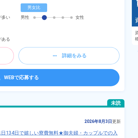
男女比
が多い
男性
女性
あるモノに魅了され続け気がつけばマニア
に！？ディープな世界にあなたもきっとハマる
がある
はず！
詳細をみる
WEBで応募する
未読
2026年8月3日
更新
日134日で嬉しい寮費無料★御夫婦・カップルでの入