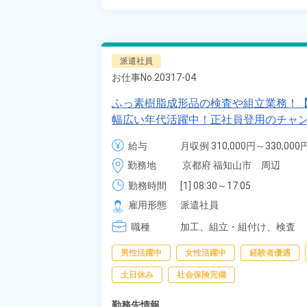
派遣社員
お仕事No.
20317-04
ふっ素樹脂成形品の検査や組立業務！【
幅広い年代活躍中！正社員登用のチャン
給与
月収例 310,000円～330,000円
時給 1,400円～1,400円
勤務地
京都府 福知山市　周辺
勤務時間
[1] 08:30～17:05

[2] 20:30～05:05
雇用形態
派遣社員
職種
加工、
組立・組付け、
検査
男性活躍中
女性活躍中
経験者優遇
土日休み
社会保険完備
勤務先情報