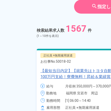
契約社員
search
指定し
アルバイ
期間従業
1567
検索結果求人数
件
こだわり
選択してく
(1～10件を表示)
タグ
選択してく
正社員 ※無期雇用派遣
お仕事No.
50018-02
フリーワード
【最短当日内定】【就業先はトヨタ自動車
100万円支給！寮費無料！昇給＆業績
溶接・塗装作業！未経験歓迎♪昇給＆業
給与
月収例 350,000円～370,000円
ン一つで赴任OK！20代～30代の男女
自宅周辺のお仕事
給与 255,000円～255,000円
勤務地
福岡県 宮若市　周辺
県宮若市》
出典：「位置参照情報」(
勤務時間
[1] 06:00～14:40

[2] 16:00～00:40

雇用形態
正社員 ※無期雇用派遣
[3] 16:30～01:10
