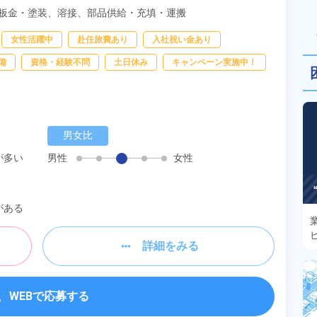
板金・塗装、
溶接、
部品供給・充填・運搬
女性活躍中
赴任旅費あり
入社祝い金あり
備
資格・経験不問
土日休み
キャンペーン実施中！
男女比
が多い
男性
女性
がある
詳細をみる
WEBで応募する