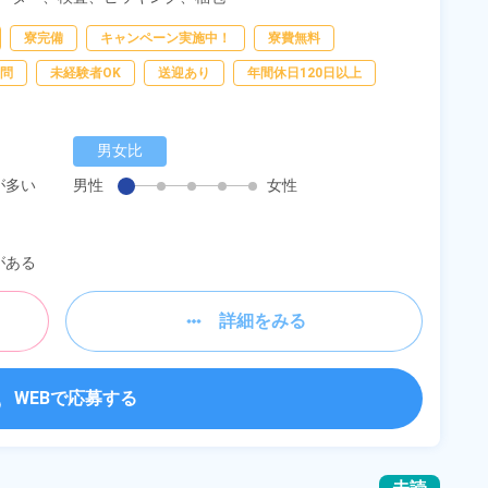
寮完備
キャンペーン実施中！
寮費無料
問
未経験者OK
送迎あり
年間休日120日以上
男女比
が多い
男性
女性
がある
詳細をみる
WEBで応募する