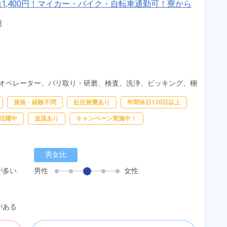
1,400円！マイカー・バイク・自転車通勤可！寮から
！《新潟県糸魚川市》


オペレーター、
バリ取り・研磨、
検査、
洗浄、
ピッキング、
梱
資格・経験不問
赴任旅費あり
年間休日120日以上
活躍中
送迎あり
キャンペーン実施中！
男女比
が多い
男性
女性
がある