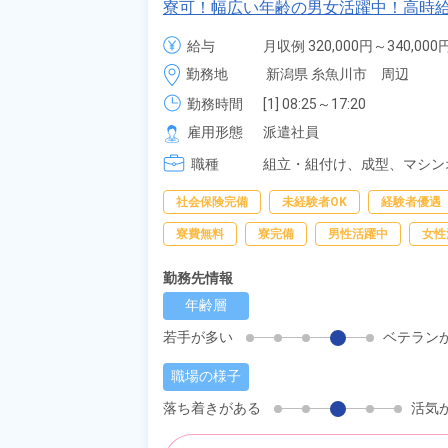
寮可！幅広い年齢の男女活躍中！高時給
無料送迎もあり！正社員登用制度あり
給与
月収例 320,000円～340,000円
時給 1,400円～1,400円
勤務地
新潟県 糸魚川市　周辺
勤務時間
[1] 08:25～17:20

[2] 20:30～05:45
雇用形態
派遣社員
職種
組立・組付け、
成型、
マシン
包
社会保険完備
未経験者OK
経験者優遇
寮費無料
寮完備
男性活躍中
女性
勤務先情報
年齢層
若手が多い
ベテラン
職場の様子
落ち着きがある
活気