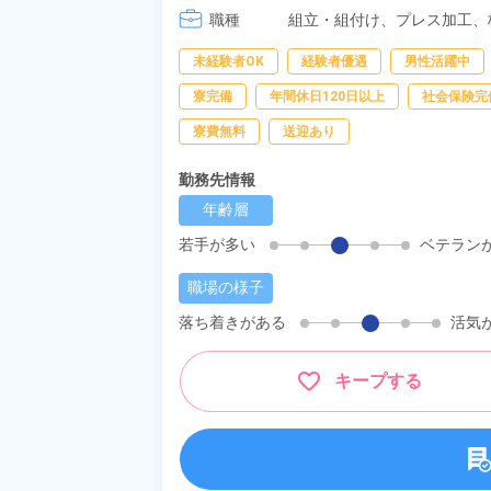
職種
[4] 15:20～00:00
組立・組付け、
プレス加工、
未経験者OK
経験者優遇
男性活躍中
寮完備
年間休日120日以上
社会保険完
寮費無料
送迎あり
勤務先情報
年齢層
若手が多い
ベテラン
職場の様子
落ち着きがある
活気
キープする