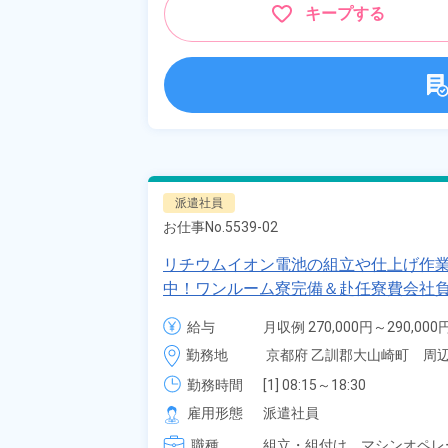
キープする
派遣社員
お仕事No.
5539-02
リチウムイオン電池の組立や仕上げ作業
中！ワンルーム寮完備＆赴任寮費会社負
崎町》
給与
月収例 270,000円～290,000円
時給 1,400円～1,400円
勤務地
京都府 乙訓郡大山崎町　周
勤務時間
[1] 08:15～18:30

[2] 20:15～06:30

雇用形態
派遣社員
[3] 08:15～17:00

職種
[4] 20:15～05:00
組立・組付け、
マシンオペレ