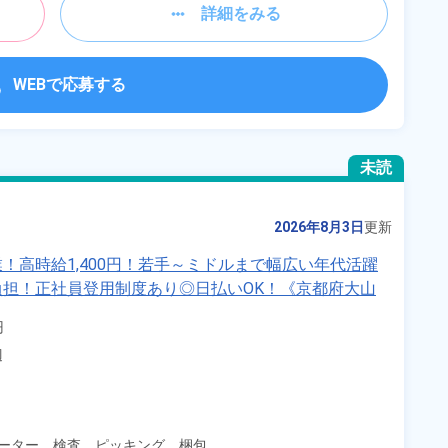
詳細をみる
WEBで応募する
未読
2026年8月3日
更新
！高時給1,400円！若手～ミドルまで幅広い年代活躍
担！正社員登用制度あり◎日払いOK！《京都府大山


辺
ーター、
検査、
ピッキング、
梱包