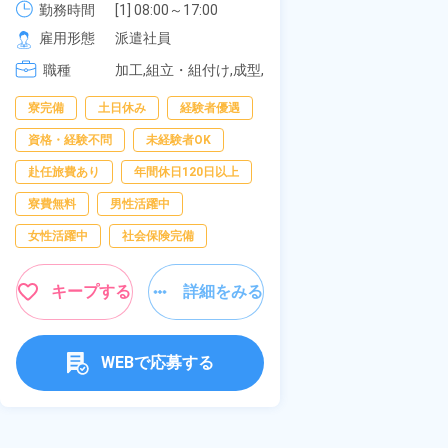
可！無料駐車場
勤務時間
[1
社員食堂あり！日払いあり！土日
勤務時間
[1] 08:00～17:00

[2
の応募OK★《
[2] 20:00～05:00

雇用形態
正
休み！特別賞与90万円支給！《福
雇用形態
派遣社員
[3
[3] 06:30～15:00

岡県京都郡苅田町》
職種
[4
組
職種
[4] 14:30～23:00

加工,組立・組付け,成型,
[
装
[5] 22:30～07:00
板金・塗装,溶接,マシン
寮完備
経験
寮完備
土日休み
経験者優遇
オペレーター,部品供
給・充填・運搬,検査,物
資格・経験不問
資格・経験不問
未経験者OK
流・配送
赴任旅費あり
赴任旅費あり
年間休日120日以上
男性活躍中
寮費無料
男性活躍中
社会保険完備
女性活躍中
社会保険完備
キャンペーン実施
キープする
詳細をみる
キープす
WEBで応募する
W