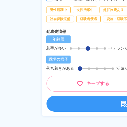
男性活躍中
女性活躍中
赴任旅費あり
社会保険完備
経験者優遇
資格・経験不
勤務先情報
年齢層
若手が多い
ベテラン
職場の様子
落ち着きがある
活気
キープする