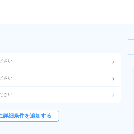
ら
ださい
arrow_forward_ios
未読
派遣社員
ださい
arrow_forward_ios
お仕事No.
12733-
2026年8月3日
更
01
新
ださい
arrow_forward_ios
製造工程におけるマシンオペレー
ターと検査業務！空調完備で働き
0円以上
arrow_forward_ios
やすい環境！ワンルーム寮完備！
に詳細条件を追加する
給与
月収例 310,000円～
寮から無料送迎あり！未経験でも
330,000円

紹介予定派遣
勤務地
秋田県由利本荘市　周
時給1,650円！日払い制度あり！
時給 1,650円～1,650円
辺