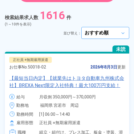
紹介予定派遣
1616
検索結果求人数
件
契約社員
(1～10件を表示)
並び替え：
arrow_forward_ios
正社員
未読
アルバイト・パート
正社員 ※無期雇用派遣
お仕事No.
50018-02
2026年8月3日
更新
正社員 ※無期雇用派遣
【最短当日内定】【就業先はトヨタ自動車九州株式会
社】BREXA Next限定入社特典！最大100万円支給！
期間従業員
寮費無料！昇給＆業績賞与あり！相当支給★大手自動
給与
月収例 350,000円～370,000円

車メーカーで車の組立・溶接・塗装作業！未経験歓迎
給与 255,000円～255,000円
こだわり
選択してください
勤務地
福岡県 宮若市　周辺
arrow_forward_ios
♪昇給＆業績賞与など各種手当も充実！備品付き1R寮
完備♪カバン一つで赴任OK！20代～30代の男女活躍
勤務時間
[1] 06:00～14:40

タグ
選択してください
[2] 16:00～00:40

中！格安食堂あり♪生活支援物資事前対応可◎《福岡
arrow_forward_ios
雇用形態
正社員 ※無期雇用派遣
[3] 16:30～01:10

県宮若市》
職種
[4] 15:20～00:00
組立・組付け、
プレス加工、
板金・塗装、
溶