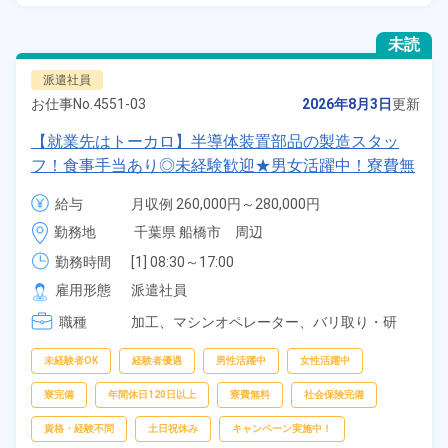
未読
派遣社員
お仕事No.
4551-03
2026年8月3日
更新
【就業先はトーカロ】半導体装置部品の製造スタッ
フ！食事手当あり◎未経験歓迎★男女活躍中！寮費無
料！土日祝休み×年間休日120日！正社員登用制度あ
給与
月収例 260,000円～280,000円

り！社会保険完備◎格安食堂利用可★最寄り駅から徒
時給 1,350円～1,350円
勤務地
千葉県 船橋市　周辺
歩圏内◎《千葉県船橋市》
勤務時間
[1] 08:30～17:00

[2] 07:30～16:00

雇用形態
派遣社員
[3] 13:00～21:30

職種
[4] 20:00～04:30

加工、
マシンオペレーター、
バリ取り・研
[5] 20:30～05:00
磨、
検査
未経験者OK
経験者優遇
男性活躍中
女性活躍中
寮完備
年間休日120日以上
寮費無料
社会保険完備
資格・経験不問
土日祝休み
キャンペーン実施中！