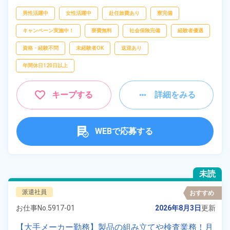
ピッキング、
梱包
男性活躍中
女性活躍中
赴任旅費あり
寮完備
キャンペーン実施中！
寮費無料
社会保険完備
経験者優遇
資格・経験不問
未経験者OK
送迎あり
年間休日120日以上
キープする
詳細をみる
WEBで応募する
未読
派遣社員
おすすめ
お仕事No.
5917-01
2026年8月3日
更新
【大手メーカー勤務】製品の組み立てや検査業務！月