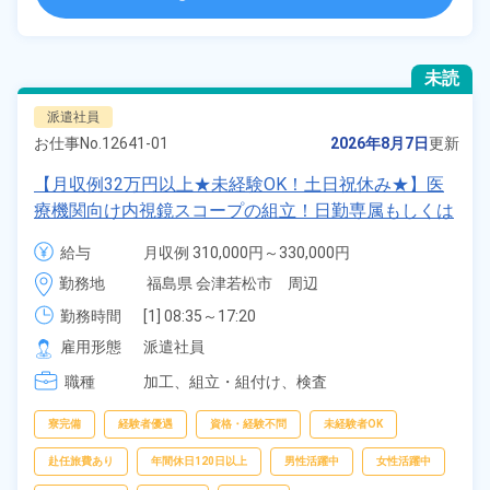
未読
派遣社員
お仕事No.
12641-01
2026年8月7日
更新
【月収例32万円以上★未経験OK！土日祝休み★】医
療機関向け内視鏡スコープの組立！日勤専属もしくは
2交替勤務選択可★年間休日120日★ワンルーム寮完
給与
月収例 310,000円～330,000円

備！通勤ラクラク無料送迎あり◎20代～40代の男女
時給 1,600円～1,600円
勤務地
福島県 会津若松市　周辺
活躍中！マイカー通勤OK◎無料駐車場あり★赴任旅
費会社負担！日払いあり◎空調完備で快適作業★《福
勤務時間
[1] 08:35～17:20

[2] 16:55～01:40

島県会津若松市》
雇用形態
派遣社員
[3] 00:30～09:35
職種
加工、
組立・組付け、
検査
寮完備
経験者優遇
資格・経験不問
未経験者OK
赴任旅費あり
年間休日120日以上
男性活躍中
女性活躍中