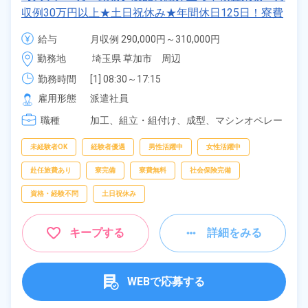
収例30万円以上★土日祝休み★年間休日125日！寮費
無料★備品付きワンルーム寮完備★赴任旅費会社負担
給与
月収例 290,000円～310,000円

◎自社正社員登用制度あり★就業先食堂利用可◎《埼
時給 1,550円～1,550円
勤務地
埼玉県 草加市　周辺
玉県草加市》
勤務時間
[1] 08:30～17:15

[2] 17:15～02:00

雇用形態
派遣社員
[3] 06:00～14:45

職種
[4] 14:45～23:30
加工、
組立・組付け、
成型、
マシンオペレー
ター、
検査、
ピッキング、
梱包
未経験者OK
経験者優遇
男性活躍中
女性活躍中
赴任旅費あり
寮完備
寮費無料
社会保険完備
資格・経験不問
土日祝休み
キープする
詳細をみる
WEBで応募する