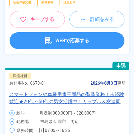
社会保険完備
寮費無料
送迎あり
キープする
詳細をみる
WEBで応募する
未読
派遣社員
お仕事No.
10678-01
2026年8月3日
更新
スマートフォンや車載用電子部品の製造業務！未経験
歓迎★20代～50代の男女活躍中！カップル＆友達同
士の応募OK！寮費実質無料＆備品付きワンルーム寮
給与
月収例 300,000円～320,000円

完備！日払い制度あり！社員食堂利用OK！《福島県
時給 1,350円～1,350円
勤務地
福島県 伊達市　周辺
伊達市》
勤務時間
[1] 07:05～16:35
