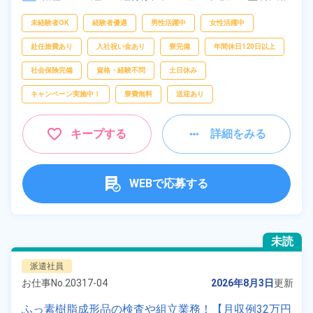
接、
部品供給・充填・運搬
フリーワー
未経験者OK
経験者優遇
男性活躍中
女性活躍中
ド
赴任旅費あり
入社祝い金あり
寮完備
年間休日120日以上
社会保険完備
資格・経験不問
土日休み
自宅周辺の
キャンペーン実施中！
寮費無料
送迎あり
お仕事
出典：「位置参照情報」(国土交通省）の加工情報・「HeartRails
Geo API」(HeartRails Inc.)
キープする
詳細をみる
WEBで応募する
未読
派遣社員
お仕事No.
20317-04
2026年8月3日
更新
ふっ素樹脂成形品の検査や組立業務！【月収例32万円