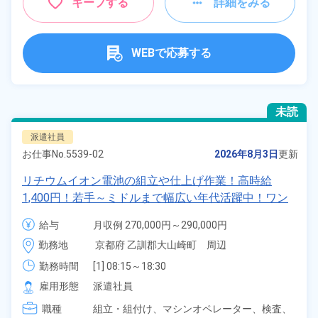
キープする
詳細をみる
WEBで応募する
未読
派遣社員
お仕事No.
5539-02
2026年8月3日
更新
リチウムイオン電池の組立や仕上げ作業！高時給
1,400円！若手～ミドルまで幅広い年代活躍中！ワン
ルーム寮完備＆赴任寮費会社負担！正社員登用制度あ
給与
月収例 270,000円～290,000円

り◎日払いOK！《京都府大山崎町》
時給 1,400円～1,400円
勤務地
京都府 乙訓郡大山崎町　周辺
勤務時間
[1] 08:15～18:30

[2] 20:15～06:30

雇用形態
派遣社員
[3] 08:15～17:00

職種
[4] 20:15～05:00
組立・組付け、
マシンオペレーター、
検査、