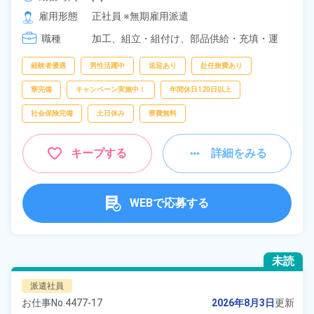
[2] 20:00～05:00

雇用形態
正社員 ※無期雇用派遣
[3] 16:30～01:30
職種
加工、
組立・組付け、
部品供給・充填・運
搬、
フォークリフト
経験者優遇
男性活躍中
送迎あり
赴任旅費あり
寮完備
キャンペーン実施中！
年間休日120日以上
社会保険完備
土日休み
寮費無料
キープする
詳細をみる
WEBで応募する
未読
派遣社員
お仕事No.
4477-17
2026年8月3日
更新