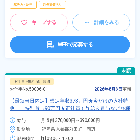
駅チカ・駅中
赴任旅費あり
キープする
詳細をみる
WEBで応募する
未読
正社員 ※無期雇用派遣
お仕事No.
50006-01
2026年8月3日
更新
【最短当日内定】想定年収378万円★今だけの入社特
典！！特別賞与90万円★正社員！昇給＆賞与など各種
手当も充実！クルマの組立・加工業務！備品付き寮完
給与
月収例 370,000円～390,000円

備★無料送迎あり♪生活支援物資事前対応可◎《福岡
給与 255,000円～255,000円
勤務地
福岡県 京都郡苅田町　周辺
県苅田町》
勤務時間
[1] 08:00～17:00
