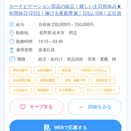
カーナビゲーション部品の組立！嬉しい土日祝休み★
年間休日125日！稼げる夜勤専属！日払いOK！正社員
登用制度あり！マイカー通勤OK！《長野県松本市》
給与
月収例 230,000円～250,000円

時給 1,230円～1,230円
勤務地
長野県 松本市　周辺
勤務時間
19:15～03:45
雇用形態
派遣社員
職種
組立・組付け、
部品供給・充填・運搬、
検
査、
梱包
男性活躍中
女性活躍中
寮完備
年間休日120日以上
社会保険完備
経験者優遇
資格・経験不問
未経験者OK
土日祝休み
寮費無料
赴任旅費あり
キャンペーン実施中！
キープする
詳細をみる
WEBで応募する