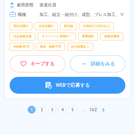
[2] 18:50～04:20

雇用形態
派遣社員
[3] 08:20～17:05
職種
加工、
組立・組付け、
成型、
プレス加工、
マ
シンオペレーター、
バリ取り・研磨、
検査、
洗浄
男性活躍中
女性活躍中
寮完備
年間休日120日以上
社会保険完備
キャンペーン実施中！
寮費無料
経験者優遇
未経験者OK
資格・経験不問
赴任旅費あり
キープする
詳細をみる
WEBで応募する
chevron_right
1
2
3
4
5
...
162