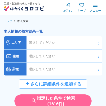
工場・製造業の求人を探すなら
ログイン
キープ
メニュー
トップ
求人検索
求人情報の検索結果一覧
エリア
選択してください
arrow_forward_ios
職種
選択してください
arrow_forward_ios
業種
選択してください
arrow_forward_ios
給与
選択してください
add
さらに詳細条件を追加する
arrow_forward_ios
派遣社員
雇用形態
指定した条件で検索
search
(1616件)