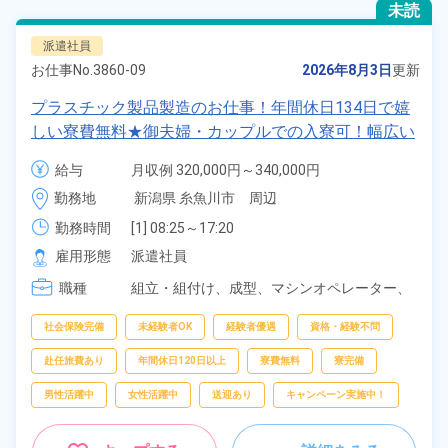
未読
派遣社員
お仕事No.
3860-09
2026年8月3日
更新
プラスチック製品製造のお仕事！年間休日134日で嬉
しい寮費無料★御夫婦・カップルでの入寮可！幅広い
年齢の男女活躍中！高時給1,400円！マイカー・バイ
給与
月収例 320,000円～340,000円

ク・自転車通勤可！寮から無料送迎もあり！正社員登
時給 1,400円～1,400円
勤務地
新潟県 糸魚川市　周辺
用制度あり！《新潟県糸魚川市》
勤務時間
[1] 08:25～17:20

[2] 20:30～05:45
雇用形態
派遣社員
職種
組立・組付け、
成型、
マシンオペレーター、
バリ取り・研磨、
検査、
洗浄、
ピッキング、
梱包
社会保険完備
未経験者OK
経験者優遇
資格・経験不問
赴任旅費あり
年間休日120日以上
寮費無料
寮完備
男性活躍中
女性活躍中
送迎あり
キャンペーン実施中！