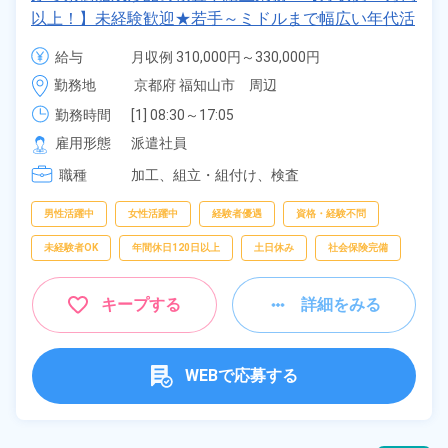
以上！】未経験歓迎★若手～ミドルまで幅広い年代活
躍中！正社員登用のチャンス♪日払いOK！年間休日
給与
月収例 310,000円～330,000円

123日！《京都府福知山市》
時給 1,400円～1,400円
勤務地
京都府 福知山市　周辺
勤務時間
[1] 08:30～17:05

[2] 20:30～05:05
雇用形態
派遣社員
職種
加工、
組立・組付け、
検査
男性活躍中
女性活躍中
経験者優遇
資格・経験不問
未経験者OK
年間休日120日以上
土日休み
社会保険完備
キープする
詳細をみる
WEBで応募する