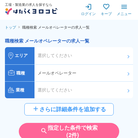
工場・製造業の求人を探すなら
ログイン
キープ
メニュー
トップ
職種検索 メールオペレーターの求人一覧
職種検索 メールオペレーターの求人一覧
エリア
選択してください
arrow_forward_ios
職種
メールオペレーター
arrow_forward_ios
業種
選択してください
arrow_forward_ios
給与
選択してください
add
さらに詳細条件を追加する
arrow_forward_ios
派遣社員
雇用形態
指定した条件で検索
search
(2件)