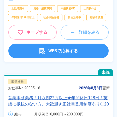
クニカル SV、
一般事務、
データ入力
フリーワー
女性活躍中
資格・経験不問
未経験者OK
土日祝休み
ド
年間休日120日以上
社会保険完備
男性活躍中
経験者優遇
自宅周辺の
キープする
詳細をみる
お仕事
出典：「位置参照情報」(国土交通省）の加工情報・「HeartRails
Geo API」(HeartRails Inc.)
WEBで応募する
未読
派遣社員
お仕事No.
20035-18
2026年8月3日
更新
営業事務業務！月収例22万以上★年間休日128日！英
語に抵抗のない方、大歓迎★正社員登用制度あり◎20
代～40代の男女活躍中！マイカー通勤OK＆無料駐車
給与
月収例 210,000円～230,000円

場完備！日払い可★作業着無償貸与◎食堂利用OK！