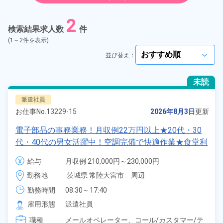
紹介予定派遣
2
検索結果求人数
件
契約社員
(1～2件を表示)
並び替え：
arrow_forward_ios
正社員
未読
アルバイト・パート
派遣社員
お仕事No.
13229-15
2026年8月3日
更新
正社員 ※無期雇用派遣
電子部品の事務業務！月収例22万円以上★20代・30
代・40代の男女活躍中！空調完備で快適作業★食堂利
期間従業員
用可◎マイカー通勤OK◎無料駐車場完備！《茨城県
給与
月収例 210,000円～230,000円

常陸大宮市》
時給 1,250円～1,250円
こだわり
選択してください
勤務地
茨城県 常陸大宮市　周辺
arrow_forward_ios
勤務時間
08:30～17:40
タグ
選択してください
arrow_forward_ios
雇用形態
派遣社員
職種
メールオペレーター、
コール/カスタマー/テ