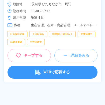
時給 1,300円～1,300円
勤務地
茨城県 ひたちなか市　周辺
《茨城県ひたちなか市》
勤務時間
08:30～17:15
雇用形態
派遣社員
職種
生産管理、
在庫・商品管理、
メールオペレー
ター、
営業事務、
一般事務、
データ入力
社会保険完備
土日祝休み
年間休日120日以上
女性活躍中
経験者優遇
男性活躍中
キープする
詳細をみる
WEBで応募する