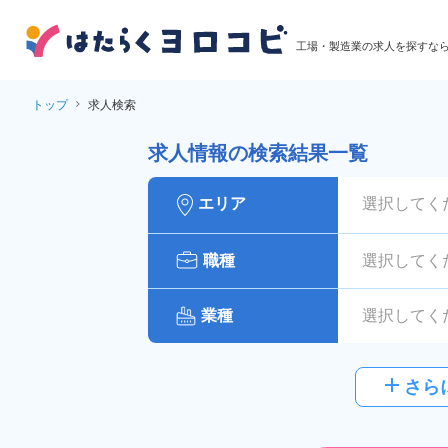
工場・製造業の求人を探すな
トップ
求人検索
求人情報の検索結果一覧
エリア
選択してく
職種
選択してく
業種
選択してく
給与
選択してく
add
さら
派遣社員
雇用形態