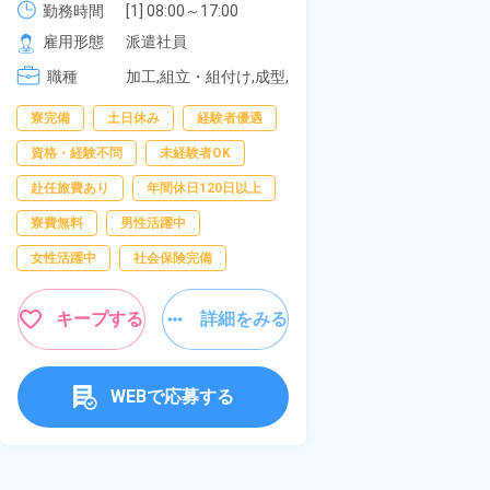
《愛知県大府市
勤務時間
[1
2
社員食堂あり！日払いあり！土日
勤務時間
[1] 08:00～17:00

[2
[2] 20:00～05:00

雇用形態
正
休み！特別賞与90万円支給！《福
雇用形態
派遣社員
[
[3] 06:30～15:00

岡県京都郡苅田町》
職種
加
職種
[4] 14:30～23:00

加工,組立・組付け,成型,
[5] 22:30～07:00
板金・塗装,溶接,マシン
男性活躍中
寮完備
土日休み
経験者優遇
オペレーター,部品供
給・充填・運搬,検査,物
送迎あり
寮
資格・経験不問
未経験者OK
流・配送
年間休日120日以
赴任旅費あり
年間休日120日以上
経験者優遇
寮費無料
男性活躍中
未経験者OK
女性活躍中
社会保険完備
女性活躍中
キープする
詳細をみる
キャンペーン実施
キープす
WEBで応募する
W