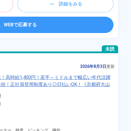
詳細をみる
WEBで応募する
未読
2026年8月3日
更新
！高時給1,400円！若手～ミドルまで幅広い年代活躍
担！正社員登用制度あり◎日払いOK！《京都府大山


辺
ーター、
検査、
ピッキング、
梱包