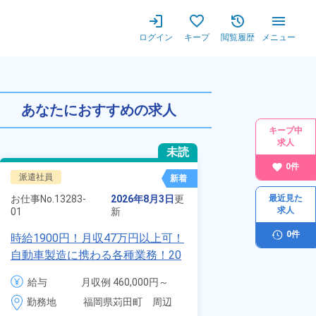
ログイン
キープ
閲覧履歴
メニュー
あなたにおすすめの求人
キープ中
求人
未読
0
件
派遣社員
正社員 ※無期雇用
新着
お仕事No.
8924-
お仕事No.
13283-
2026年8月3日
更
最近見た
01
求人
01
新
【最短当日内定
0
件
時給1900円！月収47万円以上可！
寮】未経験でも
自動車製造に携わる各種業務！20
品付き寮完備＆
代～40代の男女活躍中★ワンルー
給与
月
給与
月収例 460,000円～
◎昇給・業績賞
ム寮無料！マイカー通勤OK！無料
4
480,000円

勤務地
装など自動車製
勤務地
福岡県苅田町　周辺
駐車場あり！赴任旅費会社負担！
月
時給 1,900円～1,900円