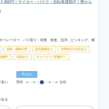
1,400円！マイカー・バイク・自転車通勤可！寮から
！《新潟県糸魚川市》


オペレーター、
バリ取り・研磨、
検査、
洗浄、
ピッキング、
梱
資格・経験不問
赴任旅費あり
年間休日120日以上
活躍中
送迎あり
キャンペーン実施中！
男女比
が多い
男性
女性
がある