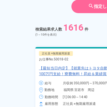
契約社員
search
指定し
アルバイ
期間従業
1616
検索結果求人数
件
こだわり
選択してく
(1～10件を表示)
タグ
選択してく
正社員 ※無期雇用派遣
お仕事No.
50018-02
フリーワード
【最短当日内定】【就業先はトヨタ自動車
100万円支給！寮費無料！昇給＆業績
溶接・塗装作業！未経験歓迎♪昇給＆業
給与
月収例 350,000円～370,000円
ン一つで赴任OK！20代～30代の男女
自宅周辺のお仕事
給与 255,000円～255,000円
勤務地
福岡県 宮若市　周辺
県宮若市》
出典：「位置参照情報」(
勤務時間
[1] 06:00～14:40

[2] 16:00～00:40

雇用形態
正社員 ※無期雇用派遣
[3] 16:30～01:10
