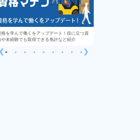
資格を学んで働くをアップデート！役に立つ資
知っておきたい「派
格や未経験でも取得できる免許など紹介
する疑問や不安をす
❮
❯