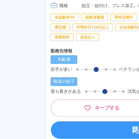
職種
[4] 15:20～00:00
組立・組付け、
プレス加工、
未経験者OK
経験者優遇
男性活躍中
寮完備
年間休日120日以上
社会保険完
寮費無料
送迎あり
勤務先情報
年齢層
若手が多い
ベテラン
職場の様子
落ち着きがある
活気
キープする