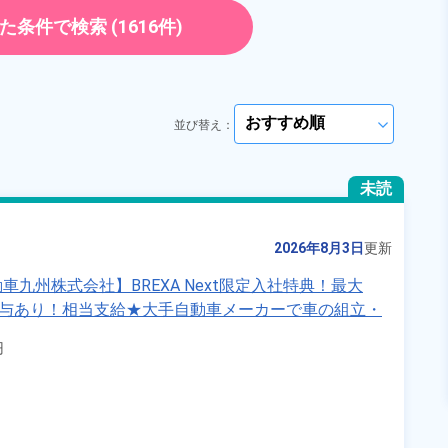
勤務時間
[1] 08:00～16:00

正社員
[2] 08:00～20:00

た条件で検索
(1616件)
雇用形態
派遣社員
[3] 20:00～08:00
ト・パート
正社員 ※無期雇用派遣
職種
部品供給・充填・運搬,
ピッキング,梱包
員
男性活躍中
赴任旅費あり
並び替え：
arrow_forward_ios
社会保険完備
年間休日120日以上
ださい
arrow_forward_ios
経験者優遇
寮完備
未読
ださい
arrow_forward_ios
キープする
詳細をみる
2026年8月3日
更新
九州株式会社】BREXA Next限定入社特典！最大
WEBで応募する
賞与あり！相当支給★大手自動車メーカーで車の組立・
績賞与など各種手当も充実！備品付き1R寮完備♪カバ


活躍中！格安食堂あり♪生活支援物資事前対応可◎《福岡
国土交通省）の加工情報・「HeartRails Geo API」(HeartRails Inc.)