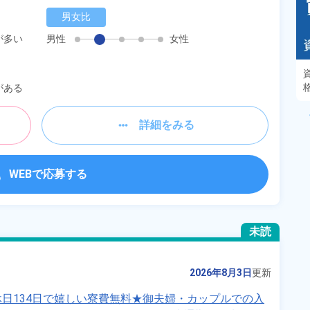
男女比
が多い
男性
女性
あるモノに魅了され続け気がつけばマニア
に！？ディープな世界にあなたもきっとハマる
がある
はず！
詳細をみる
WEBで応募する
未読
2026年8月3日
更新
日134日で嬉しい寮費無料★御夫婦・カップルでの入