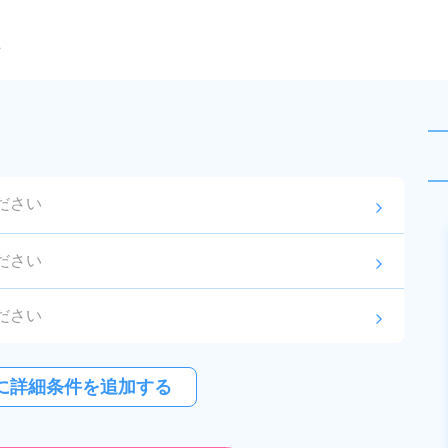
ら
ださい
arrow_forward_ios
未読
派遣社員
ださい
arrow_forward_ios
お仕事No.
13512-
2026年8月3日
更
01
新
ださい
arrow_forward_ios
樹脂製パイプの製造作業！フォー
クリフト業務経験者★20代～40代
ださい
arrow_forward_ios
の男性活躍中！赴任旅費会社負担♪
に詳細条件を追加する
給与
月収例 260,000円～
マイカー通勤OK！《千葉県市原
280,000円

紹介予定派遣
勤務地
千葉県市原市　周辺
市》
時給 1,400円～1,400円