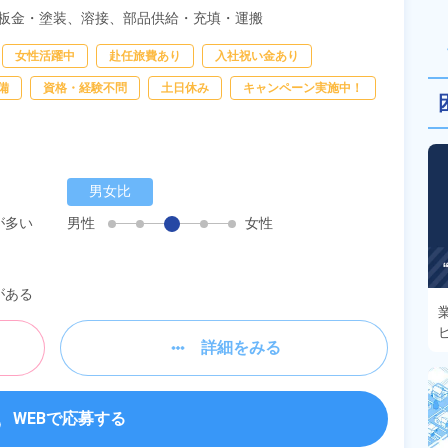
板金・塗装、
溶接、
部品供給・充填・運搬
女性活躍中
赴任旅費あり
入社祝い金あり
備
資格・経験不問
土日休み
キャンペーン実施中！
男女比
が多い
男性
女性
がある
詳細をみる
WEBで応募する