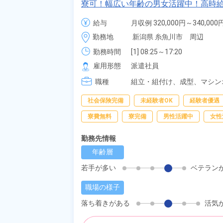
寮可！幅広い年齢の男女活躍中！高時給
無料送迎もあり！正社員登用制度あり
給与
月収例 320,000円～340,000円
時給 1,400円～1,400円
勤務地
新潟県 糸魚川市　周辺
勤務時間
[1] 08:25～17:20

[2] 20:30～05:45
雇用形態
派遣社員
職種
組立・組付け、
成型、
マシン
包
社会保険完備
未経験者OK
経験者優遇
寮費無料
寮完備
男性活躍中
女性
勤務先情報
年齢層
若手が多い
ベテラン
職場の様子
落ち着きがある
活気