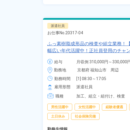
派遣社員
お仕事No.
20317-04
ふっ素樹脂成形品の検査や組立業務！【
幅広い年代活躍中！正社員登用のチャン
給与
月収例 310,000円～330,000円
時給 1,400円～1,400円
勤務地
京都府 福知山市　周辺
勤務時間
[1] 08:30～17:05

[2] 20:30～05:05
雇用形態
派遣社員
職種
加工、
組立・組付け、
検査
男性活躍中
女性活躍中
経験者優遇
土日休み
社会保険完備
勤務先情報