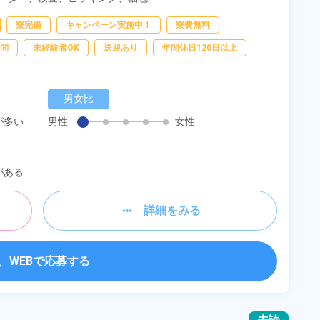
寮完備
キャンペーン実施中！
寮費無料
問
未経験者OK
送迎あり
年間休日120日以上
男女比
が多い
男性
女性
がある
詳細をみる
WEBで応募する