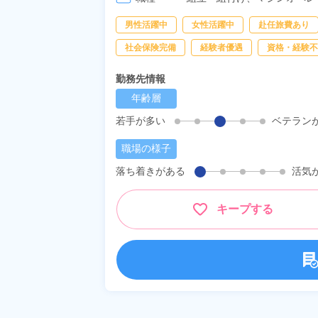
男性活躍中
女性活躍中
赴任旅費あり
社会保険完備
経験者優遇
資格・経験不
勤務先情報
年齢層
若手が多い
ベテラン
職場の様子
落ち着きがある
活気
キープする