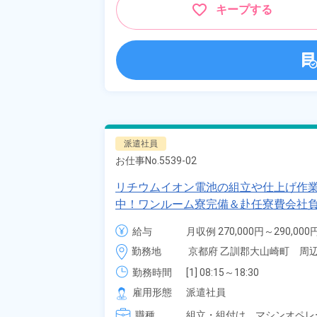
キープする
派遣社員
お仕事No.
5539-02
リチウムイオン電池の組立や仕上げ作業
中！ワンルーム寮完備＆赴任寮費会社負
崎町》
給与
月収例 270,000円～290,000円
時給 1,400円～1,400円
勤務地
京都府 乙訓郡大山崎町　周
勤務時間
[1] 08:15～18:30

[2] 20:15～06:30

雇用形態
派遣社員
[3] 08:15～17:00

職種
[4] 20:15～05:00
組立・組付け、
マシンオペレ