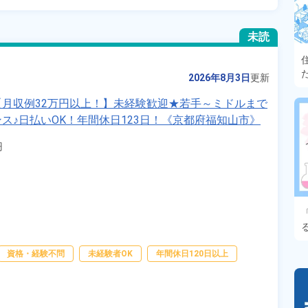
未読
2026年8月3日
更新
月収例32万円以上！】未経験歓迎★若手～ミドルまで
ス♪日払いOK！年間休日123日！《京都府福知山市》


資格・経験不問
未経験者OK
年間休日120日以上