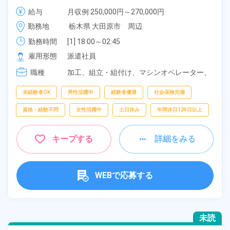
一部交替勤務手当あり！空調完備で夏も冬も快適な職
給与
月収例 250,000円～270,000円

場♪平均勤続年数3年以上！《栃木県大田原市》
時給 1,350円～1,350円
勤務地
栃木県 大田原市　周辺
勤務時間
[1] 18:00～02:45

[2] 19:00～03:45

雇用形態
派遣社員
[3] 08:00～16:45

職種
[4] 16:00～00:45

加工、
組立・組付け、
マシンオペレーター、
[5] 17:00～01:45
NC旋盤・MC、
検査
未経験者OK
男性活躍中
経験者優遇
社会保険完備
資格・経験不問
女性活躍中
土日休み
年間休日120日以上
キープする
詳細をみる
WEBで応募する
未読