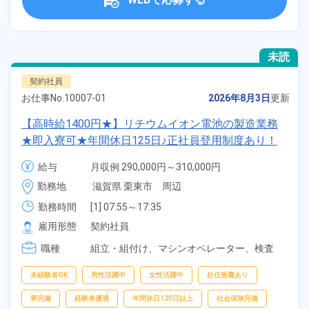
未読
契約社員
お仕事No.
10007-01
2026年8月3日
更新
【高時給1400円★】リチウムイオン電池の製造業務
★即入寮可★年間休日125日♪正社員登用制度あり！
カップル＆友達同士の応募可！日払い制度あり！食堂
給与
月収例 290,000円～310,000円

利用OK！20代～50代の男女活躍中！備品付きワンル
時給 1,400円～1,400円
勤務地
滋賀県 栗東市　周辺
ーム寮完備！赴任旅費会社負担◎生活支援物資事前対
応可★《滋賀県栗東市》
勤務時間
[1] 07:55～17:35

[2] 19:55～05:35
雇用形態
契約社員
職種
組立・組付け、
マシンオペレーター、
検査
未経験者OK
男性活躍中
女性活躍中
赴任旅費あり
寮完備
経験者優遇
年間休日120日以上
社会保険完備