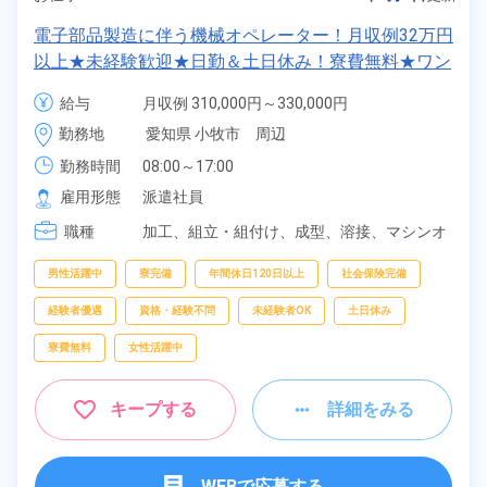
電子部品製造に伴う機械オペレーター！月収例32万円
以上★未経験歓迎★日勤＆土日休み！寮費無料★ワン
ルーム寮完備！日払い制度あり！マイカー通勤OK！1
給与
月収例 310,000円～330,000円

食400円～食堂の利用OK!《愛知県小牧市》
時給 1,800円～1,800円
勤務地
愛知県 小牧市　周辺
勤務時間
08:00～17:00
雇用形態
派遣社員
職種
加工、
組立・組付け、
成型、
溶接、
マシンオ
ペレーター
男性活躍中
寮完備
年間休日120日以上
社会保険完備
経験者優遇
資格・経験不問
未経験者OK
土日休み
寮費無料
女性活躍中
キープする
詳細をみる
WEBで応募する