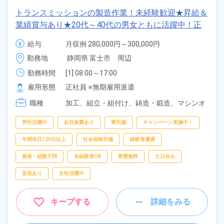
トランスミッションの製造作業！未経験歓迎★昇給＆
業績賞与あり★20代～40代の男女ともに活躍中！正
社員登用制度あり◎最寄り駅からシャトルバスで通勤
給与
月収例 280,000円～300,000円

ラクラク★年間休日121日！長期休暇あり★《静岡県
給与 238,700円～238,700円
勤務地
静岡県 富士市　周辺
富士市》
勤務時間
[1] 08:00～17:00

[2] 20:00～05:00
雇用形態
正社員 ※無期雇用派遣
職種
加工、
組立・組付け、
鋳造・鍛造、
マシンオ
ペレーター、
部品供給・充填・運搬、
検査
男性活躍中
赴任旅費あり
寮完備
キャンペーン実施中！
年間休日120日以上
社会保険完備
経験者優遇
資格・経験不問
未経験者OK
寮費無料
土日休み
送迎あり
女性活躍中
キープする
詳細をみる