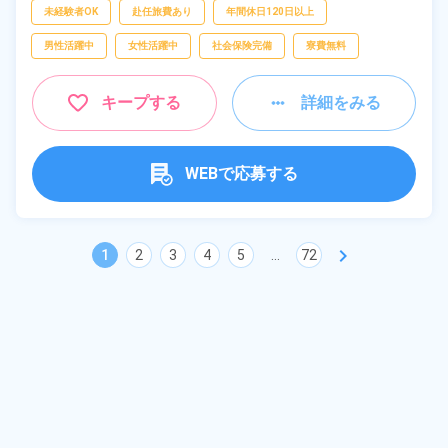
未経験者OK
赴任旅費あり
年間休日120日以上
男性活躍中
女性活躍中
社会保険完備
寮費無料
キープする
詳細をみる
WEBで応募する
chevron_right
1
2
3
4
5
...
72