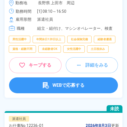
時給 1,550円～1,550円
勤務地
長野県 上田市　周辺
勤務時間
[1] 08:10～16:50

[2] 16:10～00:50

雇用形態
派遣社員
[3] 23:35～08:15
職種
組立・組付け、
マシンオペレーター、
検査
男性活躍中
年間休日120日以上
社会保険完備
経験者優遇
資格・経験不問
未経験者OK
女性活躍中
土日祝休み
キープする
詳細をみる
WEBで応募する
未読
派遣社員
お仕事No.
12236-01
2026年8月3日
更新