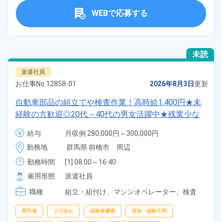
WEBで応募する
未読
派遣社員
お仕事No.
12858-01
2026年8月3日
更新
自動車部品の組立てや検査作業！高時給1,400円★未
経験の方歓迎◎20代～40代の男女活躍中★残業少な
め◎年間休日120日！工場敷地内に無料駐車場あり＆
給与
月収例 280,000円～300,000円

マイカー通勤OK◎赴任旅費会社負担！交通費支給☆
時給 1,400円～1,400円
勤務地
群馬県 前橋市　周辺
日払い制度あり★社員食堂利用可！《群馬県前橋市》
勤務時間
[1] 08:00～16:40

[2] 06:00～14:55

雇用形態
派遣社員
[3] 18:00～02:45

職種
[4] 06:00～14:35

組立・組付け、
マシンオペレーター、
検査
[5] 14:25～22:50
寮完備
土日休み
経験者優遇
資格・経験不問