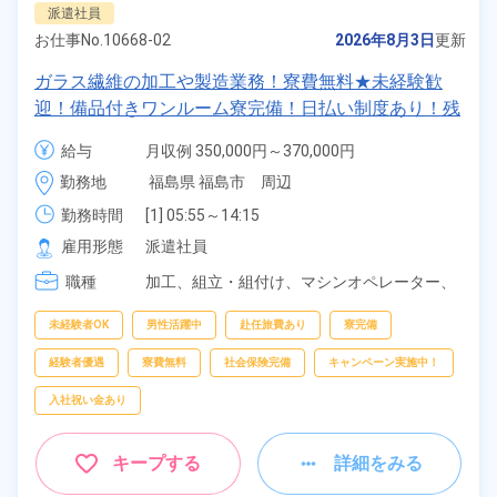
派遣社員
お仕事No.
10668-02
2026年8月3日
更新
ガラス繊維の加工や製造業務！寮費無料★未経験歓
迎！備品付きワンルーム寮完備！日払い制度あり！残
業＆休出少なめで予定も立てやすい♪！正社員登用制
給与
月収例 350,000円～370,000円

度あり！《福島県福島市》
時給 1,625円～1,625円
勤務地
福島県 福島市　周辺
勤務時間
[1] 05:55～14:15

[2] 13:55～22:15

雇用形態
派遣社員
[3] 21:55～06:15

職種
[4] 08:20～16:45
加工、
組立・組付け、
マシンオペレーター、
部品供給・充填・運搬、
検査、
クレーン・玉
掛け、
データ入力
未経験者OK
男性活躍中
赴任旅費あり
寮完備
経験者優遇
寮費無料
社会保険完備
キャンペーン実施中！
入社祝い金あり
キープする
詳細をみる