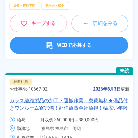
資格・経験不問
駅チカ・駅中
キープする
詳細をみる
WEBで応募する
未読
派遣社員
お仕事No.
10667-02
2026年8月3日
更新
ガラス繊維製品の加工・運搬作業！寮費無料★備品付
きワンルーム寮完備！赴任旅費会社負担！幅広い年齢
の男性活躍中★正社員登用制度あり！日払い制度あ
給与
月収例 360,000円～380,000円

り！《福島県福島市》
時給 1,625円～1,625円
勤務地
福島県 福島市　周辺
勤務時間
[1] 05:55～14:15
