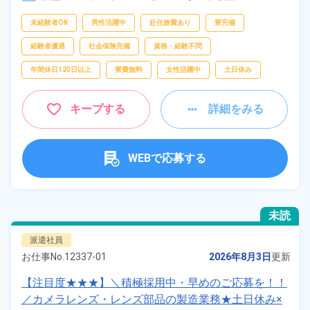
[5] 15:00～00:00

フリーワー
[6] 23:00～08:00

未経験者OK
男性活躍中
赴任旅費あり
寮完備
ド
[7] 08:00～17:00
経験者優遇
社会保険完備
資格・経験不問
年間休日120日以上
寮費無料
女性活躍中
土日休み
自宅周辺の
お仕事
キープする
詳細をみる
出典：「位置参照情報」(国土交通省）の加工情報・「HeartRails
Geo API」(HeartRails Inc.)
WEBで応募する
未読
派遣社員
お仕事No.
12337-01
2026年8月3日
更新
【注目度★★★】＼積極採用中・早めのご応募を！！
／カメラレンズ・レンズ部品の製造業務★土日休み×