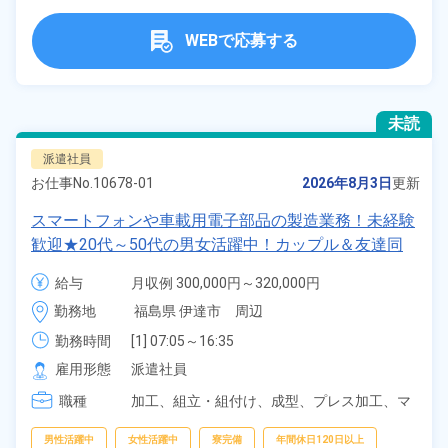
WEBで応募する
未読
派遣社員
お仕事No.
10678-01
2026年8月3日
更新
スマートフォンや車載用電子部品の製造業務！未経験
歓迎★20代～50代の男女活躍中！カップル＆友達同
士の応募OK！寮費実質無料＆備品付きワンルーム寮
給与
月収例 300,000円～320,000円

完備！日払い制度あり！社員食堂利用OK！《福島県
時給 1,350円～1,350円
勤務地
福島県 伊達市　周辺
伊達市》
勤務時間
[1] 07:05～16:35

[2] 18:50～04:20

雇用形態
派遣社員
[3] 08:20～17:05
職種
加工、
組立・組付け、
成型、
プレス加工、
マ
シンオペレーター、
バリ取り・研磨、
検査、
洗浄
男性活躍中
女性活躍中
寮完備
年間休日120日以上