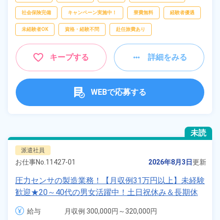
社会保険完備
キャンペーン実施中！
寮費無料
経験者優遇
未経験者OK
資格・経験不問
赴任旅費あり
キープする
詳細をみる
WEBで応募する
未読
派遣社員
お仕事No.
11427-01
2026年8月3日
更新
圧力センサの製造業務！【月収例31万円以上】未経験
歓迎★20～40代の男女活躍中！土日祝休み＆長期休
暇ありで年間休日123日！日払い制度あり♪社会保険
給与
月収例 300,000円～320,000円

完備！《長野県上田市》