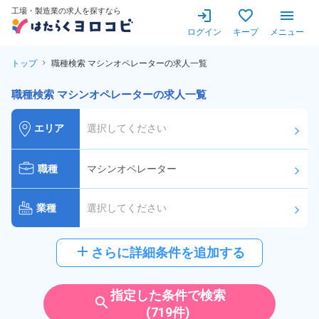
工場・製造業の求人を探すなら
ログイン
キープ
メニュー
トップ
職種検索 マシンオペレーターの求人一覧
職種検索 マシンオペレーターの求人一覧
エリア
選択してください
arrow_forward_ios
職種
マシンオペレーター
arrow_forward_ios
業種
選択してください
arrow_forward_ios
給与
選択してください
add
さらに詳細条件を追加する
arrow_forward_ios
派遣社員
雇用形態
指定した条件で検索
search
(719件)