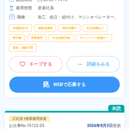
[2] 13:55～22:15

雇用形態
派遣社員
[3] 21:55～06:15

職種
[4] 08:20～16:45
加工、
組立・組付け、
マシンオペレーター、
部品供給・充填・運搬、
検査、
クレーン・玉
掛け
未経験者OK
経験者優遇
男性活躍中
赴任旅費あり
寮完備
寮費無料
社会保険完備
キャンペーン実施中！
資格・経験不問
キープする
詳細をみる
WEBで応募する
未読
正社員 ※無期雇用派遣
お仕事No.
10122-03
2026年8月3日
更新