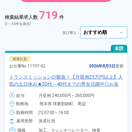
紹介予定派遣
719
検索結果求人数
件
契約社員
(1～10件を表示)
並び替え：
arrow_forward_ios
正社員
未読
アルバイト・パート
派遣社員
お仕事No.
11197-02
2026年8月3日
更新
正社員 ※無期雇用派遣
トランスミッションの製造！【月収例25万円以上】人
気の土日休み★20代～40代までの男女活躍中◎お友
期間従業員
達やカップルとの応募OK！赴任旅費会社負担★自社
給与
月収例 240,000円～260,000円

正社員登用制度あり◎日払い制度あり！《熊本県球磨
時給 1,300円～1,300円
こだわり
選択してください
勤務地
熊本県 球磨郡錦町　周辺
arrow_forward_ios
郡錦町》
勤務時間
[1] 07:00～16:00

タグ
選択してください
[2] 16:00～01:00

arrow_forward_ios
雇用形態
派遣社員
[3] 17:00～02:00

職種
[4] 18:00～03:00

加工、
マシンオペレーター、
検査