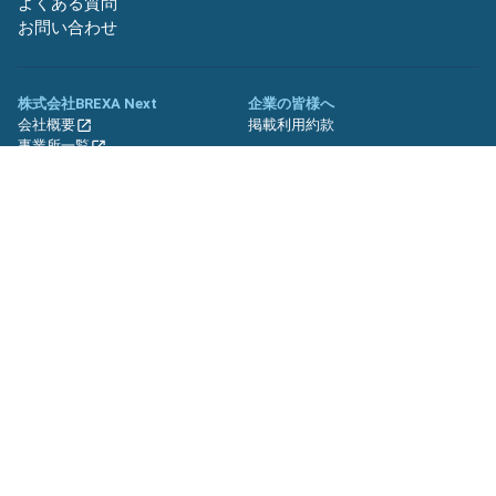
よくある質問
お問い合わせ
株式会社BREXA Next
企業の皆様へ
会社概要
掲載利用約款
事業所一覧
グループ企業一覧
キャリア社員制度について
関連サイト
友人紹介キャンペーン
期間工.jp
バイトッツ
BREXA Technology キャリア採用
サイト
プライバシーポリシー
利用規約
セキュリティーポリシー
クッキーポリシー
サイトマップ
© BREXA Next inc.All Rights Reserved.