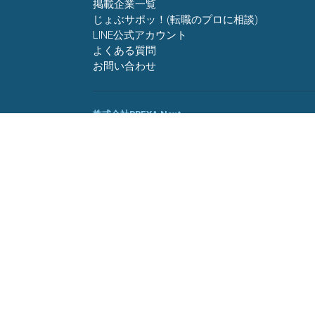
掲載企業一覧
じょぶサポッ！(転職のプロに相談)
LINE公式アカウント
よくある質問
お問い合わせ
株式会社BREXA Next
会社概要
事業所一覧
グループ企業一覧
キャリア社員制度について
友人紹介キャンペーン
プライバシーポリシー
利用規約
セキュリティーポリシー
クッキーポリシー
サイトマップ