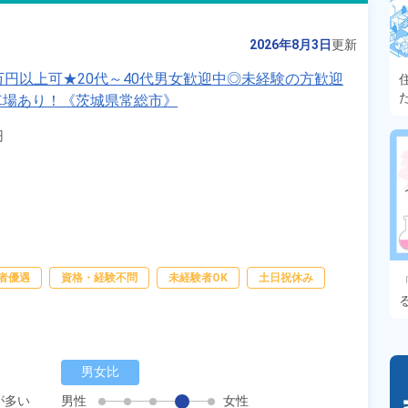
2026年8月3日
更新
万円以上可★20代～40代男女歓迎中◎未経験の方歓迎
車場あり！《茨城県常総市》


者優遇
資格・経験不問
未経験者OK
土日祝休み
男女比
が多い
男性
女性