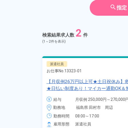
契約社員
search
指定
アルバイ
期間従業
2
検索結果求人数
件
こだわり
選択してく
(1～2件を表示)
タグ
選択してく
派遣社員
お仕事No.
13323-01
フリーワード
【月収例26万円以上可★土日祝休み】
★日払い制度あり！マイカー通勤OK＆
田村市》
給与
月収例 250,000円～270,000円
自宅周辺のお仕事
時給 1,300円～1,300円
勤務地
福島県 田村市　周辺
出典：「位置参照情報」(
勤務時間
08:00～17:00
雇用形態
派遣社員