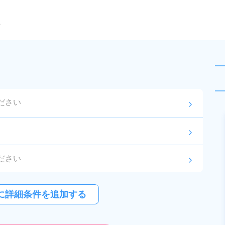
ら
ださい
arrow_forward_ios
未読
正社員 ※無期雇用派遣
おすすめ
arrow_forward_ios
お仕事No.
8865-
2026年8月3日
更
01
新
ださい
arrow_forward_ios
【最短当日内定】1年目想定年収～
466万円★送迎付きの寮完備＆赴
ださい
arrow_forward_ios
に詳細条件を追加する
任旅費会社負担！1食200円～の格
給与
月収例 340,000円～
安食堂利用可◎土日休み＆年間休
紹介予定派遣
360,000円

勤務地
三重県いなべ市　周辺
日122日でプライベート充実♪ボデ
月給 251,000円～