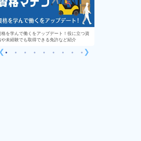
資格を学んで働くをアップデート！役に立つ資
知っておきたい「派
格や未経験でも取得できる免許など紹介
する疑問や不安をす
❮
❯