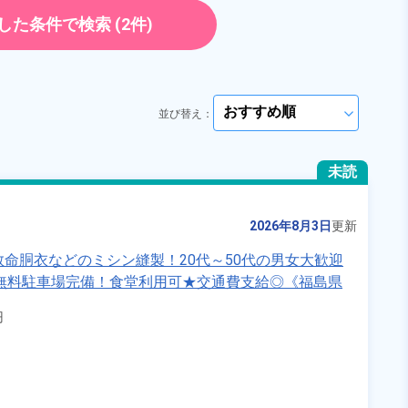
ーや組立など自動車の製造業務！
正社員
勤務時間
[1] 06:25～15:10

251,000円
した条件で検索
(2件)
[2] 17:05～01:50

《三重県いなべ市》
雇用形態
正社員 ※無期雇用派遣
ト・パート
正社員 ※無期雇用派遣
[3] 08:30～17:30

職種
[4] 08:30～17:25
加工,組立・組付け
員
未経験者OK
経験者優遇
並び替え：
arrow_forward_ios
ださい
男性活躍中
送迎あり
arrow_forward_ios
赴任旅費あり
寮完備
未読
ださい
arrow_forward_ios
年間休日120日以上
社会保険完備
土日休み
資格・経験不問
2026年8月3日
更新
女性活躍中
キャンペーン実施中！
救命胴衣などのミシン縫製！20代～50代の男女大歓迎
無料駐車場完備！食堂利用可★交通費支給◎《福島県
キープする
詳細をみる


WEBで応募する
国土交通省）の加工情報・「HeartRails Geo API」(HeartRails Inc.)