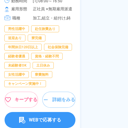
《愛知県大府市》
勤務時間
[1] 08:00～16:50

277,000円
社員食堂あり！
勤務時間
[1
[2] 06:25～15:10

[2
雇用形態
正社員 ※無期雇用派遣
休み！特別賞与
雇用形態
[3] 17:05～01:50
[3
岡県京都郡苅田
職種
加工,組立・組付け,鋳
職種
[4
加
造・鍛造
[
板
男性活躍中
赴任旅費あり
寮完備
土日
オ
給
送迎あり
寮完備
資格・経験不問
年間休日120日以上
社会保険完備
赴任旅費あり
経験者優遇
資格・経験不問
寮費無料
男
未経験者OK
土日休み
女性活躍中
女性活躍中
寮費無料
キープす
キャンペーン実施中！
キープする
詳細をみる
W
WEBで応募する