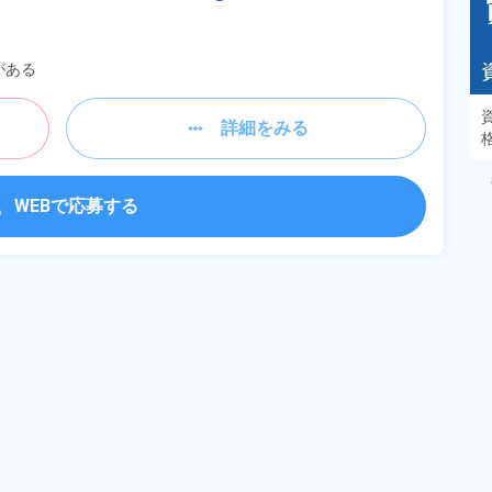
がある
あるモノに魅了され続け気がつけばマニア
詳細をみる
に！？ディープな世界にあなたもきっとハマる
はず！
WEBで応募する