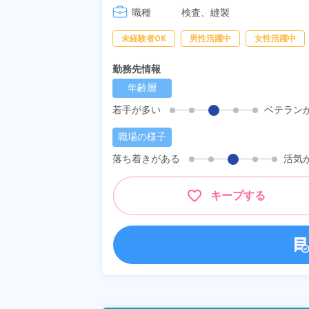
職種
検査、
縫製
未経験者OK
男性活躍中
女性活躍中
勤務先情報
年齢層
若手が多い
ベテラン
職場の様子
落ち着きがある
活気
キープする