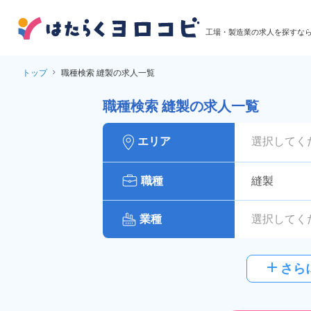
工場・製造業の求人を探すな
トップ
職種検索 縫製の求人一覧
職種検索 縫製の求人一覧
エリア
選択してく
職種
縫製
業種
選択してく
給与
選択してく
add
さら
派遣社員
雇用形態