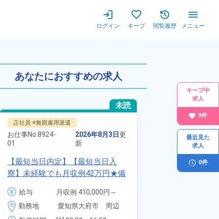
ログイン
キープ
閲覧履歴
メニュー
あなたにおすすめの求人
キープ中
求人
未読
0
件
正社員 ※無期雇用派遣
派遣社員
お仕事No.
8924-
2026年8月3日
更
お仕事No.
最近見た
13283-
01
新
求人
01
【最短当日内定】【最短当日入
0
件
時給1900円！
寮】未経験でも月収例42万円★備
自動車製造に携
品付き寮完備＆赴任旅費会社負担
代～40代の男
給与
月収例 410,000円～
給与
月
◎昇給・業績賞与あり！組立や塗
ム寮無料！マイ
430,000円

4
勤務地
愛知県大府市　周辺
装など自動車製造の各種作業！
勤務地
駐車場あり！赴
月給 277,000円～
時