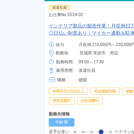
派遣社員
お仕事No.
5534-02
インテリア製品の製造作業！月収例22
◎日払い制度あり！マイカー通勤＆駐
給与
月収例 210,000円～230,000円
時給 1,320円～1,320円
勤務地
茨城県 常総市　周辺
勤務時間
09:00～17:30
雇用形態
派遣社員
職種
縫製
年間休日120日以上
社会保険完備
経験
男性活躍中
女性活躍中
勤務先情報
年齢層
若手が多い
ベテラン