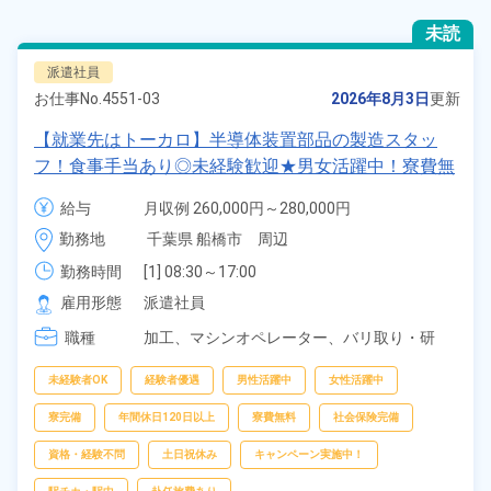
未読
派遣社員
お仕事No.
4551-03
2026年8月3日
更新
【就業先はトーカロ】半導体装置部品の製造スタッ
フ！食事手当あり◎未経験歓迎★男女活躍中！寮費無
料！土日祝休み×年間休日120日！正社員登用制度あ
給与
月収例 260,000円～280,000円

り！社会保険完備◎格安食堂利用可★最寄り駅から徒
時給 1,350円～1,350円
勤務地
千葉県 船橋市　周辺
歩圏内◎《千葉県船橋市》
勤務時間
[1] 08:30～17:00

[2] 07:30～16:00

雇用形態
派遣社員
[3] 13:00～21:30

職種
[4] 20:00～04:30

加工、
マシンオペレーター、
バリ取り・研
[5] 20:30～05:00
磨、
検査
未経験者OK
経験者優遇
男性活躍中
女性活躍中
寮完備
年間休日120日以上
寮費無料
社会保険完備
資格・経験不問
土日祝休み
キャンペーン実施中！