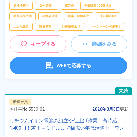
査、
梱包
男性活躍中
女性活躍中
寮完備
年間休日120日以上
社会保険完備
経験者優遇
資格・経験不問
未経験者OK
土日祝休み
寮費無料
赴任旅費あり
キャンペーン実施中！
キープする
詳細をみる
WEBで応募する
未読
派遣社員
お仕事No.
5539-02
2026年8月3日
更新
リチウムイオン電池の組立や仕上げ作業！高時給
1,400円！若手～ミドルまで幅広い年代活躍中！ワン
ルーム寮完備＆赴任寮費会社負担！正社員登用制度あ