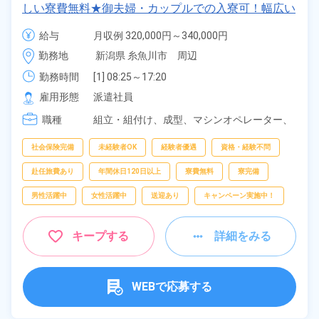
しい寮費無料★御夫婦・カップルでの入寮可！幅広い
年齢の男女活躍中！高時給1,400円！マイカー・バイ
給与
月収例 320,000円～340,000円

ク・自転車通勤可！寮から無料送迎もあり！正社員登
時給 1,400円～1,400円
勤務地
新潟県 糸魚川市　周辺
用制度あり！《新潟県糸魚川市》
勤務時間
[1] 08:25～17:20

[2] 20:30～05:45
雇用形態
派遣社員
職種
組立・組付け、
成型、
マシンオペレーター、
バリ取り・研磨、
検査、
洗浄、
ピッキング、
梱包
社会保険完備
未経験者OK
経験者優遇
資格・経験不問
赴任旅費あり
年間休日120日以上
寮費無料
寮完備
男性活躍中
女性活躍中
送迎あり
キャンペーン実施中！
キープする
詳細をみる
WEBで応募する