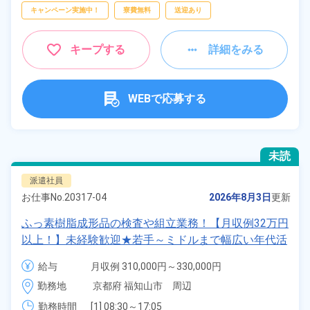
キャンペーン実施中！
寮費無料
送迎あり
キープする
詳細をみる
WEBで応募する
未読
派遣社員
お仕事No.
20317-04
2026年8月3日
更新
ふっ素樹脂成形品の検査や組立業務！【月収例32万円
以上！】未経験歓迎★若手～ミドルまで幅広い年代活
躍中！正社員登用のチャンス♪日払いOK！年間休日
給与
月収例 310,000円～330,000円

123日！《京都府福知山市》
時給 1,400円～1,400円
勤務地
京都府 福知山市　周辺
勤務時間
[1] 08:30～17:05
