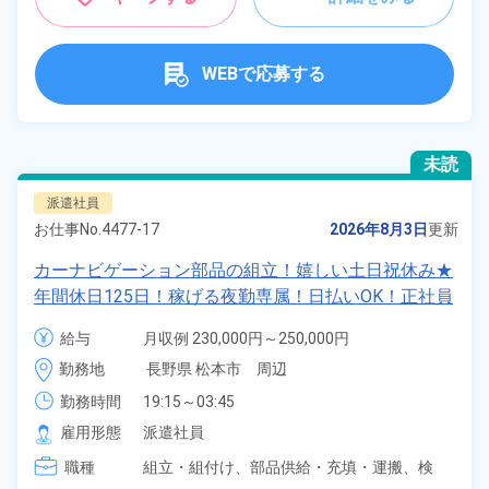
WEBで応募する
未読
派遣社員
お仕事No.
4477-17
2026年8月3日
更新
カーナビゲーション部品の組立！嬉しい土日祝休み★
年間休日125日！稼げる夜勤専属！日払いOK！正社員
登用制度あり！マイカー通勤OK！《長野県松本市》
給与
月収例 230,000円～250,000円

時給 1,230円～1,230円
勤務地
長野県 松本市　周辺
勤務時間
19:15～03:45
雇用形態
派遣社員
職種
組立・組付け、
部品供給・充填・運搬、
検