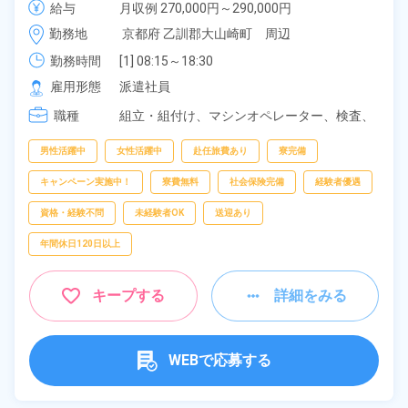
給与
月収例 270,000円～290,000円

り◎日払いOK！《京都府大山崎町》
時給 1,400円～1,400円
勤務地
京都府 乙訓郡大山崎町　周辺
勤務時間
[1] 08:15～18:30

[2] 20:15～06:30

雇用形態
派遣社員
[3] 08:15～17:00

職種
[4] 20:15～05:00
組立・組付け、
マシンオペレーター、
検査、
ピッキング、
梱包
男性活躍中
女性活躍中
赴任旅費あり
寮完備
キャンペーン実施中！
寮費無料
社会保険完備
経験者優遇
資格・経験不問
未経験者OK
送迎あり
年間休日120日以上
キープする
詳細をみる
WEBで応募する