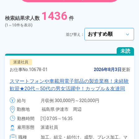
紹介予定派遣
1436
検索結果求人数
件
契約社員
(1～10件を表示)
並び替え：
arrow_forward_ios
正社員
未読
アルバイト・パート
派遣社員
お仕事No.
10678-01
2026年8月3日
更新
正社員 ※無期雇用派遣
スマートフォンや車載用電子部品の製造業務！未経験
歓迎★20代～50代の男女活躍中！カップル＆友達同
期間従業員
士の応募OK！寮費実質無料＆備品付きワンルーム寮
給与
月収例 300,000円～320,000円

完備！日払い制度あり！社員食堂利用OK！《福島県
時給 1,350円～1,350円
こだわり
選択してください
勤務地
福島県 伊達市　周辺
arrow_forward_ios
伊達市》
勤務時間
[1] 07:05～16:35

タグ
学歴不問
[2] 18:50～04:20

arrow_forward_ios
雇用形態
派遣社員
[3] 08:20～17:05
職種
加工、
組立・組付け、
成型、
プレス加工、
マ