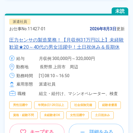
未読
派遣社員
お仕事No.
11427-01
2026年8月3日
更新
圧力センサの製造業務！【月収例31万円以上】未経験
歓迎★20～40代の男女活躍中！土日祝休み＆長期休
暇ありで年間休日123日！日払い制度あり♪社会保険
給与
月収例 300,000円～320,000円

完備！《長野県上田市》
時給 1,550円～1,550円
勤務地
長野県 上田市　周辺
勤務時間
[1] 08:10～16:50

[2] 16:10～00:50

雇用形態
派遣社員
[3] 23:35～08:15
職種
組立・組付け、
マシンオペレーター、
検査
男性活躍中
年間休日120日以上
社会保険完備
経験者優遇
資格・経験不問
未経験者OK
女性活躍中
土日祝休み
キープする
詳細をみる