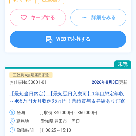
駅チカ・駅中
赴任旅費あり
キープする
詳細をみる
WEBで応募する
未読
正社員 ※無期雇用派遣
お仕事No.
50001-01
2026年8月3日
更新
【最短当日内定】【最短翌日入寮可】1年目想定年収
～466万円★月収例35万円！業績賞与＆昇給あり◎寮
完備！寮費6割補助★寮から職場まで送迎つき◎土日
給与
月収例 340,000円～360,000円

休み＆年間休日122日！自動車のプレス加工や組立作
給与 251,000円～251,000円
勤務地
愛知県 豊田市　周辺
業！《愛知県豊田市》
勤務時間
[1] 06:25～15:10
