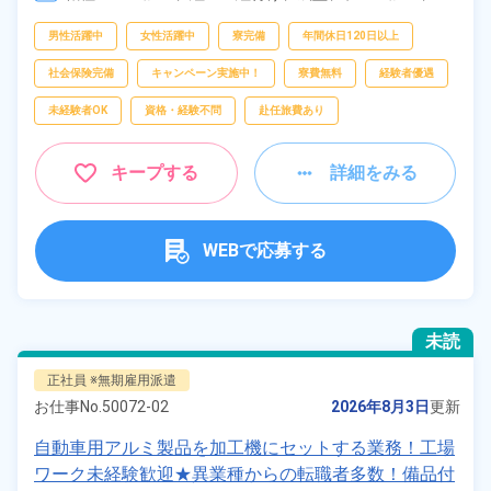
シンオペレーター、
バリ取り・研磨、
検査、
フリーワー
洗浄
男性活躍中
女性活躍中
寮完備
年間休日120日以上
ド
社会保険完備
キャンペーン実施中！
寮費無料
経験者優遇
未経験者OK
資格・経験不問
赴任旅費あり
自宅周辺の
お仕事
キープする
詳細をみる
出典：「位置参照情報」(国土交通省）の加工情報・「HeartRails
Geo API」(HeartRails Inc.)
WEBで応募する
未読
正社員 ※無期雇用派遣
お仕事No.
50072-02
2026年8月3日
更新
自動車用アルミ製品を加工機にセットする業務！工場
ワーク未経験歓迎★異業種からの転職者多数！備品付