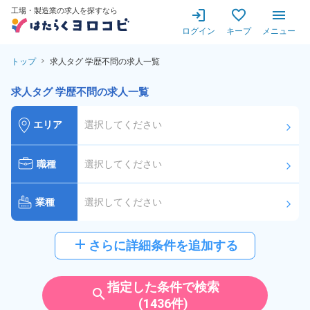
工場・製造業の求人を探すなら
ログイン
キープ
メニュー
トップ
求人タグ 学歴不問の求人一覧
求人タグ 学歴不問の求人一覧
エリア
選択してください
arrow_forward_ios
職種
選択してください
arrow_forward_ios
業種
選択してください
arrow_forward_ios
給与
選択してください
add
さらに詳細条件を追加する
arrow_forward_ios
派遣社員
雇用形態
指定した条件で検索
search
(1436件)