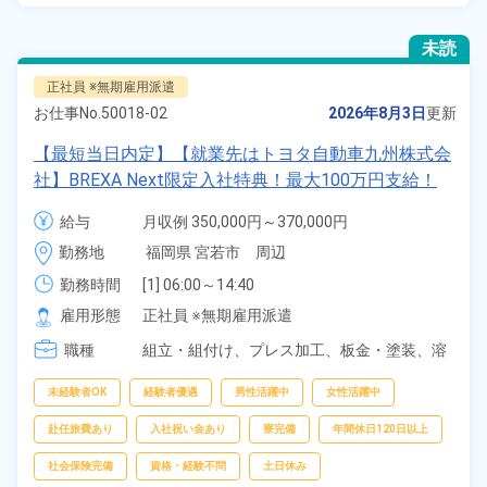
未読
正社員 ※無期雇用派遣
お仕事No.
50018-02
2026年8月3日
更新
【最短当日内定】【就業先はトヨタ自動車九州株式会
社】BREXA Next限定入社特典！最大100万円支給！
寮費無料！昇給＆業績賞与あり！相当支給★大手自動
給与
月収例 350,000円～370,000円

車メーカーで車の組立・溶接・塗装作業！未経験歓迎
給与 255,000円～255,000円
勤務地
福岡県 宮若市　周辺
♪昇給＆業績賞与など各種手当も充実！備品付き1R寮
完備♪カバン一つで赴任OK！20代～30代の男女活躍
勤務時間
[1] 06:00～14:40

[2] 16:00～00:40

中！格安食堂あり♪生活支援物資事前対応可◎《福岡
雇用形態
正社員 ※無期雇用派遣
[3] 16:30～01:10

県宮若市》
職種
[4] 15:20～00:00
組立・組付け、
プレス加工、
板金・塗装、
溶
接、
部品供給・充填・運搬
未経験者OK
経験者優遇
男性活躍中
女性活躍中
赴任旅費あり
入社祝い金あり
寮完備
年間休日120日以上
社会保険完備
資格・経験不問
土日休み