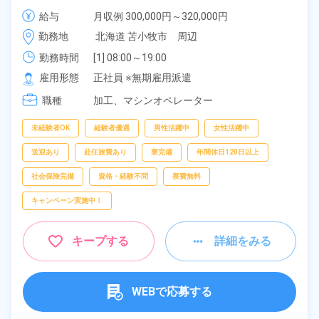
き1R寮完備＆赴任旅費会社負担◎寮から無料送迎あ
給与
月収例 300,000円～320,000円

り！年間休日167日！《北海道苫小牧市》
給与 228,300円～228,300円
勤務地
北海道 苫小牧市　周辺
勤務時間
[1] 08:00～19:00

[2] 20:00～07:00
雇用形態
正社員 ※無期雇用派遣
職種
加工、
マシンオペレーター
未経験者OK
経験者優遇
男性活躍中
女性活躍中
送迎あり
赴任旅費あり
寮完備
年間休日120日以上
社会保険完備
資格・経験不問
寮費無料
キャンペーン実施中！
キープする
詳細をみる
WEBで応募する