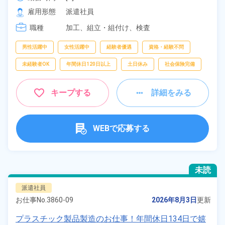
[2] 20:30～05:05
雇用形態
派遣社員
職種
加工、
組立・組付け、
検査
男性活躍中
女性活躍中
経験者優遇
資格・経験不問
未経験者OK
年間休日120日以上
土日休み
社会保険完備
キープする
詳細をみる
WEBで応募する
未読
派遣社員
お仕事No.
3860-09
2026年8月3日
更新
プラスチック製品製造のお仕事！年間休日134日で嬉