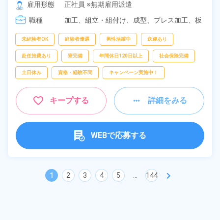
[2] 17:05～01:50

雇用形態
正社員 ※無期雇用派遣
[3] 08:30～17:30
職種
加工、
組立・組付け、
成型、
プレス加工、
板
金・塗装、
鋳造・鍛造、
溶接、
マシンオペレ
ーター、
検査
未経験者OK
経験者優遇
男性活躍中
送迎あり
赴任旅費あり
寮完備
年間休日120日以上
社会保険完備
土日休み
資格・経験不問
キャンペーン実施中！
キープする
詳細をみる
WEBで応募する
chevron_right
1
2
3
4
5
...
144