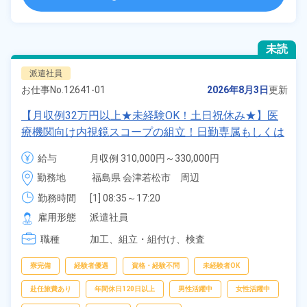
未読
派遣社員
お仕事No.
12641-01
2026年8月3日
更新
【月収例32万円以上★未経験OK！土日祝休み★】医
療機関向け内視鏡スコープの組立！日勤専属もしくは
2交替勤務選択可★年間休日120日★ワンルーム寮完
給与
月収例 310,000円～330,000円

備！通勤ラクラク無料送迎あり◎20代～40代の男女
時給 1,600円～1,600円
勤務地
福島県 会津若松市　周辺
活躍中！マイカー通勤OK◎無料駐車場あり★赴任旅
費会社負担！日払いあり◎空調完備で快適作業★《福
勤務時間
[1] 08:35～17:20

[2] 16:55～01:40

島県会津若松市》
雇用形態
派遣社員
[3] 00:30～09:35
職種
加工、
組立・組付け、
検査
寮完備
経験者優遇
資格・経験不問
未経験者OK
赴任旅費あり
年間休日120日以上
男性活躍中
女性活躍中