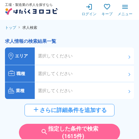
工場・製造業の求人を探すなら
ログイン
キープ
メニュー
トップ
求人検索
求人情報の検索結果一覧
エリア
選択してください
arrow_forward_ios
職種
選択してください
arrow_forward_ios
業種
選択してください
arrow_forward_ios
給与
選択してください
add
さらに詳細条件を追加する
arrow_forward_ios
派遣社員
雇用形態
指定した条件で検索
search
(1615件)