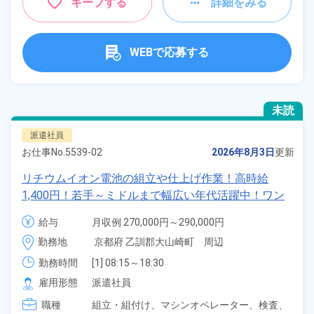
キープする
詳細をみる
WEBで応募する
未読
派遣社員
お仕事No.
5539-02
2026年8月3日
更新
リチウムイオン電池の組立や仕上げ作業！高時給
1,400円！若手～ミドルまで幅広い年代活躍中！ワン
ルーム寮完備＆赴任寮費会社負担！正社員登用制度あ
給与
月収例 270,000円～290,000円

り◎日払いOK！《京都府大山崎町》
時給 1,400円～1,400円
勤務地
京都府 乙訓郡大山崎町　周辺
勤務時間
[1] 08:15～18:30

[2] 20:15～06:30

雇用形態
派遣社員
[3] 08:15～17:00

職種
[4] 20:15～05:00
組立・組付け、
マシンオペレーター、
検査、