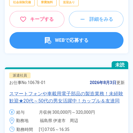
社会保険完備
寮費無料
送迎あり
キープする
詳細をみる
WEBで応募する
未読
派遣社員
お仕事No.
10678-01
2026年8月3日
更新
スマートフォンや車載用電子部品の製造業務！未経験
歓迎★20代～50代の男女活躍中！カップル＆友達同
士の応募OK！寮費実質無料＆備品付きワンルーム寮
給与
月収例 300,000円～320,000円

完備！日払い制度あり！社員食堂利用OK！《福島県
時給 1,350円～1,350円
勤務地
福島県 伊達市　周辺
伊達市》
勤務時間
[1] 07:05～16:35
