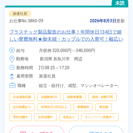
未読
派遣社員
お仕事No.
3860-09
2026年8月3日
更新
プラスチック製品製造のお仕事！年間休日134日で嬉
しい寮費無料★御夫婦・カップルでの入寮可！幅広い
年齢の男女活躍中！高時給1,400円！マイカー・バイ
給与
月収例 320,000円～340,000円

ク・自転車通勤可！寮から無料送迎もあり！正社員登
時給 1,400円～1,400円
勤務地
新潟県 糸魚川市　周辺
用制度あり！《新潟県糸魚川市》
勤務時間
[1] 08:25～17:20

[2] 20:30～05:45
雇用形態
派遣社員
職種
組立・組付け、
成型、
マシンオペレーター、
バリ取り・研磨、
検査、
洗浄、
ピッキング、
梱包
社会保険完備
未経験者OK
経験者優遇
資格・経験不問
赴任旅費あり
年間休日120日以上
寮費無料
寮完備
男性活躍中
女性活躍中
送迎あり
キャンペーン実施中！