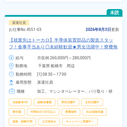
未読
派遣社員
お仕事No.
4551-03
2026年8月3日
更新
【就業先はトーカロ】半導体装置部品の製造スタッ
フ！食事手当あり◎未経験歓迎★男女活躍中！寮費無
料！土日祝休み×年間休日120日！正社員登用制度あ
給与
月収例 260,000円～280,000円

り！社会保険完備◎格安食堂利用可★最寄り駅から徒
時給 1,350円～1,350円
勤務地
千葉県 船橋市　周辺
歩圏内◎《千葉県船橋市》
勤務時間
[1] 08:30～17:00

[2] 07:30～16:00

雇用形態
派遣社員
[3] 13:00～21:30

職種
[4] 20:00～04:30

加工、
マシンオペレーター、
バリ取り・研
[5] 20:30～05:00
磨、
検査
未経験者OK
経験者優遇
男性活躍中
女性活躍中
寮完備
年間休日120日以上
寮費無料
社会保険完備
資格・経験不問
土日祝休み
キャンペーン実施中！