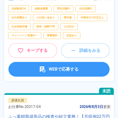
接、
部品供給・充填・運搬
フリーワー
未経験者OK
経験者優遇
男性活躍中
女性活躍中
ド
赴任旅費あり
入社祝い金あり
寮完備
年間休日120日以上
社会保険完備
資格・経験不問
土日休み
自宅周辺の
キャンペーン実施中！
寮費無料
送迎あり
お仕事
出典：「位置参照情報」(国土交通省）の加工情報・「HeartRails
Geo API」(HeartRails Inc.)
キープする
詳細をみる
WEBで応募する
未読
派遣社員
お仕事No.
20317-04
2026年8月3日
更新
ふっ素樹脂成形品の検査や組立業務！【月収例32万円