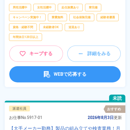
ピッキング、
梱包
男性活躍中
女性活躍中
赴任旅費あり
寮完備
キャンペーン実施中！
寮費無料
社会保険完備
経験者優遇
資格・経験不問
未経験者OK
送迎あり
年間休日120日以上
キープする
詳細をみる
WEBで応募する
未読
派遣社員
おすすめ
お仕事No.
5917-01
2026年8月3日
更新
【大手メーカー勤務】製品の組み立てや検査業務！月