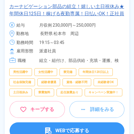
カーナビゲーション部品の組立！嬉しい土日祝休み★
年間休日125日！稼げる夜勤専属！日払いOK！正社員
登用制度あり！マイカー通勤OK！《長野県松本市》
給与
月収例 230,000円～250,000円

時給 1,230円～1,230円
勤務地
長野県 松本市　周辺
勤務時間
19:15～03:45
雇用形態
派遣社員
職種
組立・組付け、
部品供給・充填・運搬、
検
査、
梱包
男性活躍中
女性活躍中
寮完備
年間休日120日以上
社会保険完備
経験者優遇
資格・経験不問
未経験者OK
土日祝休み
寮費無料
赴任旅費あり
キャンペーン実施中！
キープする
詳細をみる
WEBで応募する