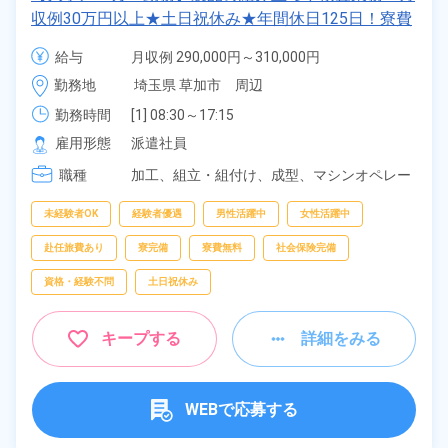
収例30万円以上★土日祝休み★年間休日125日！寮費
無料★備品付きワンルーム寮完備★赴任旅費会社負担
給与
月収例 290,000円～310,000円

◎自社正社員登用制度あり★就業先食堂利用可◎《埼
時給 1,550円～1,550円
勤務地
埼玉県 草加市　周辺
玉県草加市》
勤務時間
[1] 08:30～17:15

[2] 17:15～02:00

雇用形態
派遣社員
[3] 06:00～14:45

職種
[4] 14:45～23:30
加工、
組立・組付け、
成型、
マシンオペレー
ター、
検査、
ピッキング、
梱包
未経験者OK
経験者優遇
男性活躍中
女性活躍中
赴任旅費あり
寮完備
寮費無料
社会保険完備
資格・経験不問
土日祝休み
キープする
詳細をみる
WEBで応募する