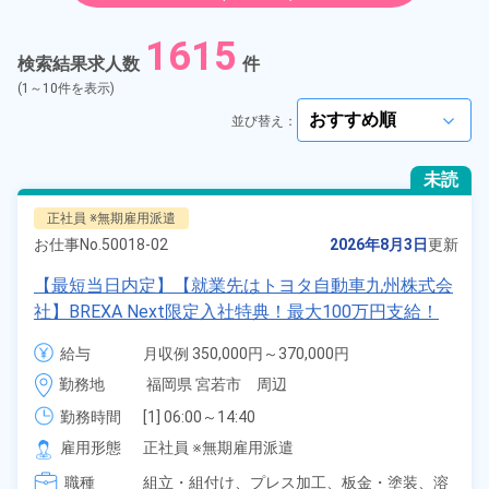
紹介予定派遣
1615
検索結果求人数
件
契約社員
(1～10件を表示)
並び替え：
arrow_forward_ios
正社員
未読
アルバイト・パート
正社員 ※無期雇用派遣
お仕事No.
50018-02
2026年8月3日
更新
正社員 ※無期雇用派遣
【最短当日内定】【就業先はトヨタ自動車九州株式会
社】BREXA Next限定入社特典！最大100万円支給！
期間従業員
寮費無料！昇給＆業績賞与あり！相当支給★大手自動
給与
月収例 350,000円～370,000円

車メーカーで車の組立・溶接・塗装作業！未経験歓迎
給与 255,000円～255,000円
こだわり
選択してください
勤務地
福岡県 宮若市　周辺
arrow_forward_ios
♪昇給＆業績賞与など各種手当も充実！備品付き1R寮
完備♪カバン一つで赴任OK！20代～30代の男女活躍
勤務時間
[1] 06:00～14:40

タグ
選択してください
[2] 16:00～00:40

中！格安食堂あり♪生活支援物資事前対応可◎《福岡
arrow_forward_ios
雇用形態
正社員 ※無期雇用派遣
[3] 16:30～01:10

県宮若市》
職種
[4] 15:20～00:00
組立・組付け、
プレス加工、
板金・塗装、
溶