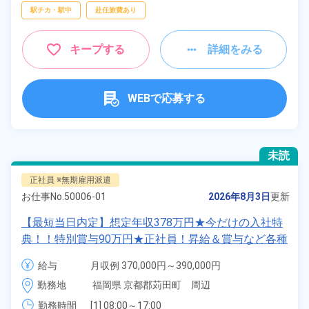
駅チカ・駅中
赴任旅費あり
キープする
詳細をみる
WEBで応募する
未読
正社員 ※無期雇用派遣
お仕事No.
50006-01
2026年8月3日
更新
【最短当日内定】想定年収378万円★今だけの入社特
典！！特別賞与90万円★正社員！昇給＆賞与など各種
手当も充実！クルマの組立・加工業務！備品付き寮完
給与
月収例 370,000円～390,000円

備★無料送迎あり♪生活支援物資事前対応可◎《福岡
給与 255,000円～255,000円
勤務地
福岡県 京都郡苅田町　周辺
県苅田町》
勤務時間
[1] 08:00～17:00
