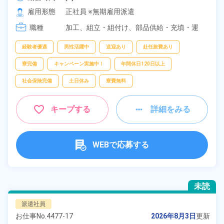
[2] 20:00～05:00

雇用形態
正社員 ※無期雇用派遣
[3] 16:30～01:30
職種
加工、
組立・組付け、
部品供給・充填・運
搬、
フォークリフト
経験者優遇
男性活躍中
送迎あり
赴任旅費あり
寮完備
キャンペーン実施中！
年間休日120日以上
社会保険完備
土日休み
寮費無料
キープする
詳細をみる
WEBで応募する
未読
派遣社員
お仕事No.
4477-17
2026年8月3日
更新