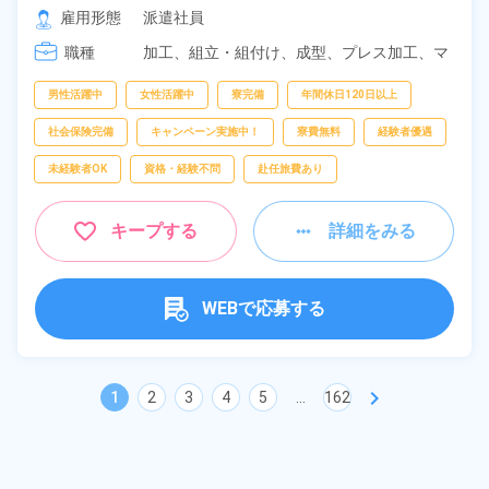
[2] 18:50～04:20

雇用形態
派遣社員
[3] 08:20～17:05
職種
加工、
組立・組付け、
成型、
プレス加工、
マ
シンオペレーター、
バリ取り・研磨、
検査、
洗浄
男性活躍中
女性活躍中
寮完備
年間休日120日以上
社会保険完備
キャンペーン実施中！
寮費無料
経験者優遇
未経験者OK
資格・経験不問
赴任旅費あり
キープする
詳細をみる
WEBで応募する
chevron_right
1
2
3
4
5
...
162