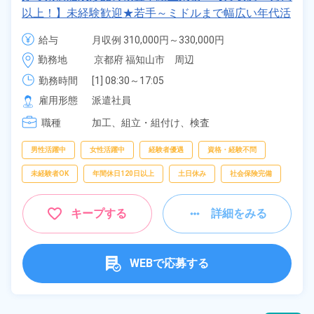
以上！】未経験歓迎★若手～ミドルまで幅広い年代活
躍中！正社員登用のチャンス♪日払いOK！年間休日
給与
月収例 310,000円～330,000円

123日！《京都府福知山市》
時給 1,400円～1,400円
勤務地
京都府 福知山市　周辺
勤務時間
[1] 08:30～17:05

[2] 20:30～05:05
雇用形態
派遣社員
職種
加工、
組立・組付け、
検査
男性活躍中
女性活躍中
経験者優遇
資格・経験不問
未経験者OK
年間休日120日以上
土日休み
社会保険完備
キープする
詳細をみる
WEBで応募する