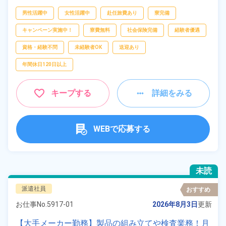
ピッキング、
梱包
男性活躍中
女性活躍中
赴任旅費あり
寮完備
キャンペーン実施中！
寮費無料
社会保険完備
経験者優遇
資格・経験不問
未経験者OK
送迎あり
年間休日120日以上
キープする
詳細をみる
WEBで応募する
未読
派遣社員
おすすめ
お仕事No.
5917-01
2026年8月3日
更新
【大手メーカー勤務】製品の組み立てや検査業務！月