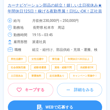
カーナビゲーション部品の組立！嬉しい土日祝休み★
年間休日125日！稼げる夜勤専属！日払いOK！正社員
登用制度あり！マイカー通勤OK！《長野県松本市》
給与
月収例 230,000円～250,000円

時給 1,230円～1,230円
勤務地
長野県 松本市　周辺
勤務時間
19:15～03:45
雇用形態
派遣社員
職種
組立・組付け、
部品供給・充填・運搬、
検
査、
梱包
男性活躍中
女性活躍中
寮完備
年間休日120日以上
社会保険完備
経験者優遇
資格・経験不問
未経験者OK
土日祝休み
寮費無料
赴任旅費あり
キャンペーン実施中！
キープする
詳細をみる
WEBで応募する