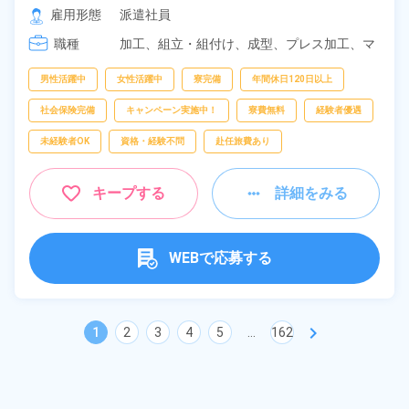
[2] 18:50～04:20

雇用形態
派遣社員
[3] 08:20～17:05
職種
加工、
組立・組付け、
成型、
プレス加工、
マ
シンオペレーター、
バリ取り・研磨、
検査、
洗浄
男性活躍中
女性活躍中
寮完備
年間休日120日以上
社会保険完備
キャンペーン実施中！
寮費無料
経験者優遇
未経験者OK
資格・経験不問
赴任旅費あり
キープする
詳細をみる
WEBで応募する
chevron_right
1
2
3
4
5
...
162