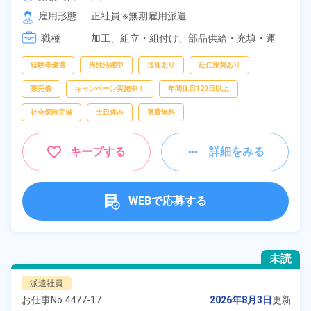
[2] 20:00～05:00

雇用形態
正社員 ※無期雇用派遣
[3] 16:30～01:30
職種
加工、
組立・組付け、
部品供給・充填・運
搬、
フォークリフト
経験者優遇
男性活躍中
送迎あり
赴任旅費あり
寮完備
キャンペーン実施中！
年間休日120日以上
社会保険完備
土日休み
寮費無料
キープする
詳細をみる
WEBで応募する
未読
派遣社員
お仕事No.
4477-17
2026年8月3日
更新