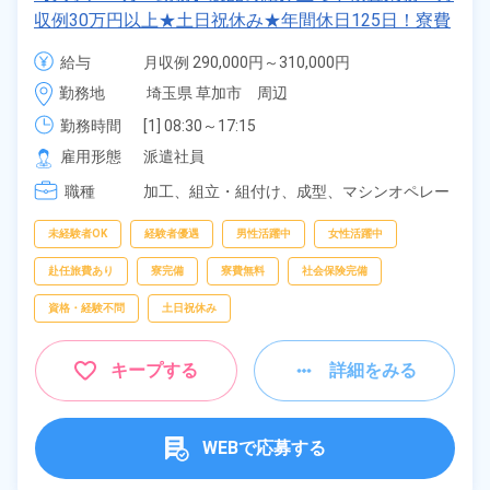
収例30万円以上★土日祝休み★年間休日125日！寮費
無料★備品付きワンルーム寮完備★赴任旅費会社負担
給与
月収例 290,000円～310,000円

◎自社正社員登用制度あり★就業先食堂利用可◎《埼
時給 1,550円～1,550円
勤務地
埼玉県 草加市　周辺
玉県草加市》
勤務時間
[1] 08:30～17:15

[2] 17:15～02:00

雇用形態
派遣社員
[3] 06:00～14:45

職種
[4] 14:45～23:30
加工、
組立・組付け、
成型、
マシンオペレー
ター、
検査、
ピッキング、
梱包
未経験者OK
経験者優遇
男性活躍中
女性活躍中
赴任旅費あり
寮完備
寮費無料
社会保険完備
資格・経験不問
土日祝休み
キープする
詳細をみる
WEBで応募する