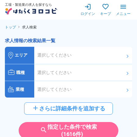
工場・製造業の求人を探すなら
ログイン
キープ
メニュー
トップ
求人検索
求人情報の検索結果一覧
エリア
選択してください
arrow_forward_ios
職種
選択してください
arrow_forward_ios
業種
選択してください
arrow_forward_ios
給与
選択してください
add
さらに詳細条件を追加する
arrow_forward_ios
派遣社員
雇用形態
指定した条件で検索
search
(1616件)