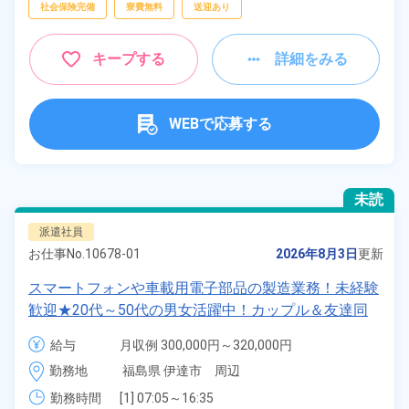
社会保険完備
寮費無料
送迎あり
キープする
詳細をみる
WEBで応募する
未読
派遣社員
お仕事No.
10678-01
2026年8月3日
更新
スマートフォンや車載用電子部品の製造業務！未経験
歓迎★20代～50代の男女活躍中！カップル＆友達同
士の応募OK！寮費実質無料＆備品付きワンルーム寮
給与
月収例 300,000円～320,000円

完備！日払い制度あり！社員食堂利用OK！《福島県
時給 1,350円～1,350円
勤務地
福島県 伊達市　周辺
伊達市》
勤務時間
[1] 07:05～16:35
