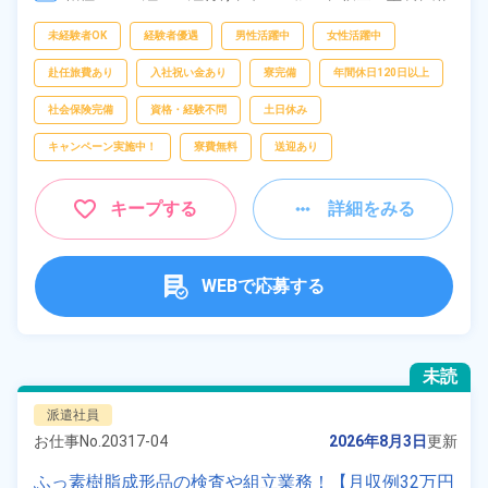
接、
部品供給・充填・運搬
フリーワー
未経験者OK
経験者優遇
男性活躍中
女性活躍中
ド
赴任旅費あり
入社祝い金あり
寮完備
年間休日120日以上
社会保険完備
資格・経験不問
土日休み
自宅周辺の
キャンペーン実施中！
寮費無料
送迎あり
お仕事
出典：「位置参照情報」(国土交通省）の加工情報・「HeartRails
Geo API」(HeartRails Inc.)
キープする
詳細をみる
WEBで応募する
未読
派遣社員
お仕事No.
20317-04
2026年8月3日
更新
ふっ素樹脂成形品の検査や組立業務！【月収例32万円