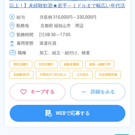
以上！】未経験歓迎★若手～ミドルまで幅広い年代活
躍中！正社員登用のチャンス♪日払いOK！年間休日
給与
月収例 310,000円～330,000円

123日！《京都府福知山市》
時給 1,400円～1,400円
勤務地
京都府 福知山市　周辺
勤務時間
[1] 08:30～17:05

[2] 20:30～05:05
雇用形態
派遣社員
職種
加工、
組立・組付け、
検査
男性活躍中
女性活躍中
経験者優遇
資格・経験不問
未経験者OK
年間休日120日以上
土日休み
社会保険完備
キープする
詳細をみる
WEBで応募する