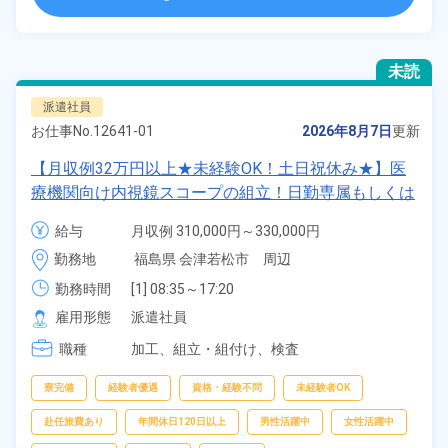
未読
派遣社員
お仕事No.
12641-01
2026年8月7日
更新
【月収例32万円以上★未経験OK！土日祝休み★】医
療機関向け内視鏡スコープの組立！日勤専属もしくは
2交替勤務選択可★年間休日120日★ワンルーム寮完
給与
月収例 310,000円～330,000円

備！通勤ラクラク無料送迎あり◎20代～40代の男女
時給 1,600円～1,600円
勤務地
福島県 会津若松市　周辺
活躍中！マイカー通勤OK◎無料駐車場あり★赴任旅
費会社負担！日払いあり◎空調完備で快適作業★《福
勤務時間
[1] 08:35～17:20

[2] 16:55～01:40

島県会津若松市》
雇用形態
派遣社員
[3] 00:30～09:35
職種
加工、
組立・組付け、
検査
寮完備
経験者優遇
資格・経験不問
未経験者OK
赴任旅費あり
年間休日120日以上
男性活躍中
女性活躍中