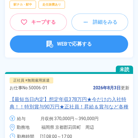
駅チカ・駅中
赴任旅費あり
キープする
詳細をみる
WEBで応募する
未読
正社員 ※無期雇用派遣
お仕事No.
50006-01
2026年8月3日
更新
【最短当日内定】想定年収378万円★今だけの入社特
典！！特別賞与90万円★正社員！昇給＆賞与など各種
手当も充実！クルマの組立・加工業務！備品付き寮完
給与
月収例 370,000円～390,000円

備★無料送迎あり♪生活支援物資事前対応可◎《福岡
給与 255,000円～255,000円
勤務地
福岡県 京都郡苅田町　周辺
県苅田町》
勤務時間
[1] 08:00～17:00
