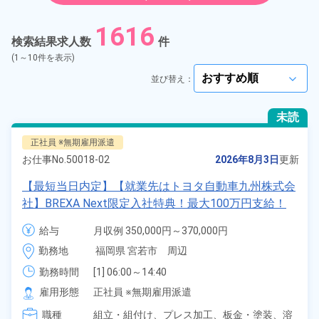
紹介予定派遣
1616
検索結果求人数
件
契約社員
(1～10件を表示)
並び替え：
arrow_forward_ios
正社員
未読
アルバイト・パート
正社員 ※無期雇用派遣
お仕事No.
50018-02
2026年8月3日
更新
正社員 ※無期雇用派遣
【最短当日内定】【就業先はトヨタ自動車九州株式会
社】BREXA Next限定入社特典！最大100万円支給！
期間従業員
寮費無料！昇給＆業績賞与あり！相当支給★大手自動
給与
月収例 350,000円～370,000円

車メーカーで車の組立・溶接・塗装作業！未経験歓迎
給与 255,000円～255,000円
こだわり
選択してください
勤務地
福岡県 宮若市　周辺
arrow_forward_ios
♪昇給＆業績賞与など各種手当も充実！備品付き1R寮
完備♪カバン一つで赴任OK！20代～30代の男女活躍
勤務時間
[1] 06:00～14:40

タグ
選択してください
[2] 16:00～00:40

中！格安食堂あり♪生活支援物資事前対応可◎《福岡
arrow_forward_ios
雇用形態
正社員 ※無期雇用派遣
[3] 16:30～01:10

県宮若市》
職種
[4] 15:20～00:00
組立・組付け、
プレス加工、
板金・塗装、
溶