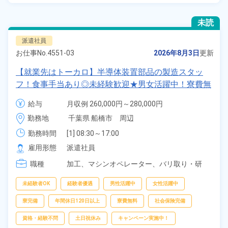
未読
派遣社員
お仕事No.
4551-03
2026年8月3日
更新
【就業先はトーカロ】半導体装置部品の製造スタッ
フ！食事手当あり◎未経験歓迎★男女活躍中！寮費無
料！土日祝休み×年間休日120日！正社員登用制度あ
給与
月収例 260,000円～280,000円

り！社会保険完備◎格安食堂利用可★最寄り駅から徒
時給 1,350円～1,350円
勤務地
千葉県 船橋市　周辺
歩圏内◎《千葉県船橋市》
勤務時間
[1] 08:30～17:00

[2] 07:30～16:00

雇用形態
派遣社員
[3] 13:00～21:30

職種
[4] 20:00～04:30

加工、
マシンオペレーター、
バリ取り・研
[5] 20:30～05:00
磨、
検査
未経験者OK
経験者優遇
男性活躍中
女性活躍中
寮完備
年間休日120日以上
寮費無料
社会保険完備
資格・経験不問
土日祝休み
キャンペーン実施中！