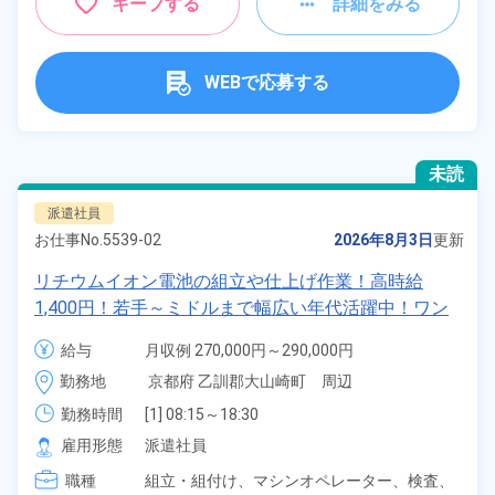
キープする
詳細をみる
WEBで応募する
未読
派遣社員
お仕事No.
5539-02
2026年8月3日
更新
リチウムイオン電池の組立や仕上げ作業！高時給
1,400円！若手～ミドルまで幅広い年代活躍中！ワン
ルーム寮完備＆赴任寮費会社負担！正社員登用制度あ
給与
月収例 270,000円～290,000円

り◎日払いOK！《京都府大山崎町》
時給 1,400円～1,400円
勤務地
京都府 乙訓郡大山崎町　周辺
勤務時間
[1] 08:15～18:30

[2] 20:15～06:30

雇用形態
派遣社員
[3] 08:15～17:00

職種
[4] 20:15～05:00
組立・組付け、
マシンオペレーター、
検査、