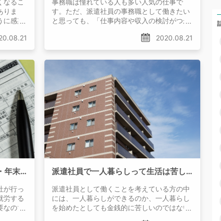
くなるこ
事務職は憧れている人も多い人気の仕事で
ありま
す。ただ、派遣社員の事務職として働きたい
うに感染
と思っても、「仕事内容や収入の検討がつか
ない」と悩む方もいる
20.08.21
2020.08.21
派遣社員の確定申告・源泉徴収・年末調整って？やるべきことは何？
派遣社員で一人暮らしって生活は苦しい？派遣の給料と一人暮らしの生活費！
社が行っ
派遣社員として働くことを考えている方の中
就労する
には、一人暮らしができるのか、一人暮らし
要なので
を始めたとしても金銭的に苦しいのではない
かと不安に思う方もいる