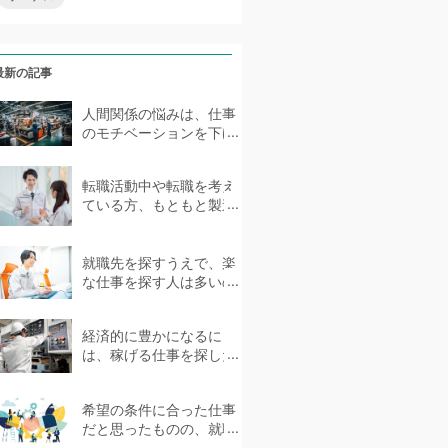
最新の記事
人間関係の悩みは、仕事
のモチベーションを下げ
る要因の1つです。中には
ストレスを抱えて体...
転職活動中や転職を考え
ている方、もともと製造
業に携わってきた方、未
経験者であっても製造...
就職先を探すうえで、楽
な仕事を探す人は多いの
ではないでしょうか。ス
トレスを感じない環境で...
経済的に豊かになるに
は、稼げる仕事を探した
いものです。しかし、具
体的にどのような仕事が...
希望の条件に合った仕事
だと思ったものの、就職
後に職場の雰囲気が合わ