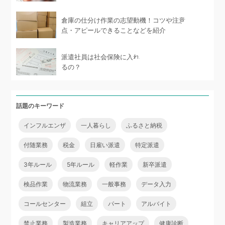
倉庫の仕分け作業の志望動機！コツや注意
点・アピールできることなどを紹介
派遣社員は社会保険に入れ
るの？
話題のキーワード
インフルエンザ
一人暮らし
ふるさと納税
付随業務
税金
日雇い派遣
特定派遣
3年ルール
5年ルール
軽作業
新卒派遣
検品作業
物流業務
一般事務
データ入力
コールセンター
組立
パート
アルバイト
禁止業務
製造業務
キャリアアップ
健康診断