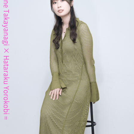
Akane Takayanagi × Hataraku Yorokobi =