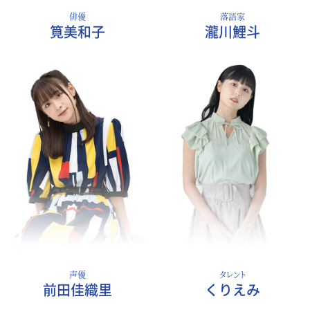
俳優
落語家
筧美和子
瀧川鯉斗
声優
タレント
前田佳織里
くりえみ