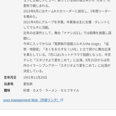
ョンに合格しデビュー。飼っている鳥の鳴き声から”ちゅり”の
愛称で親しまれる。
2010年6月にはチームKⅡのリーダーに就任し、5年間リーダー
を務めた。
2021年4月にグループを卒業。卒業後は主に女優・タレントと
してマルチに活動。
近年の出演作として、舞台「ナナシ2021」では殺陣を披露し話
題に。
今年に入ってからは「冤罪執行遊戯ユルキルthe stage」「追
想・地獄変」「まくをおろすな！LIVE」と立て続けに舞台出演
を果たしている。7月には1カットドラマで話題となった、中京
テレビ「スタジオより愛をこめて」に出演。9月15日からは同
作のイマーシブシアター「スタジオより愛をこめて」に出演が
決定している。
生年月日
1991年11月29日
出身地
愛知県
趣味
料理・カメラ・ラーメン・セルフネイル
avex management Web（外部リンク）