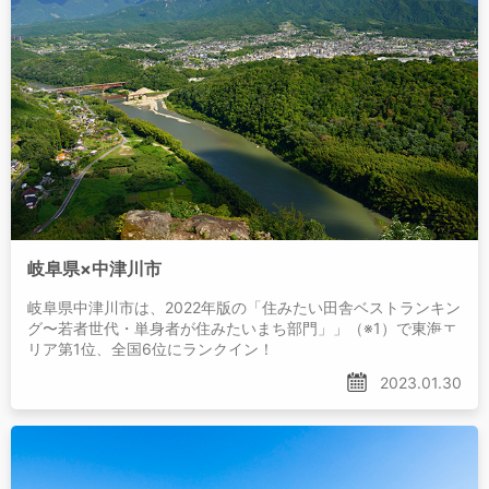
岐阜県×中津川市
岐阜県中津川市は、2022年版の「住みたい田舎ベストランキン
グ〜若者世代・単身者が住みたいまち部門」」（※1）で東海エ
リア第1位、全国6位にランクイン！
2023.01.30