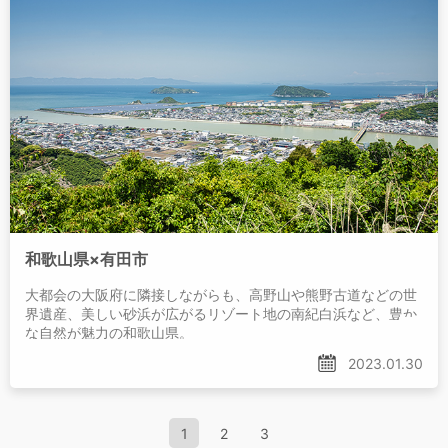
和歌山県×有田市
大都会の大阪府に隣接しながらも、高野山や熊野古道などの世
界遺産、美しい砂浜が広がるリゾート地の南紀白浜など、豊か
な自然が魅力の和歌山県。
2023.01.30
1
2
3