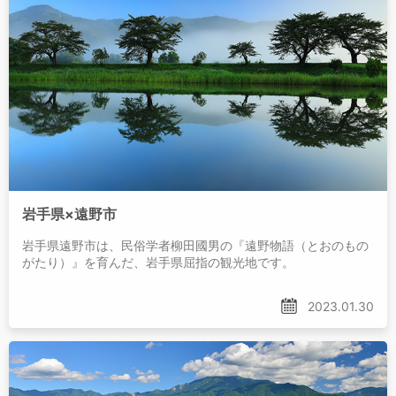
岩手県×遠野市
岩手県遠野市は、民俗学者柳田國男の『遠野物語（とおのもの
がたり）』を育んだ、岩手県屈指の観光地です。
2023.01.30