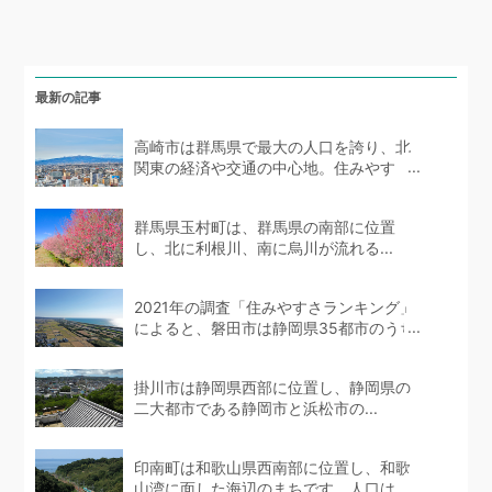
最新の記事
高崎市は群馬県で最大の人口を誇り、北
関東の経済や交通の中心地。住みやす
い...
群馬県玉村町は、群馬県の南部に位置
し、北に利根川、南に烏川が流れる...
2021年の調査「住みやすさランキング」
によると、磐田市は静岡県35都市のうち
10位...
掛川市は静岡県西部に位置し、静岡県の
二大都市である静岡市と浜松市の...
印南町は和歌山県西南部に位置し、和歌
山湾に面した海辺のまちです。人口は...